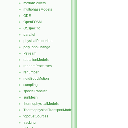
motionSolvers
►
multiphaseModels
►
ODE
►
OpenFOAM
►
OSspecific
►
parallel
►
physicalProperties
►
polyTopoChange
►
Pstream
►
radiationModels
►
randomProcesses
►
renumber
►
rigidBodyMotion
►
sampling
►
specieTransfer
►
surfMesh
►
thermophysicalModels
►
ThermophysicalTransportModels
►
topoSetSources
►
tracking
►