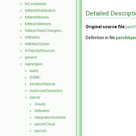
fvConstraints
►
fvMeshDistributors
►
Detailed Descript
fvMeshMovers
►
fvMeshStitchers
►
Original source file
patch
fvMeshTopoChangers
►
fvModels
Definition in file
patchInje
►
fvMotionSolver
►
fvTopoSetSources
►
generic
►
lagrangian
▼
basic
►
DSMC
►
functionObjects
►
molecularDynamics
►
parcel
▼
clouds
►
fvModels
►
integrationScheme
►
parcelCloud
►
parcels
►