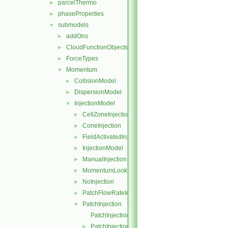
parcelThermo
►
phaseProperties
►
submodels
▼
addOns
►
CloudFunctionObjects
►
ForceTypes
►
Momentum
▼
CollisionModel
►
DispersionModel
►
InjectionModel
▼
CellZoneInjection
►
ConeInjection
►
FieldActivatedInjection
►
InjectionModel
►
ManualInjection
►
MomentumLookupTableInjection
►
NoInjection
►
PatchFlowRateInjection
►
PatchInjection
▼
PatchInjection.C
PatchInjection.H
►