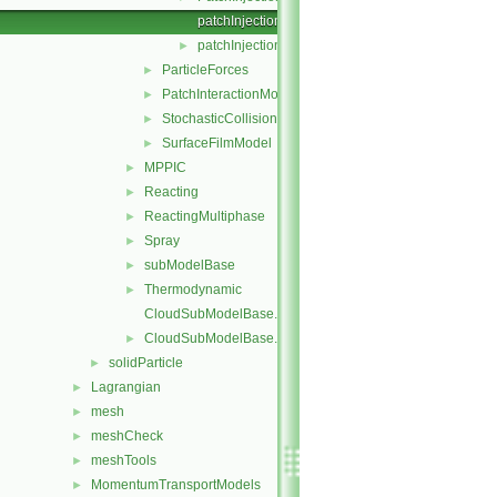
patchInjectionBase.C
patchInjectionBase.H
►
ParticleForces
►
PatchInteractionModel
►
StochasticCollision
►
SurfaceFilmModel
►
MPPIC
►
Reacting
►
ReactingMultiphase
►
Spray
►
subModelBase
►
Thermodynamic
►
CloudSubModelBase.C
CloudSubModelBase.H
►
solidParticle
►
Lagrangian
►
mesh
►
meshCheck
►
meshTools
►
MomentumTransportModels
►