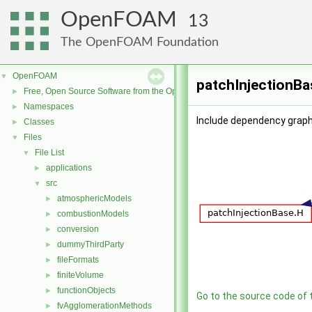
OpenFOAM
13
The OpenFOAM Foundation
OpenFOAM
▼
patchInjectionBa
Free, Open Source Software from the OpenFOAM Foundation
►
Namespaces
►
Include dependency graph
Classes
►
Files
▼
File List
▼
applications
►
src
▼
atmosphericModels
►
combustionModels
►
conversion
►
dummyThirdParty
►
fileFormats
►
finiteVolume
►
functionObjects
►
Go to the source code of th
fvAgglomerationMethods
►