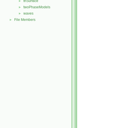
triSurface
►
twoPhaseModels
►
waves
►
File Members
►