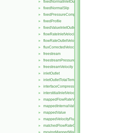
fixedNormalInletOutletVelocity
►
fixedNormalSlip
►
fixedPressureCompressibleDensity
►
fixedProfile
►
fixedValueInletOutlet
►
flowRateInletVelocity
►
flowRateOutletVelocity
►
fluxCorrectedVelocity
►
freestream
►
freestreamPressure
►
freestreamVelocity
►
inletOutlet
►
inletOutletTotalTemperature
►
interfaceCompression
►
interstitialInletVelocity
►
mappedFlowRateVelocity
►
mappedInternalValue
►
mappedValue
►
mappedVelocityFlux
►
matchedFlowRateOutletVelocity
►
movingMappedWallVelocity
►