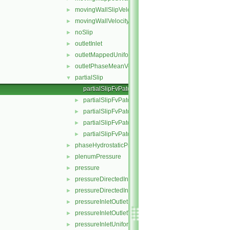
movingWallSlipVelocity
►
movingWallVelocity
►
noSlip
►
outletInlet
►
outletMappedUniformInlet
►
outletPhaseMeanVelocity
►
partialSlip
▼
partialSlipFvPatchField.C
partialSlipFvPatchField.H
►
partialSlipFvPatchFields.C
►
partialSlipFvPatchFields.H
►
partialSlipFvPatchFieldsFwd.H
►
phaseHydrostaticPressure
►
plenumPressure
►
pressure
►
pressureDirectedInletOutletVelocity
►
pressureDirectedInletVelocity
►
pressureInletOutletParSlipVelocity
►
pressureInletOutletVelocity
►
pressureInletUniformVelocity
►