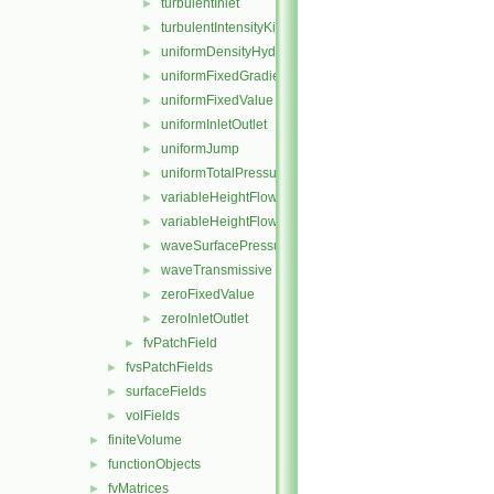
turbulentInlet
►
turbulentIntensityKineticEnergyInlet
►
uniformDensityHydrostaticPressure
►
uniformFixedGradient
►
uniformFixedValue
►
uniformInletOutlet
►
uniformJump
►
uniformTotalPressure
►
variableHeightFlowRate
►
variableHeightFlowRateInletVelocity
►
waveSurfacePressure
►
waveTransmissive
►
zeroFixedValue
►
zeroInletOutlet
►
fvPatchField
►
fvsPatchFields
►
surfaceFields
►
volFields
►
finiteVolume
►
functionObjects
►
fvMatrices
►