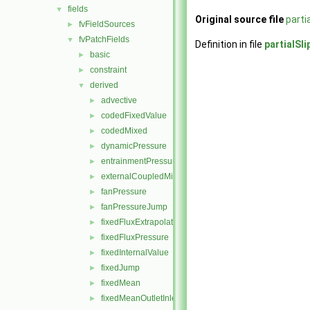
fields
▼
Original source file
parti
fvFieldSources
►
fvPatchFields
▼
Definition in file
partialSl
basic
►
constraint
►
derived
▼
advective
►
codedFixedValue
►
codedMixed
►
dynamicPressure
►
entrainmentPressure
►
externalCoupledMixed
►
fanPressure
►
fanPressureJump
►
fixedFluxExtrapolatedPressure
►
fixedFluxPressure
►
fixedInternalValue
►
fixedJump
►
fixedMean
►
fixedMeanOutletInlet
►