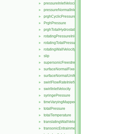
pressureInletVelocity
►
pressureNormalInletOutletVelocity
►
prghCyclicPressure
►
PrghPressure
►
prghTotalHydrostaticPressure
►
rotatingPressureInletOutletVelocity
►
rotatingTotalPressure
►
rotatingWallVelocity
►
slip
►
supersonicFreestream
►
surfaceNormalFixedValue
►
surfaceNormalUniformFixedValue
►
swirlFlowRateInletVelocity
►
swirlInletVelocity
►
syringePressure
►
timeVaryingMappedFixedValue
►
totalPressure
►
totalTemperature
►
translatingWallVelocity
►
transonicEntrainmentPressure
►