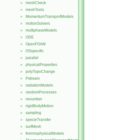
meshCheck
►
meshTools
►
MomentumTransportModels
►
motionSolvers
►
multiphaseModels
►
ODE
►
OpenFOAM
►
OSspecific
►
parallel
►
physicalProperties
►
polyTopoChange
►
Pstream
►
radiationModels
►
randomProcesses
►
renumber
►
rigidBodyMotion
►
sampling
►
specieTransfer
►
surfMesh
►
thermophysicalModels
►