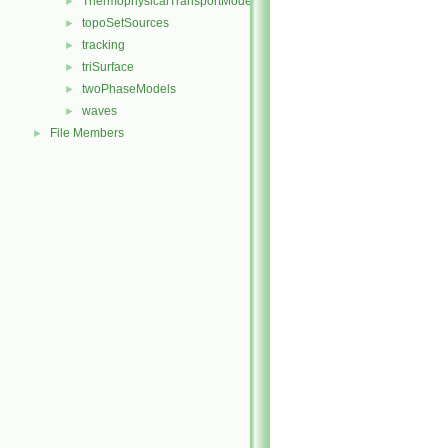
ThermophysicalTransportModels
►
topoSetSources
►
tracking
►
triSurface
►
twoPhaseModels
►
waves
►
File Members
►