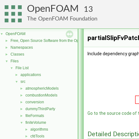
OpenFOAM
13
The OpenFOAM Foundation
OpenFOAM
▼
partialSlipFvPatc
Free, Open Source Software from the OpenFOAM Foundation
►
Namespaces
►
Include dependency graph 
Classes
►
Files
▼
File List
▼
applications
►
src
▼
atmosphericModels
►
combustionModels
►
conversion
►
dummyThirdParty
►
Go to the source code of th
fileFormats
►
finiteVolume
▼
algorithms
►
Detailed Descript
cfdTools
►