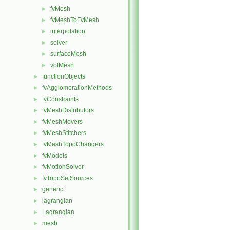
fvMesh
►
fvMeshToFvMesh
►
interpolation
►
solver
►
surfaceMesh
►
volMesh
►
functionObjects
►
fvAgglomerationMethods
►
fvConstraints
►
fvMeshDistributors
►
fvMeshMovers
►
fvMeshStitchers
►
fvMeshTopoChangers
►
fvModels
►
fvMotionSolver
►
fvTopoSetSources
►
generic
►
lagrangian
►
Lagrangian
►
mesh
►