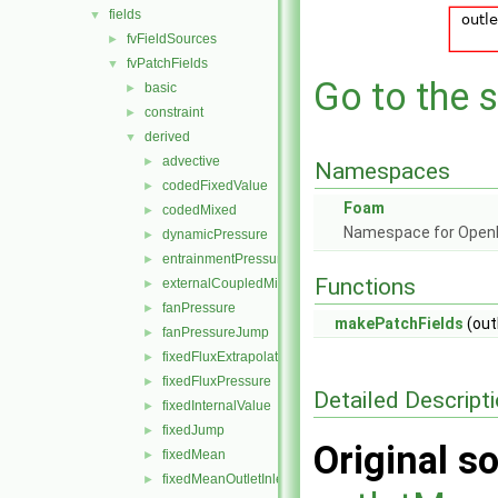
fields
▼
fvFieldSources
►
fvPatchFields
▼
Go to the s
basic
►
constraint
►
derived
▼
advective
►
Namespaces
codedFixedValue
►
Foam
codedMixed
►
Namespace for Ope
dynamicPressure
►
entrainmentPressure
►
Functions
externalCoupledMixed
►
fanPressure
►
makePatchFields
(out
fanPressureJump
►
fixedFluxExtrapolatedPressure
►
fixedFluxPressure
►
Detailed Descript
fixedInternalValue
►
fixedJump
►
Original so
fixedMean
►
fixedMeanOutletInlet
►