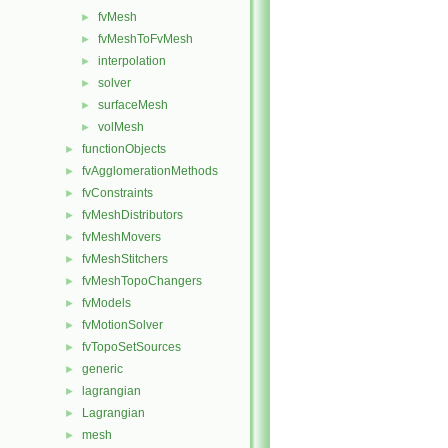
fvMesh
►
fvMeshToFvMesh
►
interpolation
►
solver
►
surfaceMesh
►
volMesh
►
functionObjects
►
fvAgglomerationMethods
►
fvConstraints
►
fvMeshDistributors
►
fvMeshMovers
►
fvMeshStitchers
►
fvMeshTopoChangers
►
fvModels
►
fvMotionSolver
►
fvTopoSetSources
►
generic
►
lagrangian
►
Lagrangian
►
mesh
►