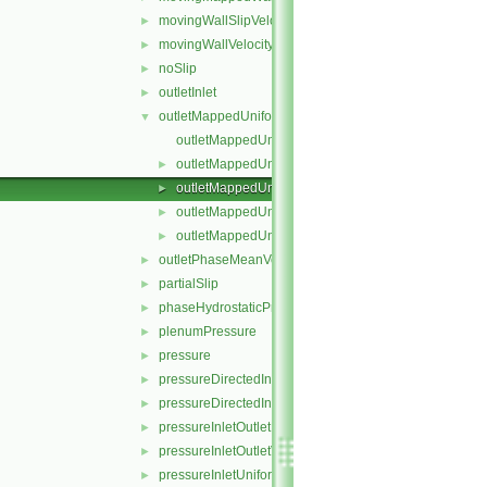
movingWallSlipVelocity
►
movingWallVelocity
►
noSlip
►
outletInlet
►
outletMappedUniformInlet
▼
outletMappedUniformInletFvPatchField.C
outletMappedUniformInletFvPatchField.H
►
outletMappedUniformInletFvPatchFields.C
►
outletMappedUniformInletFvPatchFields.H
►
outletMappedUniformInletFvPatchFieldsFwd.H
►
outletPhaseMeanVelocity
►
partialSlip
►
phaseHydrostaticPressure
►
plenumPressure
►
pressure
►
pressureDirectedInletOutletVelocity
►
pressureDirectedInletVelocity
►
pressureInletOutletParSlipVelocity
►
pressureInletOutletVelocity
►
pressureInletUniformVelocity
►