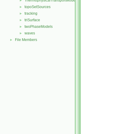
ThermophysicalTransportModels
►
topoSetSources
►
tracking
►
triSurface
►
twoPhaseModels
►
waves
►
File Members
►