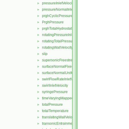
pressureInletVelocity
►
pressureNormalInletOutletVelocity
►
prghCyclicPressure
►
PrghPressure
►
prghTotalHydrostaticPressure
►
rotatingPressureInletOutletVelocity
►
rotatingTotalPressure
►
rotatingWallVelocity
►
slip
►
supersonicFreestream
►
surfaceNormalFixedValue
►
surfaceNormalUniformFixedValue
►
swirlFlowRateInletVelocity
►
swirlInletVelocity
►
syringePressure
►
timeVaryingMappedFixedValue
►
totalPressure
►
totalTemperature
►
translatingWallVelocity
►
transonicEntrainmentPressure
►