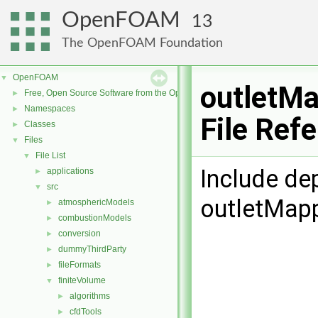
OpenFOAM
13
The OpenFOAM Foundation
OpenFOAM
▼
outletMa
Free, Open Source Software from the OpenFOAM Foundation
►
Namespaces
►
File Ref
Classes
►
Files
▼
File List
▼
Include de
applications
►
src
▼
outletMapp
atmosphericModels
►
combustionModels
►
conversion
►
dummyThirdParty
►
fileFormats
►
finiteVolume
▼
algorithms
►
cfdTools
►