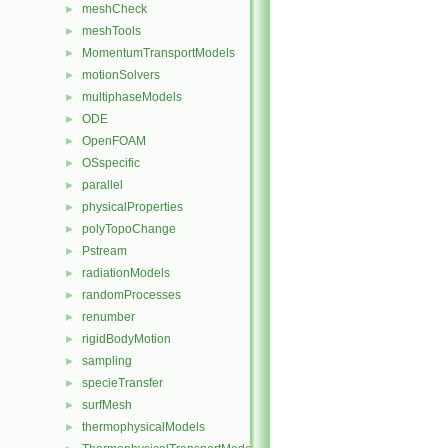
meshCheck
►
meshTools
►
MomentumTransportModels
►
motionSolvers
►
multiphaseModels
►
ODE
►
OpenFOAM
►
OSspecific
►
parallel
►
physicalProperties
►
polyTopoChange
►
Pstream
►
radiationModels
►
randomProcesses
►
renumber
►
rigidBodyMotion
►
sampling
►
specieTransfer
►
surfMesh
►
thermophysicalModels
►