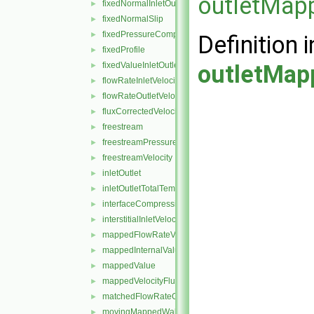
outletMapp
fixedNormalInletOutletVelocity
►
fixedNormalSlip
►
fixedPressureCompressibleDensity
►
Definition i
fixedProfile
►
fixedValueInletOutlet
outletMap
►
flowRateInletVelocity
►
flowRateOutletVelocity
►
fluxCorrectedVelocity
►
freestream
►
freestreamPressure
►
freestreamVelocity
►
inletOutlet
►
inletOutletTotalTemperature
►
interfaceCompression
►
interstitialInletVelocity
►
mappedFlowRateVelocity
►
mappedInternalValue
►
mappedValue
►
mappedVelocityFlux
►
matchedFlowRateOutletVelocity
►
movingMappedWallVelocity
►