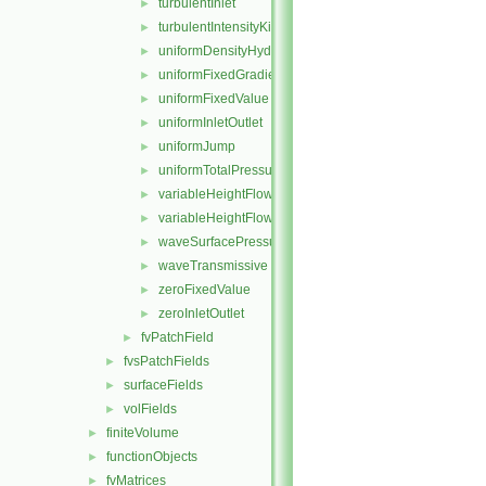
turbulentInlet
►
turbulentIntensityKineticEnergyInlet
►
uniformDensityHydrostaticPressure
►
uniformFixedGradient
►
uniformFixedValue
►
uniformInletOutlet
►
uniformJump
►
uniformTotalPressure
►
variableHeightFlowRate
►
variableHeightFlowRateInletVelocity
►
waveSurfacePressure
►
waveTransmissive
►
zeroFixedValue
►
zeroInletOutlet
►
fvPatchField
►
fvsPatchFields
►
surfaceFields
►
volFields
►
finiteVolume
►
functionObjects
►
fvMatrices
►