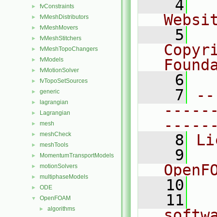
    4
  
fvConstraints
►
Websi
fvMeshDistributors
►
fvMeshMovers
►
    5
  
fvMeshStitchers
►
Copyri
fvMeshTopoChangers
►
fvModels
Found
►
fvMotionSolver
►
    6
  
fvTopoSetSources
►
    7
--
generic
►
lagrangian
►
-----
Lagrangian
►
-----
mesh
►
meshCheck
►
    8
Li
meshTools
►
    9
  
MomentumTransportModels
►
OpenF
motionSolvers
►
multiphaseModels
►
   10
ODE
►
   11
  
OpenFOAM
▼
algorithms
►
softw