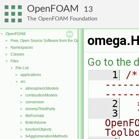
OpenFOAM
13
The OpenFOAM Foundation
OpenFOAM
▼
omega.
Free, Open Source Software from the OpenFOAM Foundation
►
Namespaces
►
Classes
►
Go to the d
Files
▼
File List
▼
    1
/*
applications
►
-----
src
▼
atmosphericModels
►
-----
combustionModels
►
    2
  
conversion
►
dummyThirdParty
►
    3
  
fileFormats
►
OpenF
finiteVolume
►
Toolb
functionObjects
►
fvAgglomerationMethods
►