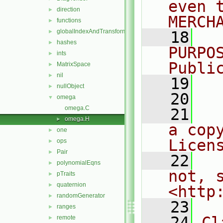
even 
direction
►
MERCH
functions
►
globalIndexAndTransform
►
   18
  
hashes
►
PURPO
ints
►
Publi
MatrixSpace
►
nil
►
   19
  
nullObject
►
   20
omega
▼
omega.C
   21
  
omega.H
►
a cop
one
►
Licen
ops
►
Pair
►
   22
  
polynomialEqns
►
not, s
pTraits
►
quaternion
►
<http
randomGenerator
►
   23
ranges
►
   24
Cl
remote
►