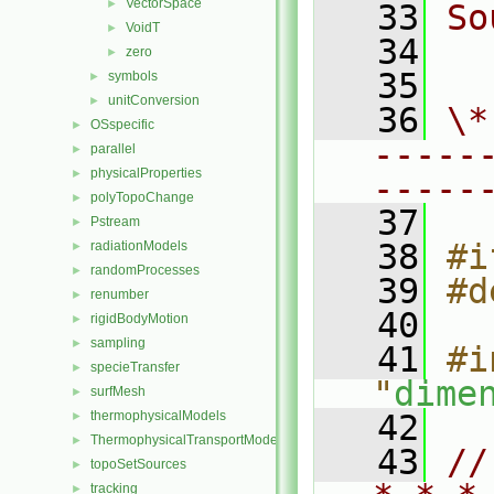
VectorSpace
►
   33
So
VoidT
►
   34
  
zero
►
   35
symbols
►
unitConversion
►
   36
\*
OSspecific
►
-----
parallel
►
physicalProperties
►
-----
polyTopoChange
►
   37
Pstream
►
   38
#i
radiationModels
►
randomProcesses
►
   39
#d
renumber
►
   40
rigidBodyMotion
►
sampling
►
   41
#i
specieTransfer
►
"
dime
surfMesh
►
thermophysicalModels
   42
►
ThermophysicalTransportModels
►
   43
//
topoSetSources
►
tracking
►