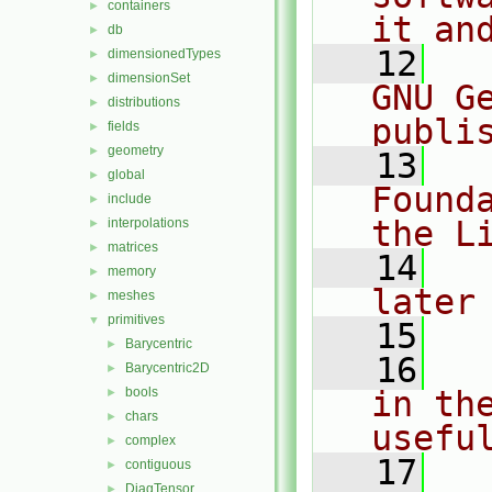
containers
►
it an
db
►
   12
  
dimensionedTypes
►
dimensionSet
►
GNU G
distributions
►
publi
fields
►
geometry
►
   13
  
global
►
Found
include
►
the L
interpolations
►
matrices
►
   14
  
memory
►
later
meshes
►
primitives
▼
   15
Barycentric
►
   16
  
Barycentric2D
►
bools
in the
►
chars
►
usefu
complex
►
   17
  
contiguous
►
DiagTensor
►