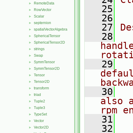
RemoteData
►
   25
  
RowVector
►
   26
Scalar
►
septernion
►
   27
De
spatialVectorAlgebra
►
   28
  
SphericalTensor
►
SphericalTensor2D
handl
►
strings
►
rotat
Swap
►
   29
  
SymmTensor
►
SymmTensor2D
►
defau
Tensor
►
backw
Tensor2D
►
transform
►
   30
  
triad
►
also 
Tuple2
►
rpm e
Tuple3
►
TypeSet
►
   31
  
Vector
►
   32
Vector2D
►