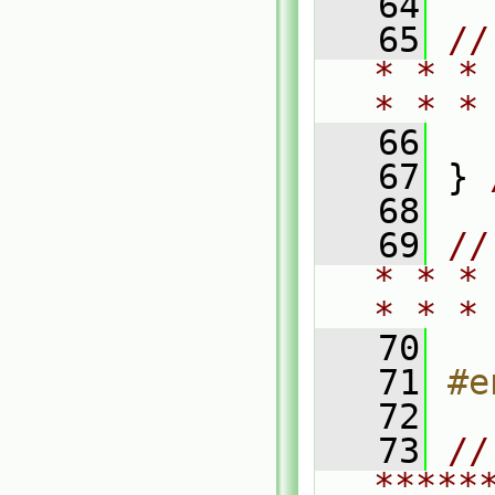
   64
   65
//
* * *
* * *
   66
   67
 } 
   68
   69
//
* * *
* * *
   70
   71
#e
   72
   73
// 
*****