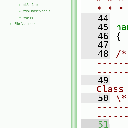
* * *
triSurface
►
* * *
twoPhaseModels
►
   44
waves
►
File Members
►
   45
na
   46
 {
   47
   48
/*
-----
-----
   49
Class
   50
\*
-----
-----
   51