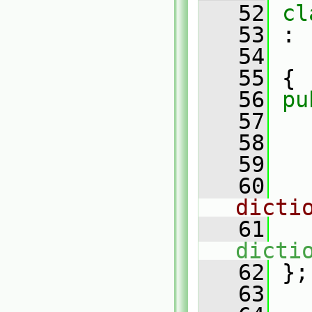
   52
cl
   53
 :
   54
   55
 {
   56
pu
   57
   58
   59
   60
dicti
   61
dicti
   62
 };
   63