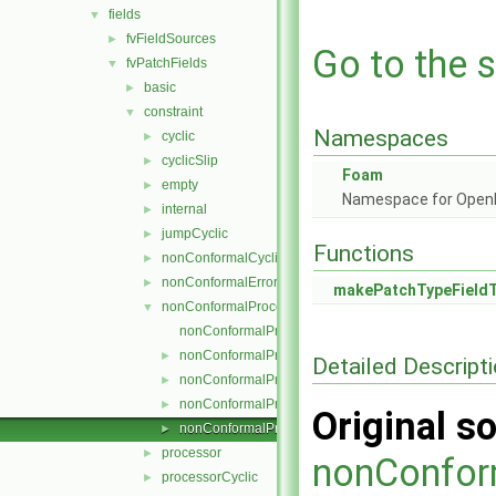
fields
▼
fvFieldSources
►
Go to the s
fvPatchFields
▼
basic
►
constraint
▼
Namespaces
cyclic
►
cyclicSlip
►
Foam
empty
►
Namespace for Ope
internal
►
jumpCyclic
►
Functions
nonConformalCyclic
►
nonConformalError
►
makePatchTypeField
nonConformalProcessorCyclic
▼
nonConformalProcessorCyclicFvPatchField.C
nonConformalProcessorCyclicFvPatchField.H
►
Detailed Descript
nonConformalProcessorCyclicFvPatchFields.C
►
nonConformalProcessorCyclicFvPatchFields.H
►
Original so
nonConformalProcessorCyclicFvPatchFieldsFwd.H
►
processor
►
nonConfor
processorCyclic
►