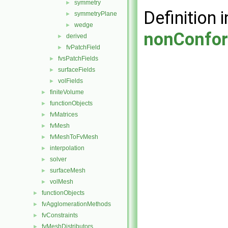
symmetry
►
Definition i
symmetryPlane
►
wedge
►
nonConfor
derived
►
fvPatchField
►
fvsPatchFields
►
surfaceFields
►
volFields
►
finiteVolume
►
functionObjects
►
fvMatrices
►
fvMesh
►
fvMeshToFvMesh
►
interpolation
►
solver
►
surfaceMesh
►
volMesh
►
functionObjects
►
fvAgglomerationMethods
►
fvConstraints
►
fvMeshDistributors
►