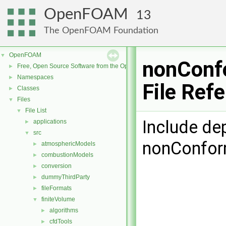
OpenFOAM
13
The OpenFOAM Foundation
OpenFOAM
▼
nonConf
Free, Open Source Software from the OpenFOAM Foundation
►
Namespaces
►
File Ref
Classes
►
Files
▼
File List
▼
Include de
applications
►
src
▼
nonConfor
atmosphericModels
►
combustionModels
►
conversion
►
dummyThirdParty
►
fileFormats
►
finiteVolume
▼
algorithms
►
cfdTools
►