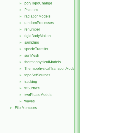
polyTopoChange
►
Pstream
►
radiationModels
►
randomProcesses
►
renumber
►
rigidBodyMotion
►
sampling
►
specieTransfer
►
surfMesh
►
thermophysicalModels
►
ThermophysicalTransportModels
►
topoSetSources
►
tracking
►
triSurface
►
twoPhaseModels
►
waves
►
File Members
►