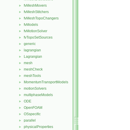
fvMeshMovers
►
fvMeshStitchers
►
fvMeshTopoChangers
►
fvModels
►
fvMotionSolver
►
fvTopoSetSources
►
generic
►
lagrangian
►
Lagrangian
►
mesh
►
meshCheck
►
meshTools
►
MomentumTransportModels
►
motionSolvers
►
multiphaseModels
►
ODE
►
OpenFOAM
►
OSspecific
►
parallel
►
physicalProperties
►