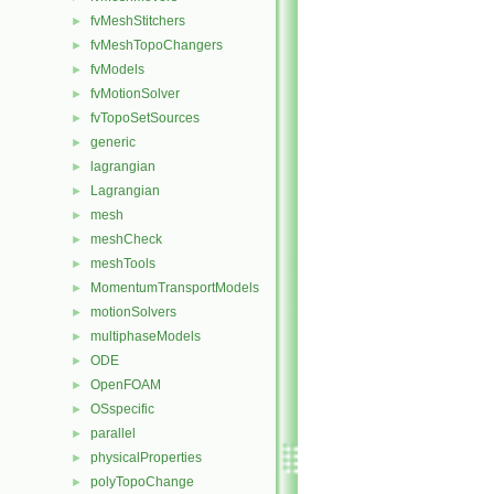
fvMeshStitchers
►
fvMeshTopoChangers
►
fvModels
►
fvMotionSolver
►
fvTopoSetSources
►
generic
►
lagrangian
►
Lagrangian
►
mesh
►
meshCheck
►
meshTools
►
MomentumTransportModels
►
motionSolvers
►
multiphaseModels
►
ODE
►
OpenFOAM
►
OSspecific
►
parallel
►
physicalProperties
►
polyTopoChange
►