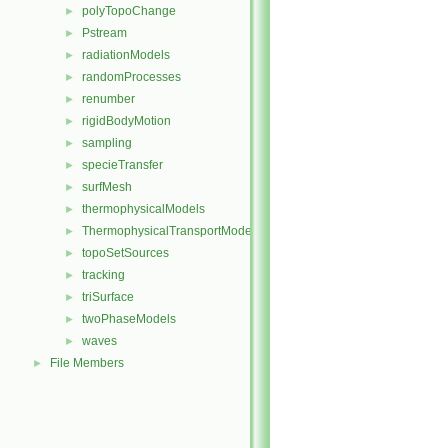
polyTopoChange
►
Pstream
►
radiationModels
►
randomProcesses
►
renumber
►
rigidBodyMotion
►
sampling
►
specieTransfer
►
surfMesh
►
thermophysicalModels
►
ThermophysicalTransportModels
►
topoSetSources
►
tracking
►
triSurface
►
twoPhaseModels
►
waves
►
File Members
►