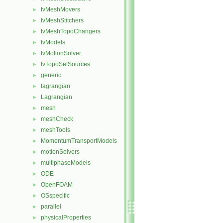
fvMeshMovers
►
fvMeshStitchers
►
fvMeshTopoChangers
►
fvModels
►
fvMotionSolver
►
fvTopoSetSources
►
generic
►
lagrangian
►
Lagrangian
►
mesh
►
meshCheck
►
meshTools
►
MomentumTransportModels
►
motionSolvers
►
multiphaseModels
►
ODE
►
OpenFOAM
►
OSspecific
►
parallel
►
physicalProperties
►