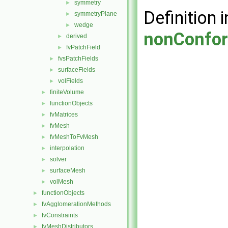
symmetry
►
Definition i
symmetryPlane
►
wedge
►
nonConfor
derived
►
fvPatchField
►
fvsPatchFields
►
surfaceFields
►
volFields
►
finiteVolume
►
functionObjects
►
fvMatrices
►
fvMesh
►
fvMeshToFvMesh
►
interpolation
►
solver
►
surfaceMesh
►
volMesh
►
functionObjects
►
fvAgglomerationMethods
►
fvConstraints
►
fvMeshDistributors
►