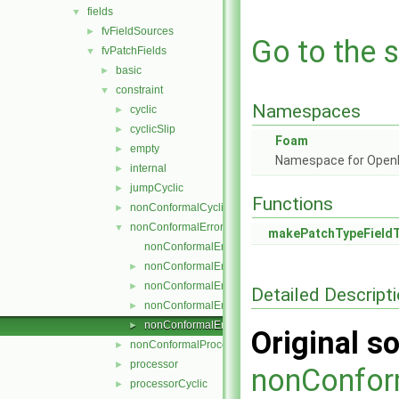
fields
▼
fvFieldSources
►
Go to the s
fvPatchFields
▼
basic
►
constraint
▼
Namespaces
cyclic
►
cyclicSlip
►
Foam
empty
►
Namespace for Ope
internal
►
jumpCyclic
►
Functions
nonConformalCyclic
►
nonConformalError
▼
makePatchTypeField
nonConformalErrorFvPatchField.C
nonConformalErrorFvPatchField.H
►
nonConformalErrorFvPatchFields.C
►
Detailed Descript
nonConformalErrorFvPatchFields.H
►
nonConformalErrorFvPatchFieldsFwd.H
►
Original so
nonConformalProcessorCyclic
►
processor
►
nonConfor
processorCyclic
►