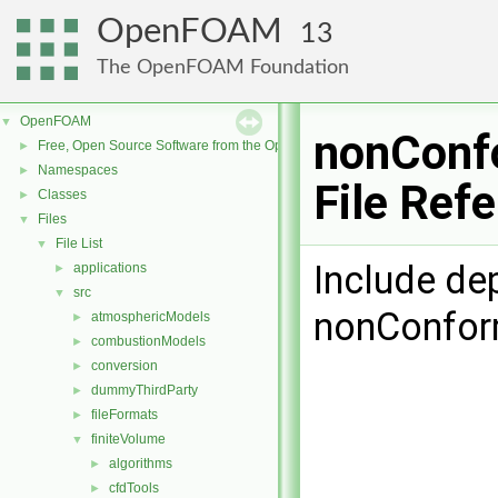
OpenFOAM
13
The OpenFOAM Foundation
OpenFOAM
▼
nonConf
Free, Open Source Software from the OpenFOAM Foundation
►
Namespaces
►
File Ref
Classes
►
Files
▼
File List
▼
Include de
applications
►
src
▼
nonConfor
atmosphericModels
►
combustionModels
►
conversion
►
dummyThirdParty
►
fileFormats
►
finiteVolume
▼
algorithms
►
cfdTools
►