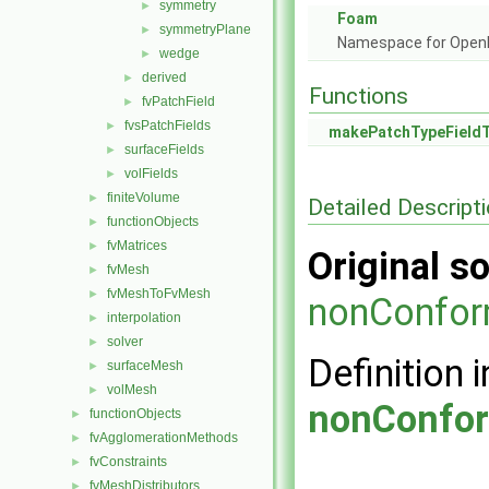
symmetry
►
Foam
symmetryPlane
►
Namespace for Ope
wedge
►
derived
►
Functions
fvPatchField
►
fvsPatchFields
►
makePatchTypeField
surfaceFields
►
volFields
►
finiteVolume
►
Detailed Descript
functionObjects
►
fvMatrices
►
Original so
fvMesh
►
fvMeshToFvMesh
►
nonConfor
interpolation
►
solver
►
Definition i
surfaceMesh
►
volMesh
►
nonConfor
functionObjects
►
fvAgglomerationMethods
►
fvConstraints
►
fvMeshDistributors
►