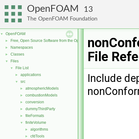
OpenFOAM
13
The OpenFOAM Foundation
OpenFOAM
▼
nonConf
Free, Open Source Software from the OpenFOAM Foundation
►
Namespaces
►
File Ref
Classes
►
Files
▼
File List
▼
Include de
applications
►
src
▼
nonConform
atmosphericModels
►
combustionModels
►
conversion
►
dummyThirdParty
►
fileFormats
►
finiteVolume
▼
algorithms
►
cfdTools
►