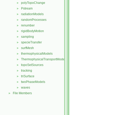
polyTopoChange
►
Pstream
►
radiationModels
►
randomProcesses
►
renumber
►
rigidBodyMotion
►
sampling
►
specieTransfer
►
surfMesh
►
thermophysicalModels
►
ThermophysicalTransportModels
►
topoSetSources
►
tracking
►
triSurface
►
twoPhaseModels
►
waves
►
File Members
►