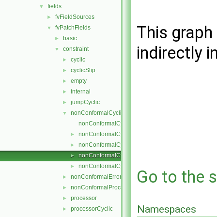
fields
▼
fvFieldSources
►
This graph 
fvPatchFields
▼
basic
►
indirectly i
constraint
▼
cyclic
►
cyclicSlip
►
empty
►
internal
►
jumpCyclic
►
nonConformalCyclic
▼
nonConformalCyclicFvPatchField.C
nonConformalCyclicFvPatchField.H
►
nonConformalCyclicFvPatchFields.C
►
nonConformalCyclicFvPatchFields.H
►
nonConformalCyclicFvPatchFieldsFwd.H
►
Go to the s
nonConformalError
►
nonConformalProcessorCyclic
►
processor
►
Namespaces
processorCyclic
►