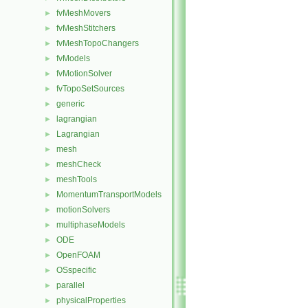
fvMeshMovers
►
fvMeshStitchers
►
fvMeshTopoChangers
►
fvModels
►
fvMotionSolver
►
fvTopoSetSources
►
generic
►
lagrangian
►
Lagrangian
►
mesh
►
meshCheck
►
meshTools
►
MomentumTransportModels
►
motionSolvers
►
multiphaseModels
►
ODE
►
OpenFOAM
►
OSspecific
►
parallel
►
physicalProperties
►