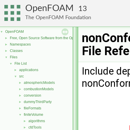
OpenFOAM
13
The OpenFOAM Foundation
OpenFOAM
▼
nonConfo
Free, Open Source Software from the OpenFOAM Foundation
►
Namespaces
►
File Ref
Classes
►
Files
▼
File List
▼
Include de
applications
►
src
▼
nonConform
atmosphericModels
►
combustionModels
►
conversion
►
dummyThirdParty
►
fileFormats
►
finiteVolume
▼
algorithms
►
cfdTools
►