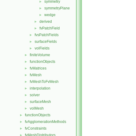
symmetry
►
symmetryPlane
►
wedge
►
derived
►
fvPatchField
►
fvsPatchFields
►
surfaceFields
►
volFields
►
finiteVolume
►
functionObjects
►
fvMatrices
►
fvMesh
►
fvMeshToFvMesh
►
interpolation
►
solver
►
surfaceMesh
►
volMesh
►
functionObjects
►
fvAgglomerationMethods
►
fvConstraints
►
fvMeshDistributors
►