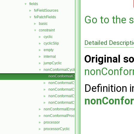
fields
▼
fvFieldSources
►
Go to the s
fvPatchFields
▼
basic
►
constraint
▼
cyclic
►
Detailed Descript
cyclicSlip
►
empty
►
Original so
internal
►
jumpCyclic
►
nonConfor
nonConformalCyclic
▼
nonConformalCyclicFvPatchField.C
nonConformalCyclicFvPatchField.H
►
Definition i
nonConformalCyclicFvPatchFields.C
►
nonConformalCyclicFvPatchFields.H
►
nonConfor
nonConformalCyclicFvPatchFieldsFwd.H
►
nonConformalError
►
nonConformalProcessorCyclic
►
processor
►
processorCyclic
►