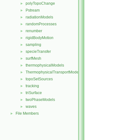
polyTopoChange
►
Pstream
►
radiationModels
►
randomProcesses
►
renumber
►
rigidBodyMotion
►
sampling
►
specieTransfer
►
surfMesh
►
thermophysicalModels
►
ThermophysicalTransportModels
►
topoSetSources
►
tracking
►
triSurface
►
twoPhaseModels
►
waves
►
File Members
►