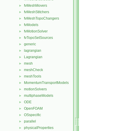
fvMeshMovers
►
fvMeshStitchers
►
fvMeshTopoChangers
►
fvModels
►
fvMotionSolver
►
fvTopoSetSources
►
generic
►
lagrangian
►
Lagrangian
►
mesh
►
meshCheck
►
meshTools
►
MomentumTransportModels
►
motionSolvers
►
multiphaseModels
►
ODE
►
OpenFOAM
►
OSspecific
►
parallel
►
physicalProperties
►