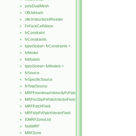
polyDualMesh
►
OBJstream
►
vtkUnstructuredReader
►
FvFaceCellWave
►
fvConstraint
►
fvConstraints
►
typeGlobal< fvConstraints >
►
fvModel
►
fvModels
►
typeGlobal< fvModels >
►
fvSource
►
fvSpecificSource
►
fvTotalSource
►
MRFFreestreamVelocityFvPatchVectorField
►
MRFnoSlipFvPatchVectorField
►
MRFPatchField
►
MRFslipFvPatchVectorField
►
IOMRFZoneList
►
NullMRF
►
MRFZone
►