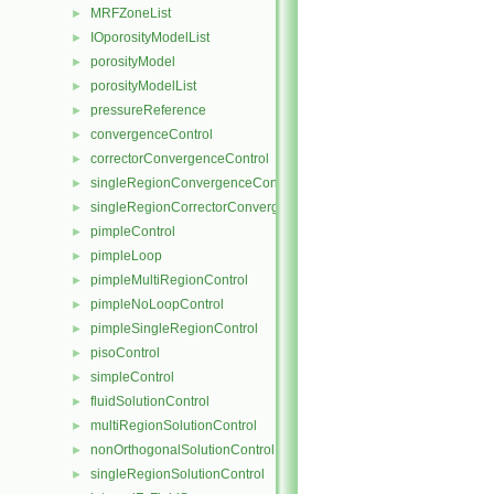
MRFZoneList
►
IOporosityModelList
►
porosityModel
►
porosityModelList
►
pressureReference
►
convergenceControl
►
correctorConvergenceControl
►
singleRegionConvergenceControl
►
singleRegionCorrectorConvergenceControl
►
pimpleControl
►
pimpleLoop
►
pimpleMultiRegionControl
►
pimpleNoLoopControl
►
pimpleSingleRegionControl
►
pisoControl
►
simpleControl
►
fluidSolutionControl
►
multiRegionSolutionControl
►
nonOrthogonalSolutionControl
►
singleRegionSolutionControl
►