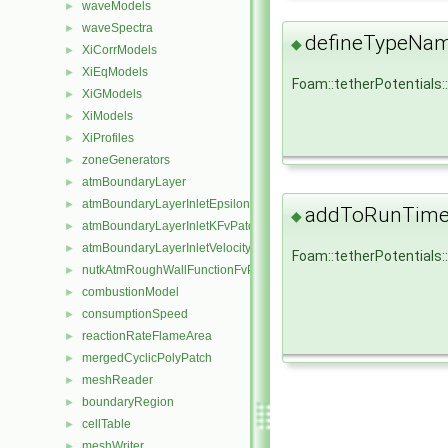
waveModels
►
waveSpectra
►
defineTypeNa
◆
XiCorrModels
►
XiEqModels
►
Foam::tetherPotential
XiGModels
►
XiModels
►
XiProfiles
►
zoneGenerators
►
atmBoundaryLayer
►
atmBoundaryLayerInletEpsilonFvPatchScalarField
►
addToRunTimeS
◆
atmBoundaryLayerInletKFvPatchScalarField
►
atmBoundaryLayerInletVelocityFvPatchVectorField
►
Foam::tetherPotentials
nutkAtmRoughWallFunctionFvPatchScalarField
►
combustionModel
►
consumptionSpeed
►
reactionRateFlameArea
►
mergedCyclicPolyPatch
►
meshReader
►
boundaryRegion
►
cellTable
►
meshWriter
►