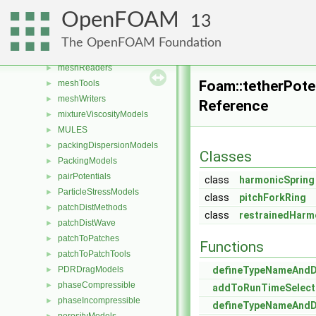
liftModels
►
OpenFOAM
13
limitFuncs
►
ListListOps
►
The OpenFOAM Foundation
meshCheck
►
meshReaders
►
Foam::tetherPote
meshTools
►
meshWriters
►
Reference
mixtureViscosityModels
►
MULES
►
packingDispersionModels
►
Classes
PackingModels
►
pairPotentials
►
class
harmonicSpring
ParticleStressModels
►
class
pitchForkRing
patchDistMethods
►
class
restrainedHarm
patchDistWave
►
patchToPatches
►
Functions
patchToPatchTools
►
PDRDragModels
defineTypeNameAnd
►
phaseCompressible
►
addToRunTimeSelect
phaseIncompressible
►
defineTypeNameAnd