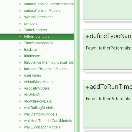
surfaceTensionCoefficientModels
►
surfaceTensionModels
►
swarmCorrections
►
symbols
►
TableReaders
►
defineTypeNa
◆
tetherPotentials
►
TimeScaleModels
►
Foam::tetherPotential
tracking
►
triIntersect
►
turbulenceThermophysicalTransportModels
►
turbulentDispersionModels
►
userTimes
►
virtualMassModels
►
addToRunTimeS
◆
viscosityModels
►
vtkWriteOps
►
Foam::tetherPotentials
vtkWritePolyData
►
wallBoilingModels
►
wallDampingModels
►
wallHeatTransferCoeffModels
►
wallLubricationModels
►