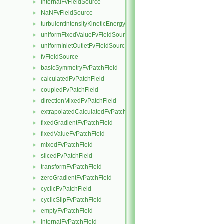
internalFvFieldSource
►
NaNFvFieldSource
►
turbulentIntensityKineticEnergyFvScalarFieldSource
►
uniformFixedValueFvFieldSource
►
uniformInletOutletFvFieldSource
►
fvFieldSource
►
basicSymmetryFvPatchField
►
calculatedFvPatchField
►
coupledFvPatchField
►
directionMixedFvPatchField
►
extrapolatedCalculatedFvPatchField
►
fixedGradientFvPatchField
►
fixedValueFvPatchField
►
mixedFvPatchField
►
slicedFvPatchField
►
transformFvPatchField
►
zeroGradientFvPatchField
►
cyclicFvPatchField
►
cyclicSlipFvPatchField
►
emptyFvPatchField
►
internalFvPatchField
►