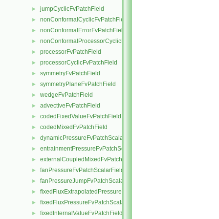
jumpCyclicFvPatchField
►
nonConformalCyclicFvPatchField
►
nonConformalErrorFvPatchField
►
nonConformalProcessorCyclicFvPatchField
►
processorFvPatchField
►
processorCyclicFvPatchField
►
symmetryFvPatchField
►
symmetryPlaneFvPatchField
►
wedgeFvPatchField
►
advectiveFvPatchField
►
codedFixedValueFvPatchField
►
codedMixedFvPatchField
►
dynamicPressureFvPatchScalarField
►
entrainmentPressureFvPatchScalarField
►
externalCoupledMixedFvPatchField
►
fanPressureFvPatchScalarField
►
fanPressureJumpFvPatchScalarField
►
fixedFluxExtrapolatedPressureFvPatchScalarField
►
fixedFluxPressureFvPatchScalarField
►
fixedInternalValueFvPatchField
►