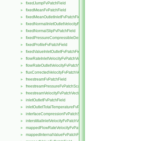
fixedJumpFvPatchField
►
fixedMeanFvPatchField
►
fixedMeanOutletInletFvPatchField
►
fixedNormalInletOutletVelocityFvPatchVectorField
►
fixedNormalSlipFvPatchField
►
fixedPressureCompressibleDensityFvPatchScalarField
►
fixedProfileFvPatchField
►
fixedValueInletOutletFvPatchField
►
flowRateInletVelocityFvPatchVectorField
►
flowRateOutletVelocityFvPatchVectorField
►
fluxCorrectedVelocityFvPatchVectorField
►
freestreamFvPatchField
►
freestreamPressureFvPatchScalarField
►
freestreamVelocityFvPatchVectorField
►
inletOutletFvPatchField
►
inletOutletTotalTemperatureFvPatchScalarField
►
interfaceCompressionFvPatchScalarField
►
interstitialInletVelocityFvPatchVectorField
►
mappedFlowRateVelocityFvPatchVectorField
►
mappedInternalValueFvPatchField
►