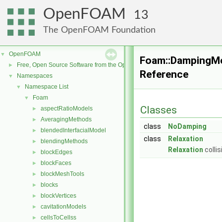
OpenFOAM
13
The OpenFOAM Foundation
OpenFOAM
▼
Foam::DampingM
Free, Open Source Software from the OpenFOAM Foundation
►
Reference
Namespaces
▼
Namespace List
▼
Foam
▼
Classes
aspectRatioModels
►
AveragingMethods
►
class
NoDamping
blendedInterfacialModel
►
class
Relaxation
blendingMethods
►
Relaxation
colli
blockEdges
►
blockFaces
►
blockMeshTools
►
blocks
►
blockVertices
►
cavitationModels
►
cellsToCellss
►