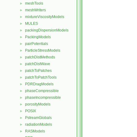
meshTools
►
meshWriters
►
mixtureViscosityModels
►
MULES
►
packingDispersionModels
►
PackingModels
►
pairPotentials
►
ParticleStressModels
►
patchDistMethods
►
patchDistWave
►
patchToPatches
►
patchToPatchTools
►
PDRDragModels
►
phaseCompressible
►
phaseIncompressible
►
porosityModels
►
POSIX
►
PstreamGlobals
►
radiationModels
►
RASModels
►