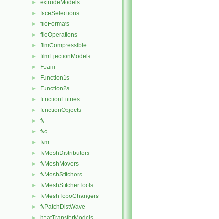
extrudeModels
►
faceSelections
►
fileFormats
►
fileOperations
►
filmCompressible
►
filmEjectionModels
►
Foam
►
Function1s
►
Function2s
►
functionEntries
►
functionObjects
►
fv
►
fvc
►
fvm
►
fvMeshDistributors
►
fvMeshMovers
►
fvMeshStitchers
►
fvMeshStitcherTools
►
fvMeshTopoChangers
►
fvPatchDistWave
►
heatTransferModels
►