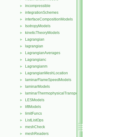
incompressible
►
integrationSchemes
►
interfaceCompositionModels
►
IsotropyModels
►
kineticTheoryModels
►
Lagrangian
►
lagrangian
►
LagrangianAverages
►
Lagrangianc
►
Lagrangianm
►
LagrangianMeshLocation
►
laminarFlameSpeedModels
►
laminarModels
►
laminarThermophysicalTransportModels
►
LESModels
►
liftModels
►
limitFuncs
►
ListListOps
►
meshCheck
►
meshReaders
►