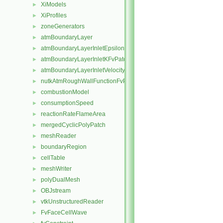
XiModels
►
XiProfiles
►
zoneGenerators
►
atmBoundaryLayer
►
atmBoundaryLayerInletEpsilonFvPatchScalarField
►
atmBoundaryLayerInletKFvPatchScalarField
►
atmBoundaryLayerInletVelocityFvPatchVectorField
►
nutkAtmRoughWallFunctionFvPatchScalarField
►
combustionModel
►
consumptionSpeed
►
reactionRateFlameArea
►
mergedCyclicPolyPatch
►
meshReader
►
boundaryRegion
►
cellTable
►
meshWriter
►
polyDualMesh
►
OBJstream
►
vtkUnstructuredReader
►
FvFaceCellWave
►