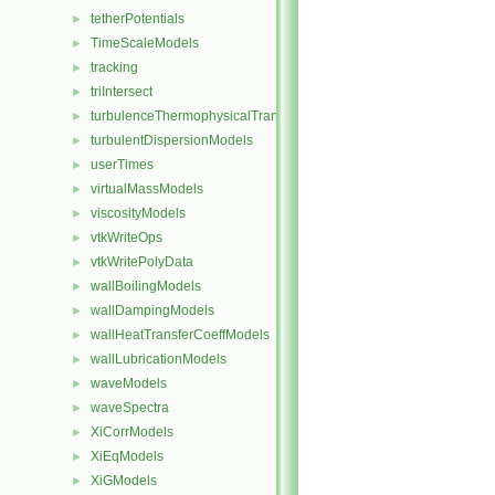
tetherPotentials
►
TimeScaleModels
►
tracking
►
triIntersect
►
turbulenceThermophysicalTransportModels
►
turbulentDispersionModels
►
userTimes
►
virtualMassModels
►
viscosityModels
►
vtkWriteOps
►
vtkWritePolyData
►
wallBoilingModels
►
wallDampingModels
►
wallHeatTransferCoeffModels
►
wallLubricationModels
►
waveModels
►
waveSpectra
►
XiCorrModels
►
XiEqModels
►
XiGModels
►