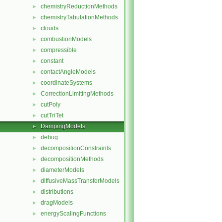
chemistryReductionMethods
►
chemistryTabulationMethods
►
clouds
►
combustionModels
►
compressible
►
constant
►
contactAngleModels
►
coordinateSystems
►
CorrectionLimitingMethods
►
cutPoly
►
cutTriTet
►
DampingModels
►
debug
►
decompositionConstraints
►
decompositionMethods
►
diameterModels
►
diffusiveMassTransferModels
►
distributions
►
dragModels
►
energyScalingFunctions
►