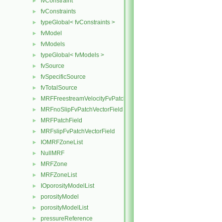
fvConstraint
►
fvConstraints
►
typeGlobal< fvConstraints >
►
fvModel
►
fvModels
►
typeGlobal< fvModels >
►
fvSource
►
fvSpecificSource
►
fvTotalSource
►
MRFFreestreamVelocityFvPatchVectorField
►
MRFnoSlipFvPatchVectorField
►
MRFPatchField
►
MRFslipFvPatchVectorField
►
IOMRFZoneList
►
NullMRF
►
MRFZone
►
MRFZoneList
►
IOporosityModelList
►
porosityModel
►
porosityModelList
►
pressureReference
►