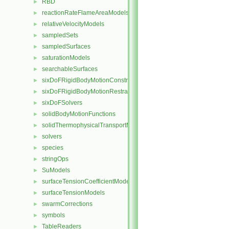
RBD
►
reactionRateFlameAreaModels
►
relativeVelocityModels
►
sampledSets
►
sampledSurfaces
►
saturationModels
►
searchableSurfaces
►
sixDoFRigidBodyMotionConstraints
►
sixDoFRigidBodyMotionRestraints
►
sixDoFSolvers
►
solidBodyMotionFunctions
►
solidThermophysicalTransportModels
►
solvers
►
species
►
stringOps
►
SuModels
►
surfaceTensionCoefficientModels
►
surfaceTensionModels
►
swarmCorrections
►
symbols
►
TableReaders
►