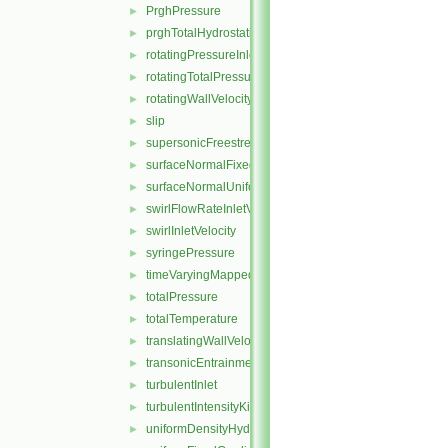
PrghPressure
►
prghTotalHydrostaticPressure
►
rotatingPressureInletOutletVelocity
►
rotatingTotalPressure
►
rotatingWallVelocity
►
slip
►
supersonicFreestream
►
surfaceNormalFixedValue
►
surfaceNormalUniformFixedValue
►
swirlFlowRateInletVelocity
►
swirlInletVelocity
►
syringePressure
►
timeVaryingMappedFixedValue
►
totalPressure
►
totalTemperature
►
translatingWallVelocity
►
transonicEntrainmentPressure
►
turbulentInlet
►
turbulentIntensityKineticEnergyInlet
►
uniformDensityHydrostaticPressure
►