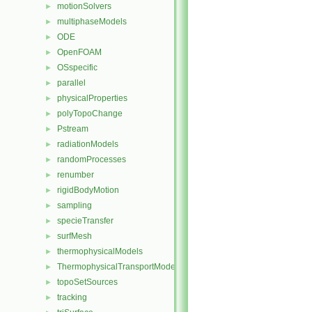
motionSolvers
►
multiphaseModels
►
ODE
►
OpenFOAM
►
OSspecific
►
parallel
►
physicalProperties
►
polyTopoChange
►
Pstream
►
radiationModels
►
randomProcesses
►
renumber
►
rigidBodyMotion
►
sampling
►
specieTransfer
►
surfMesh
►
thermophysicalModels
►
ThermophysicalTransportModels
►
topoSetSources
►
tracking
►