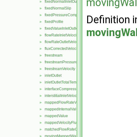
movingWall
fixedNormalInletOutletVelocity
►
fixedNormalSlip
►
fixedPressureCompressibleDensity
►
Definition i
fixedProfile
►
fixedValueInletOutlet
movingWall
►
flowRateInletVelocity
►
flowRateOutletVelocity
►
fluxCorrectedVelocity
►
freestream
►
freestreamPressure
►
freestreamVelocity
►
inletOutlet
►
inletOutletTotalTemperature
►
interfaceCompression
►
interstitialInletVelocity
►
mappedFlowRateVelocity
►
mappedInternalValue
►
mappedValue
►
mappedVelocityFlux
►
matchedFlowRateOutletVelocity
►
movingMappedWallVelocity
►