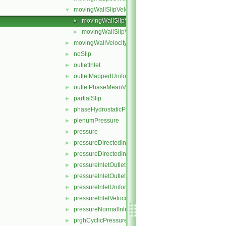
movingWallSlipVelocity
▼
movingWallSlipVelocityFvPatchVectorField.C
►
movingWallSlipVelocityFvPatchVectorField.H
►
movingWallVelocity
►
noSlip
►
outletInlet
►
outletMappedUniformInlet
►
outletPhaseMeanVelocity
►
partialSlip
►
phaseHydrostaticPressure
►
plenumPressure
►
pressure
►
pressureDirectedInletOutletVelocity
►
pressureDirectedInletVelocity
►
pressureInletOutletParSlipVelocity
►
pressureInletOutletVelocity
►
pressureInletUniformVelocity
►
pressureInletVelocity
►
pressureNormalInletOutletVelocity
►
prghCyclicPressure
►