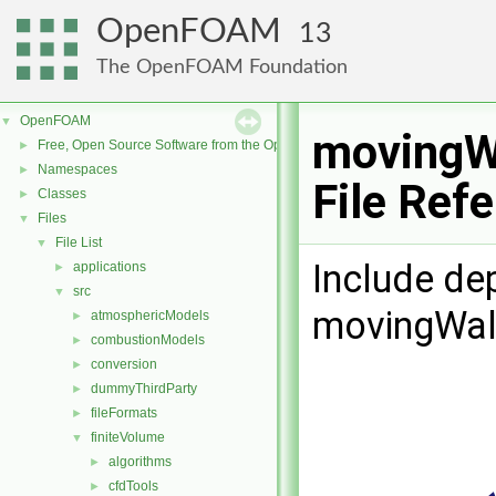
OpenFOAM
13
The OpenFOAM Foundation
OpenFOAM
▼
movingWa
Free, Open Source Software from the OpenFOAM Foundation
►
Namespaces
►
File Ref
Classes
►
Files
▼
File List
▼
Include de
applications
►
src
▼
movingWall
atmosphericModels
►
combustionModels
►
conversion
►
dummyThirdParty
►
fileFormats
►
finiteVolume
▼
algorithms
►
cfdTools
►