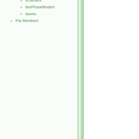
triSurface
►
twoPhaseModels
►
waves
►
File Members
►