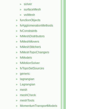
solver
►
surfaceMesh
►
volMesh
►
functionObjects
►
fvAgglomerationMethods
►
fvConstraints
►
fvMeshDistributors
►
fvMeshMovers
►
fvMeshStitchers
►
fvMeshTopoChangers
►
fvModels
►
fvMotionSolver
►
fvTopoSetSources
►
generic
►
lagrangian
►
Lagrangian
►
mesh
►
meshCheck
►
meshTools
►
MomentumTransportModels
►