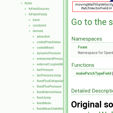
fields
▼
fvFieldSources
►
fvPatchFields
▼
Go to the s
basic
►
constraint
►
derived
▼
advective
►
Namespaces
codedFixedValue
►
Foam
codedMixed
►
Namespace for Ope
dynamicPressure
►
entrainmentPressure
►
Functions
externalCoupledMixed
►
fanPressure
►
makePatchTypeField
(
fanPressureJump
►
fixedFluxExtrapolatedPressure
►
fixedFluxPressure
►
Detailed Descript
fixedInternalValue
►
fixedJump
►
Original so
fixedMean
►
fixedMeanOutletInlet
►