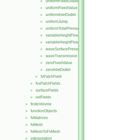
uniformFixedGradient
►
uniformFixedValue
►
uniformInletOutlet
►
uniformJump
►
uniformTotalPressure
►
variableHeightFlowRate
►
variableHeightFlowRateInletVelocity
►
waveSurfacePressure
►
waveTransmissive
►
zeroFixedValue
►
zeroInletOutlet
►
fvPatchField
►
fvsPatchFields
►
surfaceFields
►
volFields
►
finiteVolume
►
functionObjects
►
fvMatrices
►
fvMesh
►
fvMeshToFvMesh
►
interpolation
►