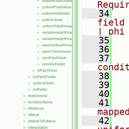
uniformFixedGradient
►
Requi
uniformFixedValue
►
   34
  
uniformInletOutlet
►
field na
uniformJump
►
uniformTotalPressure
►
| phi
variableHeightFlowRate
►
   35
  
variableHeightFlowRateInletVelocity
►
waveSurfacePressure
►
   36
waveTransmissive
►
   37
  
zeroFixedValue
►
condi
zeroInletOutlet
►
fvPatchField
►
   38
  
fvsPatchFields
►
   39
  
surfaceFields
►
volFields
►
   40
  
finiteVolume
►
   41
    
functionObjects
►
fvMatrices
mappe
►
fvMesh
►
   42
    
fvMeshToFvMesh
►
interpolation
►