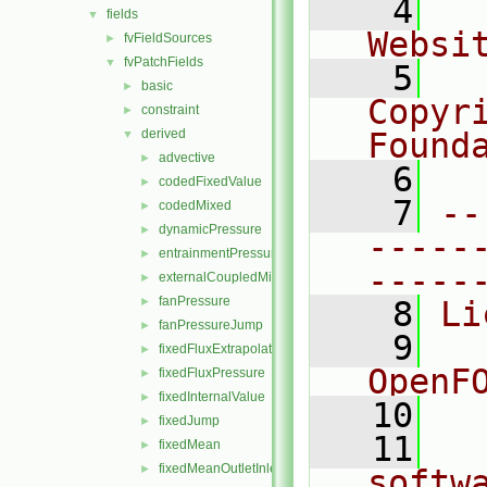
    4
  
fields
▼
Websi
fvFieldSources
►
fvPatchFields
▼
    5
  
basic
►
Copyr
constraint
►
derived
Found
▼
advective
►
    6
  
codedFixedValue
►
    7
--
codedMixed
►
dynamicPressure
►
-----
entrainmentPressure
►
-----
externalCoupledMixed
►
fanPressure
►
    8
Li
fanPressureJump
►
    9
  
fixedFluxExtrapolatedPressure
►
OpenF
fixedFluxPressure
►
fixedInternalValue
►
   10
fixedJump
►
   11
  
fixedMean
►
fixedMeanOutletInlet
►
softw