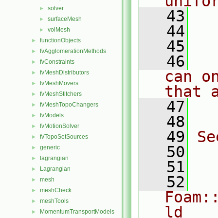
unifo
solver
►
   43
  
surfaceMesh
►
   44
  
volMesh
►
functionObjects
►
   45
fvAgglomerationMethods
►
   46
  
fvConstraints
►
can o
fvMeshDistributors
►
fvMeshMovers
►
that 
fvMeshStitchers
►
   47
  
fvMeshTopoChangers
►
fvModels
►
   48
fvMotionSolver
►
   49
Se
fvTopoSetSources
►
   50
  
generic
►
lagrangian
►
   51
  
Lagrangian
►
   52
mesh
►
meshCheck
►
Foam:
meshTools
►
ld
MomentumTransportModels
►