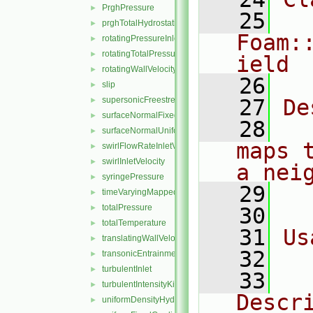
PrghPressure
►
   25
prghTotalHydrostaticPressure
►
Foam:
rotatingPressureInletOutletVelocity
►
rotatingTotalPressure
►
ield
rotatingWallVelocity
►
   26
slip
►
supersonicFreestream
   27
De
►
surfaceNormalFixedValue
►
   28
  
surfaceNormalUniformFixedValue
►
maps 
swirlFlowRateInletVelocity
►
swirlInletVelocity
►
a nei
syringePressure
►
   29
  
timeVaryingMappedFixedValue
►
totalPressure
►
   30
totalTemperature
►
   31
Us
translatingWallVelocity
►
   32
  
transonicEntrainmentPressure
►
turbulentInlet
►
   33
  
turbulentIntensityKineticEnergyInlet
►
Descri
uniformDensityHydrostaticPressure
►