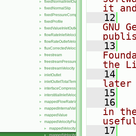
fixedNormalInletOutletVelocity
►
it an
fixedNormalSlip
►
   12
  
fixedPressureCompressibleDensity
►
fixedProfile
►
GNU G
fixedValueInletOutlet
►
publi
flowRateInletVelocity
►
flowRateOutletVelocity
►
   13
  
fluxCorrectedVelocity
►
Found
freestream
►
the L
freestreamPressure
►
freestreamVelocity
►
   14
  
inletOutlet
►
later
inletOutletTotalTemperature
►
interfaceCompression
►
   15
interstitialInletVelocity
►
   16
  
mappedFlowRateVelocity
►
mappedInternalValue
in the
►
mappedValue
►
usefu
mappedVelocityFlux
▼
   17
  
mappedVelocityFluxFvPatchField.C
►
mappedVelocityFluxFvPatchField.H
►