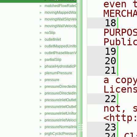
even 
matchedFlowRateOutletVelocity
►
MERCH
movingMappedWallVelocity
►
movingWallSlipVelocity
►
   18
  
movingWallVelocity
►
PURPO
noSlip
►
Publi
outletInlet
►
outletMappedUniformInlet
►
   19
  
outletPhaseMeanVelocity
►
   20
partialSlip
►
phaseHydrostaticPressure
►
   21
  
plenumPressure
►
a cop
pressure
►
Licen
pressureDirectedInletOutletVelocity
►
pressureDirectedInletVelocity
►
   22
  
pressureInletOutletParSlipVelocity
►
not, s
pressureInletOutletVelocity
►
pressureInletUniformVelocity
►
<http
pressureInletVelocity
►
   23
pressureNormalInletOutletVelocity
►
   24
Cl
prghCyclicPressure
►