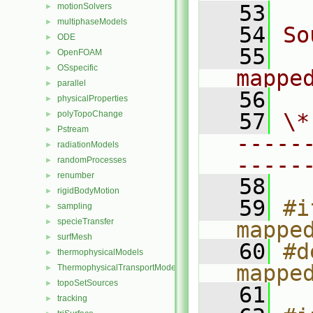
   53
motionSolvers
►
multiphaseModels
►
   54
So
ODE
►
   55
OpenFOAM
►
OSspecific
►
mappe
parallel
►
   56
physicalProperties
►
polyTopoChange
   57
\*
►
Pstream
►
-----
radiationModels
►
-----
randomProcesses
►
renumber
►
   58
rigidBodyMotion
►
   59
#i
sampling
►
specieTransfer
►
mappe
surfMesh
►
   60
#d
thermophysicalModels
►
mappe
ThermophysicalTransportModels
►
topoSetSources
►
   61
tracking
►