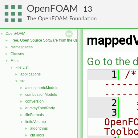
OpenFOAM
13
The OpenFOAM Foundation
OpenFOAM
▼
mappedVe
Free, Open Source Software from the OpenFOAM Foundation
►
Namespaces
►
Classes
►
Go to the d
Files
▼
File List
▼
    1
/*
applications
►
-----
src
▼
atmosphericModels
►
-----
combustionModels
►
    2
  
conversion
►
dummyThirdParty
►
    3
  
fileFormats
►
OpenF
finiteVolume
▼
Toolb
algorithms
►
cfdTools
►