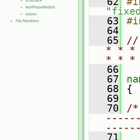
   62
#i
triSurface
►
twoPhaseModels
►
"
fixe
waves
►
   63
#i
File Members
►
   64
   65
//
* * *
* * *
   66
   67
na
   68
 {
   69
   70
/*
-----
-----
   71
  