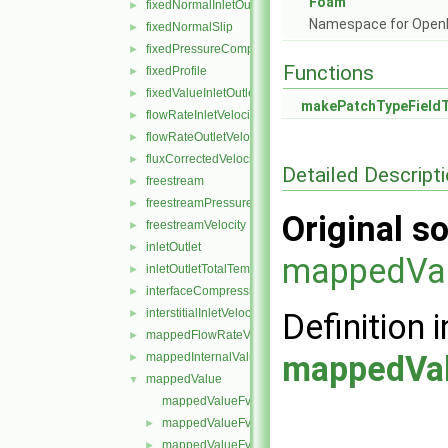
Foam
fixedNormalInletOutletVelocity
►
Namespace for Ope
fixedNormalSlip
►
fixedPressureCompressibleDensity
►
Functions
fixedProfile
►
fixedValueInletOutlet
►
makePatchTypeField
flowRateInletVelocity
►
flowRateOutletVelocity
►
fluxCorrectedVelocity
►
Detailed Descript
freestream
►
freestreamPressure
►
Original so
freestreamVelocity
►
inletOutlet
►
mappedVal
inletOutletTotalTemperature
►
interfaceCompression
►
interstitialInletVelocity
►
Definition i
mappedFlowRateVelocity
►
mappedVal
mappedInternalValue
►
mappedValue
▼
mappedValueFvPatchField.C
mappedValueFvPatchField.H
►
mappedValueFvPatchFields.C
►