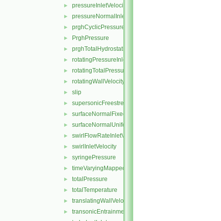
pressureInletVelocity
►
pressureNormalInletOutletVelocity
►
prghCyclicPressure
►
PrghPressure
►
prghTotalHydrostaticPressure
►
rotatingPressureInletOutletVelocity
►
rotatingTotalPressure
►
rotatingWallVelocity
►
slip
►
supersonicFreestream
►
surfaceNormalFixedValue
►
surfaceNormalUniformFixedValue
►
swirlFlowRateInletVelocity
►
swirlInletVelocity
►
syringePressure
►
timeVaryingMappedFixedValue
►
totalPressure
►
totalTemperature
►
translatingWallVelocity
►
transonicEntrainmentPressure
►