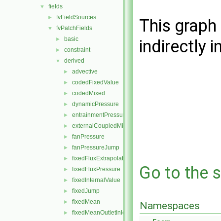
fields
▼
fvFieldSources
►
This graph 
fvPatchFields
▼
basic
►
indirectly i
constraint
►
derived
▼
advective
►
codedFixedValue
►
codedMixed
►
dynamicPressure
►
entrainmentPressure
►
externalCoupledMixed
►
fanPressure
►
fanPressureJump
►
fixedFluxExtrapolatedPressure
►
Go to the s
fixedFluxPressure
►
fixedInternalValue
►
fixedJump
►
fixedMean
►
Namespaces
fixedMeanOutletInlet
►