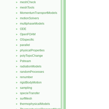
meshCheck
►
meshTools
►
MomentumTransportModels
►
motionSolvers
►
multiphaseModels
►
ODE
►
OpenFOAM
►
OSspecific
►
parallel
►
physicalProperties
►
polyTopoChange
►
Pstream
►
radiationModels
►
randomProcesses
►
renumber
►
rigidBodyMotion
►
sampling
►
specieTransfer
►
surfMesh
►
thermophysicalModels
►