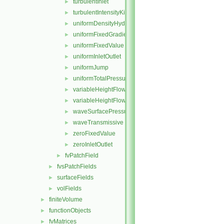
turbulentInlet
►
turbulentIntensityKineticEnergyInlet
►
uniformDensityHydrostaticPressure
►
uniformFixedGradient
►
uniformFixedValue
►
uniformInletOutlet
►
uniformJump
►
uniformTotalPressure
►
variableHeightFlowRate
►
variableHeightFlowRateInletVelocity
►
waveSurfacePressure
►
waveTransmissive
►
zeroFixedValue
►
zeroInletOutlet
►
fvPatchField
►
fvsPatchFields
►
surfaceFields
►
volFields
►
finiteVolume
►
functionObjects
►
fvMatrices
►