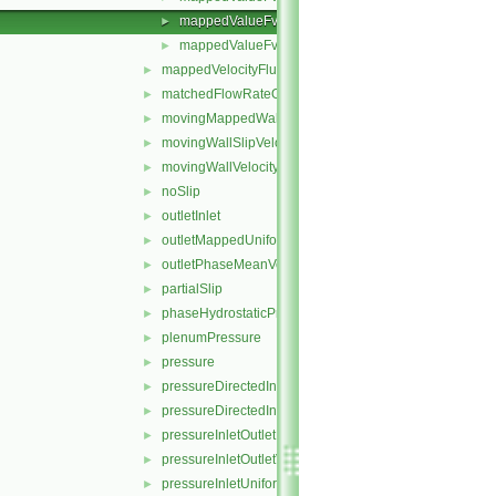
mappedValueFvPatchFields.H
►
mappedValueFvPatchFieldsFwd.H
►
mappedVelocityFlux
►
matchedFlowRateOutletVelocity
►
movingMappedWallVelocity
►
movingWallSlipVelocity
►
movingWallVelocity
►
noSlip
►
outletInlet
►
outletMappedUniformInlet
►
outletPhaseMeanVelocity
►
partialSlip
►
phaseHydrostaticPressure
►
plenumPressure
►
pressure
►
pressureDirectedInletOutletVelocity
►
pressureDirectedInletVelocity
►
pressureInletOutletParSlipVelocity
►
pressureInletOutletVelocity
►
pressureInletUniformVelocity
►