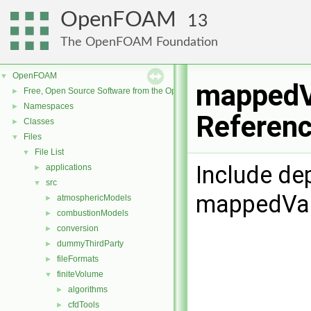
OpenFOAM
13
The OpenFOAM Foundation
OpenFOAM
▼
mappedVa
Free, Open Source Software from the OpenFOAM Foundation
►
Namespaces
►
Referen
Classes
►
Files
▼
File List
▼
Include de
applications
►
src
▼
mappedVal
atmosphericModels
►
combustionModels
►
conversion
►
dummyThirdParty
►
fileFormats
►
finiteVolume
▼
algorithms
►
cfdTools
►