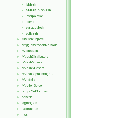
fvMesh
►
fvMeshToFvMesh
►
interpolation
►
solver
►
surfaceMesh
►
volMesh
►
functionObjects
►
fvAgglomerationMethods
►
fvConstraints
►
fvMeshDistributors
►
fvMeshMovers
►
fvMeshStitchers
►
fvMeshTopoChangers
►
fvModels
►
fvMotionSolver
►
fvTopoSetSources
►
generic
►
lagrangian
►
Lagrangian
►
mesh
►