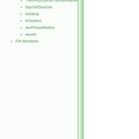
ThermophysicalTransportModels
►
topoSetSources
►
tracking
►
triSurface
►
twoPhaseModels
►
waves
►
File Members
►