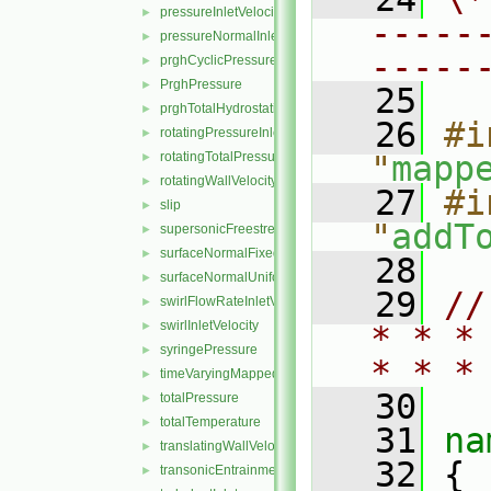
pressureInletVelocity
►
-----
pressureNormalInletOutletVelocity
►
-----
prghCyclicPressure
►
PrghPressure
►
   25
prghTotalHydrostaticPressure
►
   26
#i
rotatingPressureInletOutletVelocity
►
rotatingTotalPressure
"
mapp
►
rotatingWallVelocity
►
   27
#i
slip
►
"
addT
supersonicFreestream
►
surfaceNormalFixedValue
►
   28
surfaceNormalUniformFixedValue
►
   29
//
swirlFlowRateInletVelocity
►
swirlInletVelocity
►
* * *
syringePressure
►
* * *
timeVaryingMappedFixedValue
►
   30
totalPressure
►
totalTemperature
►
   31
na
translatingWallVelocity
►
   32
 {
transonicEntrainmentPressure
►