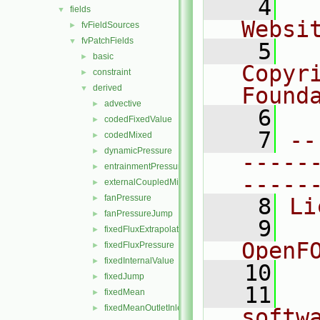
    4
  
fields
▼
Websi
fvFieldSources
►
fvPatchFields
▼
    5
  
basic
►
Copyr
constraint
►
derived
Found
▼
advective
►
    6
  
codedFixedValue
►
    7
--
codedMixed
►
dynamicPressure
►
-----
entrainmentPressure
►
-----
externalCoupledMixed
►
fanPressure
►
    8
Li
fanPressureJump
►
    9
  
fixedFluxExtrapolatedPressure
►
OpenF
fixedFluxPressure
►
fixedInternalValue
►
   10
fixedJump
►
   11
  
fixedMean
►
fixedMeanOutletInlet
►
softw