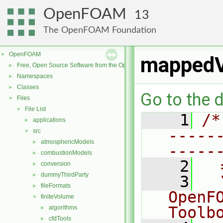
OpenFOAM
13
The OpenFOAM Foundation
OpenFOAM
▼
mappedV
Free, Open Source Software from the OpenFOAM Foundation
►
Namespaces
►
Classes
►
Go to the d
Files
▼
File List
▼
    1
/*
applications
►
-----
src
▼
atmosphericModels
►
-----
combustionModels
►
    2
  
conversion
►
dummyThirdParty
►
    3
  
fileFormats
►
OpenF
finiteVolume
▼
Toolb
algorithms
►
cfdTools
►