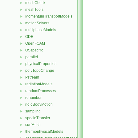
meshCheck
►
meshTools
►
MomentumTransportModels
►
motionSolvers
►
multiphaseModels
►
ODE
►
OpenFOAM
►
OSspecific
►
parallel
►
physicalProperties
►
polyTopoChange
►
Pstream
►
radiationModels
►
randomProcesses
►
renumber
►
rigidBodyMotion
►
sampling
►
specieTransfer
►
surfMesh
►
thermophysicalModels
►