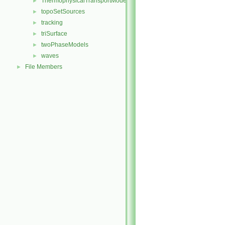
ThermophysicalTransportModels
►
topoSetSources
►
tracking
►
triSurface
►
twoPhaseModels
►
waves
►
File Members
►