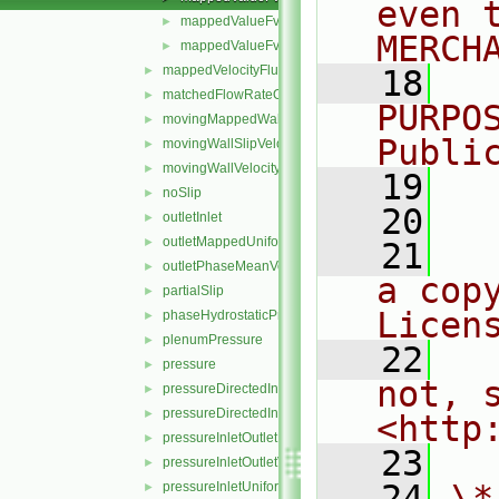
even 
mappedValueFvPatchFields.H
►
MERCH
mappedValueFvPatchFieldsFwd.H
►
mappedVelocityFlux
►
   18
  
matchedFlowRateOutletVelocity
►
PURPO
movingMappedWallVelocity
►
Publi
movingWallSlipVelocity
►
movingWallVelocity
►
   19
  
noSlip
►
   20
outletInlet
►
outletMappedUniformInlet
►
   21
  
outletPhaseMeanVelocity
►
a cop
partialSlip
►
Licen
phaseHydrostaticPressure
►
plenumPressure
►
   22
  
pressure
►
not, s
pressureDirectedInletOutletVelocity
►
pressureDirectedInletVelocity
►
<http
pressureInletOutletParSlipVelocity
►
   23
pressureInletOutletVelocity
►
   24
\*
pressureInletUniformVelocity
►