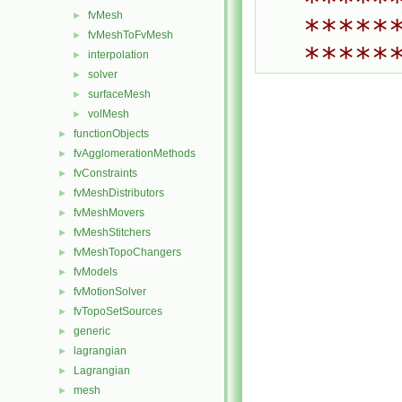
*****
fvMesh
►
*****
fvMeshToFvMesh
►
*****
interpolation
►
solver
►
surfaceMesh
►
volMesh
►
functionObjects
►
fvAgglomerationMethods
►
fvConstraints
►
fvMeshDistributors
►
fvMeshMovers
►
fvMeshStitchers
►
fvMeshTopoChangers
►
fvModels
►
fvMotionSolver
►
fvTopoSetSources
►
generic
►
lagrangian
►
Lagrangian
►
mesh
►