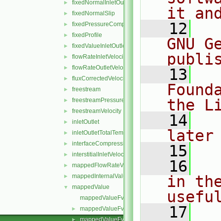
fixedNormalInletOutletVelocity
►
it an
fixedNormalSlip
►
   12
  
fixedPressureCompressibleDensity
►
fixedProfile
►
GNU G
fixedValueInletOutlet
►
publi
flowRateInletVelocity
►
flowRateOutletVelocity
►
   13
  
fluxCorrectedVelocity
►
Found
freestream
►
the L
freestreamPressure
►
freestreamVelocity
►
   14
  
inletOutlet
►
later
inletOutletTotalTemperature
►
interfaceCompression
►
   15
interstitialInletVelocity
►
   16
  
mappedFlowRateVelocity
►
mappedInternalValue
in the
►
mappedValue
▼
usefu
mappedValueFvPatchField.C
   17
  
mappedValueFvPatchField.H
►
mappedValueFvPatchFields.C
►