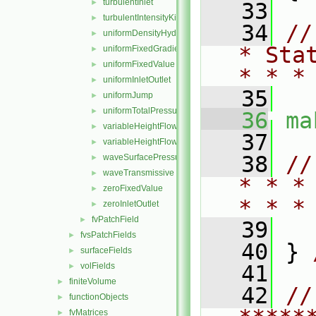
turbulentInlet
►
   33
turbulentIntensityKineticEnergyInlet
►
   34
//
uniformDensityHydrostaticPressure
►
* Sta
uniformFixedGradient
►
uniformFixedValue
►
* * *
uniformInletOutlet
►
   35
uniformJump
►
uniformTotalPressure
►
   36
ma
variableHeightFlowRate
►
   37
variableHeightFlowRateInletVelocity
►
   38
//
waveSurfacePressure
►
waveTransmissive
►
* * *
zeroFixedValue
►
* * *
zeroInletOutlet
►
fvPatchField
►
   39
fvsPatchFields
►
   40
 } 
surfaceFields
►
volFields
   41
►
finiteVolume
►
   42
// 
functionObjects
►
fvMatrices
►