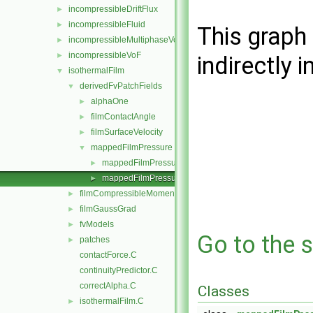
incompressibleDriftFlux
►
incompressibleFluid
►
This graph 
incompressibleMultiphaseVoF
►
incompressibleVoF
►
indirectly i
isothermalFilm
▼
derivedFvPatchFields
▼
alphaOne
►
filmContactAngle
►
filmSurfaceVelocity
►
mappedFilmPressure
▼
mappedFilmPressureFvPatchScalarField.C
►
mappedFilmPressureFvPatchScalarField.H
►
filmCompressibleMomentumTransportModels
►
filmGaussGrad
►
fvModels
►
Go to the s
patches
►
contactForce.C
continuityPredictor.C
correctAlpha.C
Classes
isothermalFilm.C
►