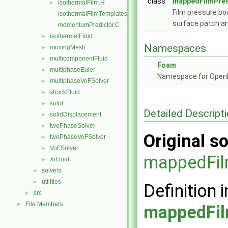
class
mappedFilmPres
isothermalFilm.H
►
Film pressure bo
isothermalFilmTemplates.C
surface patch and
momentumPredictor.C
isothermalFluid
►
Namespaces
movingMesh
►
multicomponentFluid
►
Foam
multiphaseEuler
►
Namespace for Ope
multiphaseVoFSolver
►
shockFluid
►
solid
►
Detailed Descript
solidDisplacement
►
twoPhaseSolver
►
Original so
twoPhaseVoFSolver
►
VoFSolver
►
mappedFil
XiFluid
►
solvers
►
utilities
►
Definition i
src
►
File Members
►
mappedFil