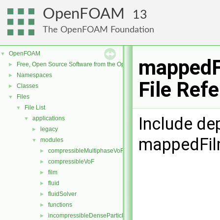
OpenFOAM
13
The OpenFOAM Foundation
OpenFOAM
▼
mappedF
Free, Open Source Software from the OpenFOAM Foundation
►
Namespaces
►
File Ref
Classes
►
Files
▼
File List
▼
Include de
applications
▼
legacy
►
mappedFil
modules
▼
compressibleMultiphaseVoF
►
compressibleVoF
►
film
►
fluid
►
fluidSolver
►
functions
►
incompressibleDenseParticleFluid
►