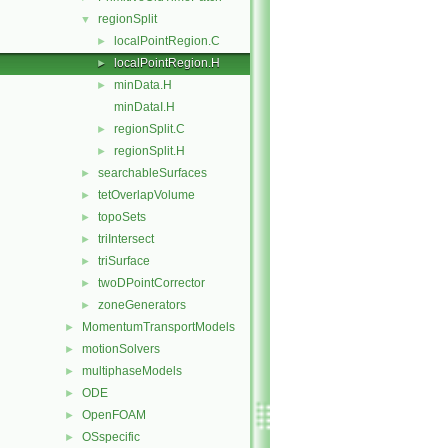
regionSplit
▼
localPointRegion.C
►
localPointRegion.H
►
minData.H
►
minDataI.H
regionSplit.C
►
regionSplit.H
►
searchableSurfaces
►
tetOverlapVolume
►
topoSets
►
triIntersect
►
triSurface
►
twoDPointCorrector
►
zoneGenerators
►
MomentumTransportModels
►
motionSolvers
►
multiphaseModels
►
ODE
►
OpenFOAM
►
OSspecific
►