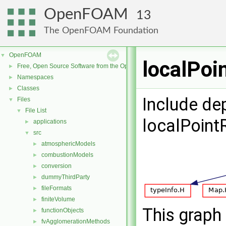
OpenFOAM
13
The OpenFOAM Foundation
OpenFOAM
▼
localPoi
Free, Open Source Software from the OpenFOAM Foundation
►
Namespaces
►
Classes
►
Include de
Files
▼
File List
▼
localPoint
applications
►
src
▼
atmosphericModels
►
combustionModels
►
conversion
►
dummyThirdParty
►
fileFormats
►
finiteVolume
►
This graph 
functionObjects
►
fvAgglomerationMethods
►