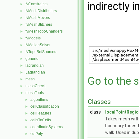
indirectly i
fvConstraints
►
fvMeshDistributors
►
fvMeshMovers
►
fvMeshStitchers
►
fvMeshTopoChangers
►
fvModels
►
fvMotionSolver
►
fvTopoSetSources
►
generic
►
lagrangian
►
Lagrangian
►
Go to the s
mesh
►
meshCheck
►
meshTools
▼
algorithms
►
Classes
cellClassification
►
class
localPointRegio
cellFeatures
►
Takes mesh with 
cellsToCells
►
boundary faces th
coordinateSystems
►
walk. Used in dupl
cutPoly
►