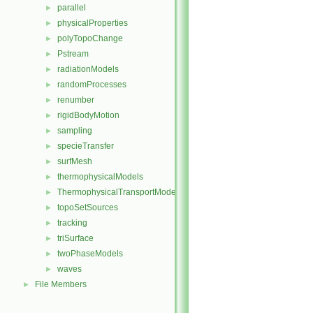
parallel
►
physicalProperties
►
polyTopoChange
►
Pstream
►
radiationModels
►
randomProcesses
►
renumber
►
rigidBodyMotion
►
sampling
►
specieTransfer
►
surfMesh
►
thermophysicalModels
►
ThermophysicalTransportModels
►
topoSetSources
►
tracking
►
triSurface
►
twoPhaseModels
►
waves
►
File Members
►