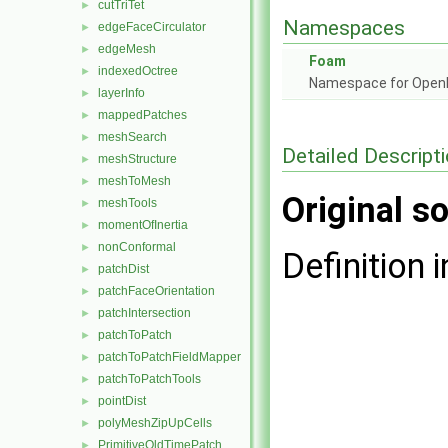
cutTriTet
►
Namespaces
edgeFaceCirculator
►
edgeMesh
►
Foam
indexedOctree
►
Namespace for Ope
layerInfo
►
mappedPatches
►
meshSearch
►
Detailed Descript
meshStructure
►
meshToMesh
►
Original so
meshTools
►
momentOfInertia
►
nonConformal
►
Definition i
patchDist
►
patchFaceOrientation
►
patchIntersection
►
patchToPatch
►
patchToPatchFieldMapper
►
patchToPatchTools
►
pointDist
►
polyMeshZipUpCells
►
PrimitiveOldTimePatch
►