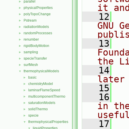
parallel
►
it an
physicalProperties
►
   12
  
polyTopoChange
►
Pstream
►
GNU G
radiationModels
►
publi
randomProcesses
►
renumber
►
   13
  
rigidBodyMotion
►
Found
sampling
►
the L
specieTransfer
►
surfMesh
►
   14
  
thermophysicalModels
▼
later
basic
►
chemistryModel
►
   15
laminarFlameSpeed
►
   16
  
multicomponentThermo
►
saturationModels
in the
►
solidThermo
►
usefu
specie
►
   17
  
thermophysicalProperties
▼
liquidProperties
▼