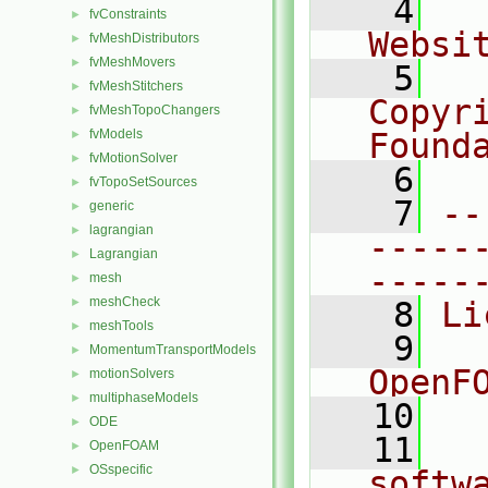
    4
  
fvConstraints
►
Websi
fvMeshDistributors
►
fvMeshMovers
►
    5
  
fvMeshStitchers
►
Copyr
fvMeshTopoChangers
►
fvModels
Found
►
fvMotionSolver
►
    6
  
fvTopoSetSources
►
    7
--
generic
►
lagrangian
►
-----
Lagrangian
►
-----
mesh
►
meshCheck
►
    8
Li
meshTools
►
    9
  
MomentumTransportModels
►
OpenF
motionSolvers
►
multiphaseModels
►
   10
ODE
►
   11
  
OpenFOAM
►
OSspecific
►
softw