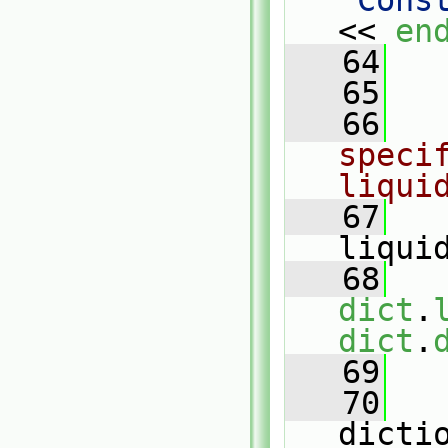
"Cons
<< 
en
   64
   
   65
   66
speci
liqui
   67
liqui
   68
dict
.
dict
.
   69
   70
dicti