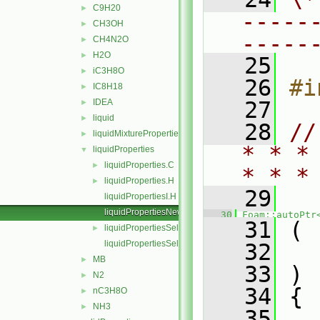
C9H20
►
-----
CH3OH
►
-----
CH4N2O
►
H2O
►
   25
iC3H8O
►
   26
#i
IC8H18
►
IDEA
   27
►
liquid
►
   28
//
liquidMixtureProperties
►
* * *
liquidProperties
▼
liquidProperties.C
►
* * *
liquidProperties.H
►
   29
liquidPropertiesI.H
liquidPropertiesNew.C
   30
Foam::autoPtr
   31
 (
liquidPropertiesSelector.H
►
liquidPropertiesSelectorI.H
   32
MB
►
   33
 )
N2
►
   34
 {
nC3H8O
►
NH3
►
   35