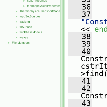
solidProperties
►
   36
   
thermophysicalProperties
►
ThermophysicalTransportModels
►
   37
topoSetSources
►
"Cons
tracking
►
<< 
en
triSurface
►
twoPhaseModels
►
   38
   
waves
►
   39
File Members
►
   40
Constr
cstrI
>find
   41
   42
Const
   43
   