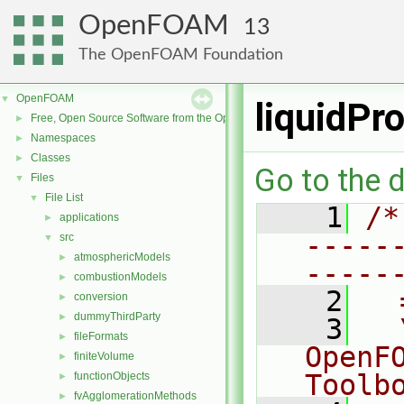
OpenFOAM
13
The OpenFOAM Foundation
OpenFOAM
▼
liquidPr
Free, Open Source Software from the OpenFOAM Foundation
►
Namespaces
►
Classes
►
Go to the d
Files
▼
File List
▼
    1
/*
applications
►
-----
src
▼
atmosphericModels
►
-----
combustionModels
►
    2
  
conversion
►
dummyThirdParty
►
    3
  
fileFormats
►
OpenF
finiteVolume
►
Toolb
functionObjects
►
fvAgglomerationMethods
►