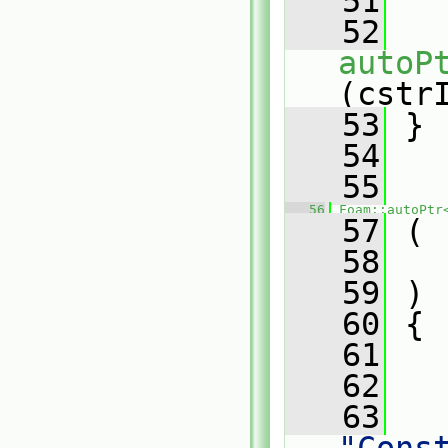
   51
   52
autoP
(cstr
   53
 }
   54
   55
   56
Foam::autoPtr
   57
 (
   58
   59
 )
   60
 {
   61
   62
   
   63