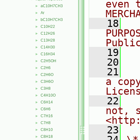
even 
aC10H7CH3
►
MERCH
Ar
►
bC10H7CH3
►
   18
  
C10H22
►
PURPO
C12H26
►
Publi
C13H28
►
C14H30
►
   19
  
C16H34
►
   20
C2H5OH
►
C2H6
►
   21
  
C2H6O
►
a cop
C3H6O
►
Licen
C3H8
►
C4H10O
►
   22
  
C6H14
►
not, s
C6H6
►
C7H16
►
<http
C7H8
►
   23
C8H10
►
   24
\*
C8H18
►