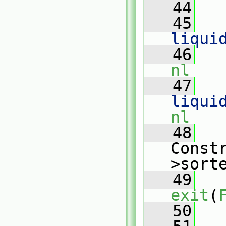
   44
   45
   
liqui
   46
   
nl
   47
   
liqui
nl
   48
   
Const
>sort
   49
exit
(
   50
   