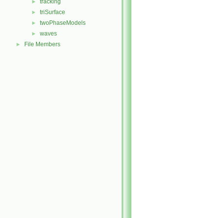
tracking
►
triSurface
►
twoPhaseModels
►
waves
►
File Members
►