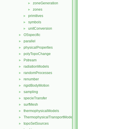
zoneGeneration
►
zones
►
primitives
►
symbols
►
unitConversion
►
OSspecific
►
parallel
►
physicalProperties
►
polyTopoChange
►
Pstream
►
radiationModels
►
randomProcesses
►
renumber
►
rigidBodyMotion
►
sampling
►
specieTransfer
►
surfMesh
►
thermophysicalModels
►
ThermophysicalTransportModels
►
topoSetSources
►