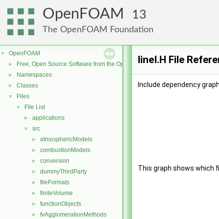
OpenFOAM
13
The OpenFOAM Foundation
OpenFOAM
▼
lineI.H File Refer
Free, Open Source Software from the OpenFOAM Foundation
►
Namespaces
►
Include dependency graph f
Classes
►
Files
▼
File List
▼
applications
►
src
▼
atmosphericModels
►
combustionModels
►
conversion
►
This graph shows which file
dummyThirdParty
►
fileFormats
►
finiteVolume
►
functionObjects
►
fvAgglomerationMethods
►