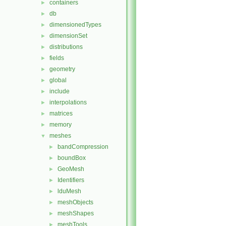
containers
►
db
►
dimensionedTypes
►
dimensionSet
►
distributions
►
fields
►
geometry
►
global
►
include
►
interpolations
►
matrices
►
memory
►
meshes
▼
bandCompression
►
boundBox
►
GeoMesh
►
Identifiers
►
lduMesh
►
meshObjects
►
meshShapes
►
meshTools
►