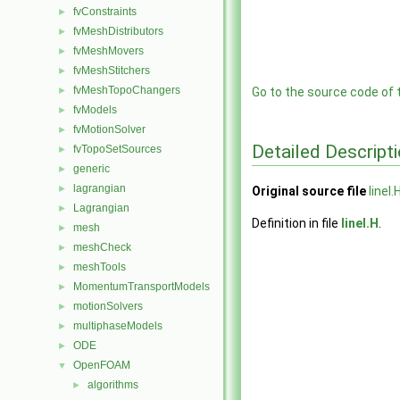
fvConstraints
►
fvMeshDistributors
►
fvMeshMovers
►
fvMeshStitchers
►
fvMeshTopoChangers
►
Go to the source code of th
fvModels
►
fvMotionSolver
►
Detailed Descript
fvTopoSetSources
►
generic
►
lagrangian
►
Original source file
lineI.
Lagrangian
►
Definition in file
lineI.H
.
mesh
►
meshCheck
►
meshTools
►
MomentumTransportModels
►
motionSolvers
►
multiphaseModels
►
ODE
►
OpenFOAM
▼
algorithms
►