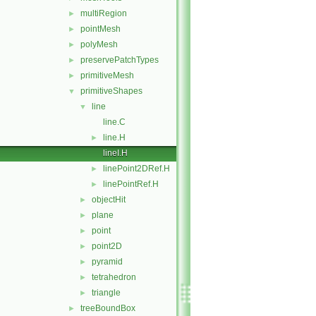
multiRegion
►
pointMesh
►
polyMesh
►
preservePatchTypes
►
primitiveMesh
►
primitiveShapes
▼
line
▼
line.C
line.H
►
lineI.H
linePoint2DRef.H
►
linePointRef.H
►
objectHit
►
plane
►
point
►
point2D
►
pyramid
►
tetrahedron
►
triangle
►
treeBoundBox
►