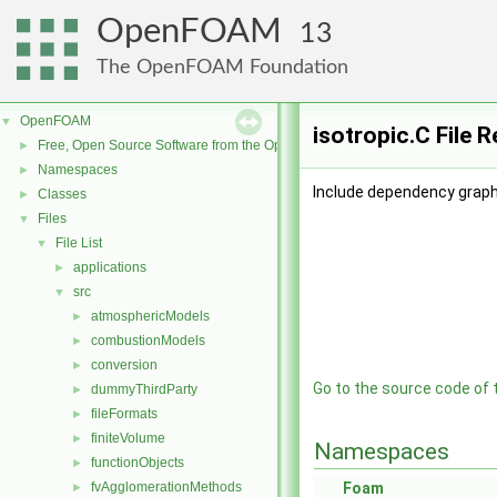
OpenFOAM
13
The OpenFOAM Foundation
OpenFOAM
▼
isotropic.C File 
Free, Open Source Software from the OpenFOAM Foundation
►
Namespaces
►
Include dependency graph 
Classes
►
Files
▼
File List
▼
applications
►
src
▼
atmosphericModels
►
combustionModels
►
conversion
►
Go to the source code of th
dummyThirdParty
►
fileFormats
►
finiteVolume
►
Namespaces
functionObjects
►
fvAgglomerationMethods
Foam
►