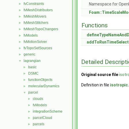
fvConstraints
Namespace for Ope
►
fvMeshDistributors
►
Foam::TimeScaleMo
fvMeshMovers
►
fvMeshStitchers
►
Functions
fvMeshTopoChangers
►
defineTypeNameAnd
fvModels
►
fvMotionSolver
addToRunTimeSelect
►
fvTopoSetSources
►
generic
►
Detailed Descript
lagrangian
▼
basic
►
DSMC
►
Original source file
isotr
functionObjects
►
Definition in file
isotropic
molecularDynamics
►
parcel
▼
clouds
►
fvModels
►
integrationScheme
►
parcelCloud
►
parcels
►