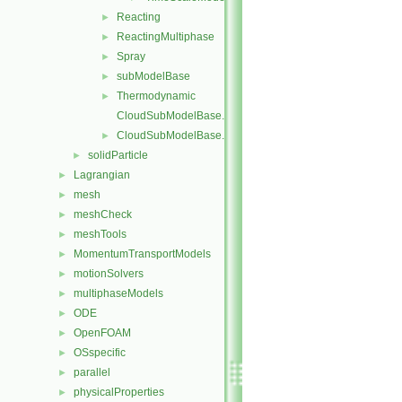
Reacting
►
ReactingMultiphase
►
Spray
►
subModelBase
►
Thermodynamic
►
CloudSubModelBase.C
CloudSubModelBase.H
►
solidParticle
►
Lagrangian
►
mesh
►
meshCheck
►
meshTools
►
MomentumTransportModels
►
motionSolvers
►
multiphaseModels
►
ODE
►
OpenFOAM
►
OSspecific
►
parallel
►
physicalProperties
►