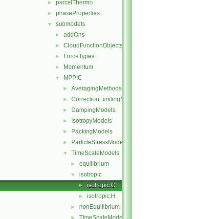
parcelThermo
►
phaseProperties
►
submodels
▼
addOns
►
CloudFunctionObjects
►
ForceTypes
►
Momentum
►
MPPIC
▼
AveragingMethods
►
CorrectionLimitingMethods
►
DampingModels
►
IsotropyModels
►
PackingModels
►
ParticleStressModels
►
TimeScaleModels
▼
equilibrium
►
isotropic
▼
isotropic.C
►
isotropic.H
►
nonEquilibrium
►
TimeScaleModel
►