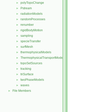
polyTopoChange
►
Pstream
►
radiationModels
►
randomProcesses
►
renumber
►
rigidBodyMotion
►
sampling
►
specieTransfer
►
surfMesh
►
thermophysicalModels
►
ThermophysicalTransportModels
►
topoSetSources
►
tracking
►
triSurface
►
twoPhaseModels
►
waves
►
File Members
►