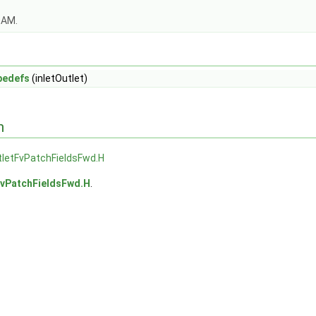
OAM.
pedefs
(inletOutlet)
n
tletFvPatchFieldsFwd.H
FvPatchFieldsFwd.H
.