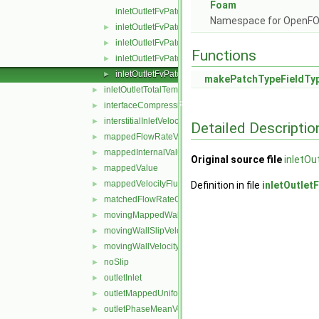
Foam
inletOutletFvPatchField.C
Namespace for OpenF
inletOutletFvPatchField.H
►
inletOutletFvPatchFields.C
►
Functions
inletOutletFvPatchFields.H
►
inletOutletFvPatchFieldsFwd.H
►
makePatchTypeFieldTy
inletOutletTotalTemperature
►
interfaceCompression
►
interstitialInletVelocity
►
Detailed Descriptio
mappedFlowRateVelocity
►
mappedInternalValue
►
Original source file
inletOu
mappedValue
►
mappedVelocityFlux
►
Definition in file
inletOutlet
matchedFlowRateOutletVelocity
►
movingMappedWallVelocity
►
movingWallSlipVelocity
►
movingWallVelocity
►
noSlip
►
outletInlet
►
outletMappedUniformInlet
►
outletPhaseMeanVelocity
►