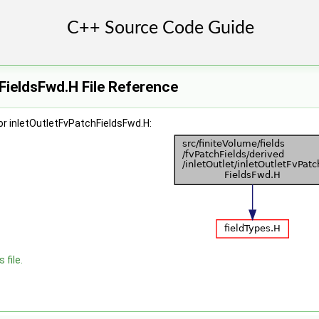
FieldsFwd.H File Reference
r inletOutletFvPatchFieldsFwd.H:
 file.