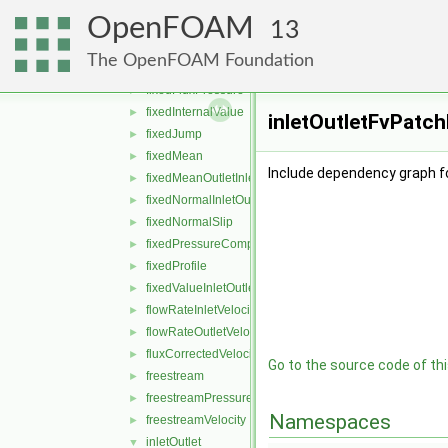
externalCoupledMixed
►
OpenFOAM
fanPressure
►
13
fanPressureJump
►
The OpenFOAM Foundation
fixedFluxExtrapolatedPressure
►
fixedFluxPressure
►
fixedInternalValue
►
inletOutletFvPatch
fixedJump
►
fixedMean
►
Include dependency graph fo
fixedMeanOutletInlet
►
fixedNormalInletOutletVelocity
►
fixedNormalSlip
►
fixedPressureCompressibleDensity
►
fixedProfile
►
fixedValueInletOutlet
►
flowRateInletVelocity
►
flowRateOutletVelocity
►
fluxCorrectedVelocity
►
Go to the source code of this
freestream
►
freestreamPressure
►
Namespaces
freestreamVelocity
►
inletOutlet
▼