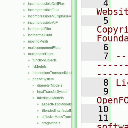
    4
  
incompressibleDriftFlux
►
Websi
incompressibleFluid
►
incompressibleMultiphaseVoF
►
    5
  
incompressibleVoF
►
Copyr
isothermalFilm
►
isothermalFluid
Found
►
movingMesh
►
    6
  
multicomponentFluid
►
    7
--
multiphaseEuler
▼
functionObjects
►
-----
fvModels
►
-----
momentumTransportModels
►
phaseSystem
▼
    8
Li
diameterModels
►
    9
  
heatTransferSystem
►
OpenF
interfacialModels
▼
aspectRatioModels
►
   10
BlendedInterfacialModel
►
   11
  
diffusiveMassTransferModels
►
dragModels
►
softw