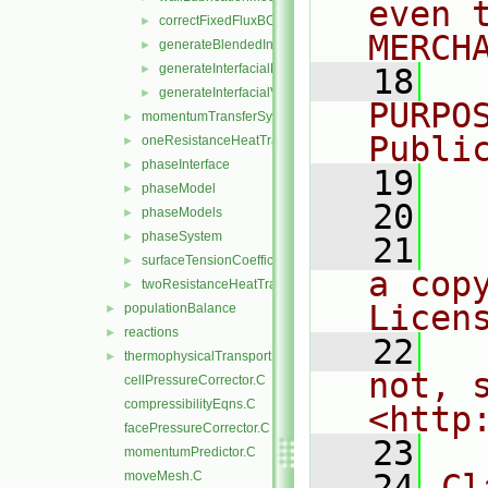
even 
correctFixedFluxBCs.H
►
MERCH
generateBlendedInterfacialModels.H
►
generateInterfacialModels.H
►
   18
  
generateInterfacialValues.H
►
PURPO
momentumTransferSystem
►
Publi
oneResistanceHeatTransfer
►
phaseInterface
►
   19
  
phaseModel
►
   20
phaseModels
►
phaseSystem
►
   21
  
surfaceTensionCoefficientModels
►
a cop
twoResistanceHeatTransfer
►
Licen
populationBalance
►
reactions
►
   22
  
thermophysicalTransportModels
►
not, s
cellPressureCorrector.C
compressibilityEqns.C
<http
facePressureCorrector.C
   23
momentumPredictor.C
   24
Cl
moveMesh.C