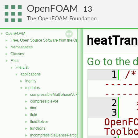
OpenFOAM
13
The OpenFOAM Foundation
OpenFOAM
▼
heatTra
Free, Open Source Software from the OpenFOAM Foundation
►
Namespaces
►
Classes
►
Go to the d
Files
▼
File List
▼
    1
/*
applications
▼
-----
legacy
►
modules
▼
-----
compressibleMultiphaseVoF
►
    2
  
compressibleVoF
►
film
►
    3
  
fluid
►
OpenF
fluidSolver
►
Toolb
functions
►
incompressibleDenseParticleFluid
►