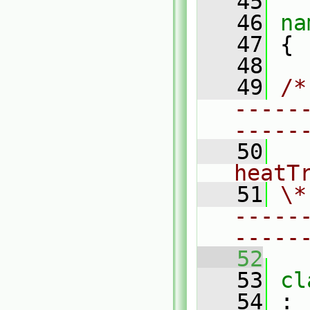
   45
   46
na
   47
 {
   48
   49
/*
-----
-----
   50
  
heatT
   51
\*
-----
-----
   52
   53
cl
   54
 :