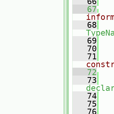
   66
   67
infor
   68
TypeN
   69
   70
   71
const
   72
   73
decla
   74
   
   75
   76