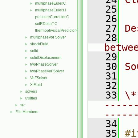
multiphaseEuler.C
►
   25
  
multiphaseEuler.H
►
   26
pressureCorrector.C
setRDeltaT.C
   27
De
thermophysicalPredictor.C
   28
  
multiphaseVoFSolver
►
shockFluid
betwe
►
solid
►
   29
solidDisplacement
►
   30
So
twoPhaseSolver
►
twoPhaseVoFSolver
►
   31
  
VoFSolver
►
   32
XiFluid
►
solvers
►
   33
\*
utilities
►
-----
src
►
-----
File Members
►
   34
   35
#i