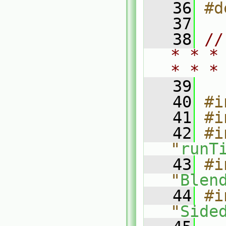
   36
#d
   37
   38
//
* * *
* * *
   39
   40
#i
   41
#i
   42
#i
"
runT
   43
#i
"
Blen
   44
#i
"
Side