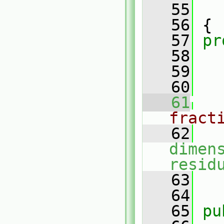
   55
   56
 {
   57
pr
   58
   59
   60
   61
fract
   62
dimen
resid
   63
   64
   65
pu