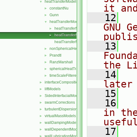
heatTransferModels
▼
it an
constantNu
►
   12
  
Gunn
►
heatTransferModel
▼
GNU G
heatTransferModel.C
►
publi
heatTransferModel.H
►
heatTransferModelNew.C
   13
  
nonSphericalHeatTransfer
►
Found
Prandtl
►
the L
RanzMarshall
►
sphericalHeatTransfer
►
   14
  
timeScaleFilteredHeatTransfer
►
later
interfaceCompositionModels
►
liftModels
►
   15
SidedInterfacialModel
►
   16
  
swarmCorrections
►
turbulentDispersionModels
in the
►
virtualMassModels
►
usefu
wallDampingModels
►
   17
  
wallDependentModel
►
wallLubricationModels
►