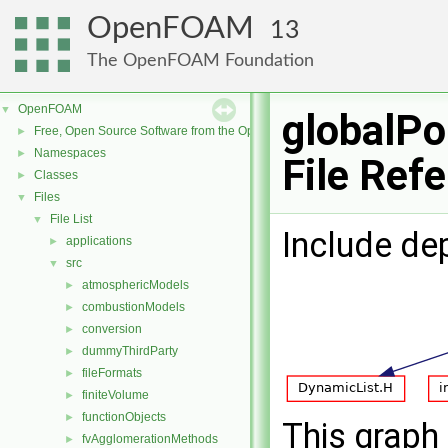
OpenFOAM
13
The OpenFOAM Foundation
OpenFOAM
▼
globalPo
Free, Open Source Software from the OpenFOAM Foundation
►
Namespaces
►
File Ref
Classes
►
Files
▼
File List
▼
Include de
applications
►
src
▼
atmosphericModels
►
combustionModels
►
conversion
►
dummyThirdParty
►
fileFormats
►
finiteVolume
►
functionObjects
►
This graph 
fvAgglomerationMethods
►