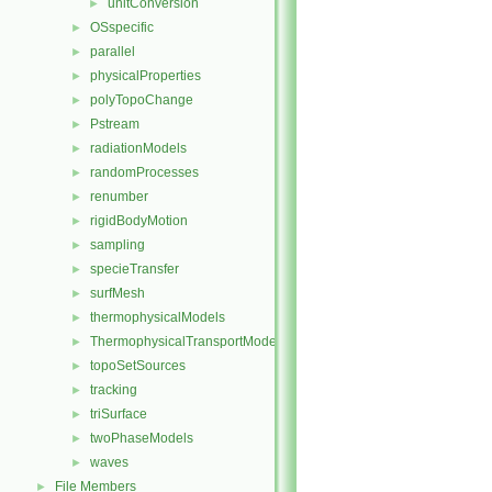
unitConversion
►
OSspecific
►
parallel
►
physicalProperties
►
polyTopoChange
►
Pstream
►
radiationModels
►
randomProcesses
►
renumber
►
rigidBodyMotion
►
sampling
►
specieTransfer
►
surfMesh
►
thermophysicalModels
►
ThermophysicalTransportModels
►
topoSetSources
►
tracking
►
triSurface
►
twoPhaseModels
►
waves
►
File Members
►