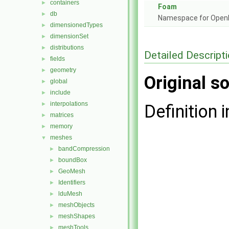
containers
►
Foam
db
►
Namespace for Ope
dimensionedTypes
►
dimensionSet
►
distributions
►
Detailed Descript
fields
►
geometry
►
Original so
global
►
include
►
interpolations
►
Definition i
matrices
►
memory
►
meshes
▼
bandCompression
►
boundBox
►
GeoMesh
►
Identifiers
►
lduMesh
►
meshObjects
►
meshShapes
►
meshTools
►