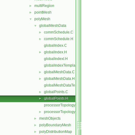
multiRegion
►
pointMesh
►
polyMesh
▼
globalMeshData
▼
commSchedule.C
►
commSchedule.H
►
globalIndex.C
globalIndex.H
►
globalIndexI.H
globalIndexTemplates.C
globalMeshData.C
►
globalMeshData.H
►
globalMeshDataTemplates.C
globalPoints.C
►
globalPoints.H
►
processorTopology.C
processorTopology.H
►
meshObjects
►
polyBoundaryMesh
►
polyDistributionMap
►