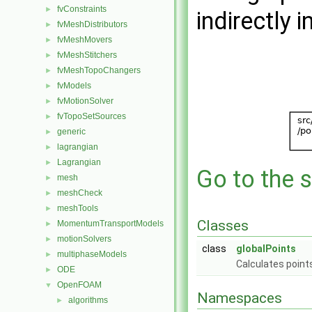
fvConstraints
►
indirectly i
fvMeshDistributors
►
fvMeshMovers
►
fvMeshStitchers
►
fvMeshTopoChangers
►
fvModels
►
fvMotionSolver
►
fvTopoSetSources
►
generic
►
lagrangian
►
Lagrangian
►
Go to the s
mesh
►
meshCheck
►
meshTools
►
Classes
MomentumTransportModels
►
motionSolvers
►
class
globalPoints
multiphaseModels
►
Calculates point
ODE
►
OpenFOAM
▼
Namespaces
algorithms
►