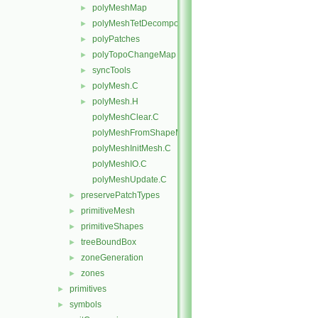
polyMeshMap
►
polyMeshTetDecomposition
►
polyPatches
►
polyTopoChangeMap
►
syncTools
►
polyMesh.C
►
polyMesh.H
►
polyMeshClear.C
polyMeshFromShapeMesh.C
polyMeshInitMesh.C
polyMeshIO.C
polyMeshUpdate.C
preservePatchTypes
►
primitiveMesh
►
primitiveShapes
►
treeBoundBox
►
zoneGeneration
►
zones
►
primitives
►
symbols
►