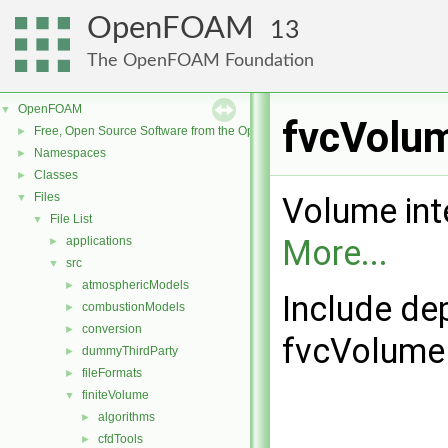
OpenFOAM
13
The OpenFOAM Foundation
OpenFOAM
▼
fvcVolum
Free, Open Source Software from the OpenFOAM Foundation
►
Namespaces
►
Classes
►
Files
▼
Volume inte
File List
▼
More...
applications
►
src
▼
atmosphericModels
►
Include de
combustionModels
►
conversion
►
fvcVolumeI
dummyThirdParty
►
fileFormats
►
finiteVolume
▼
algorithms
►
cfdTools
►