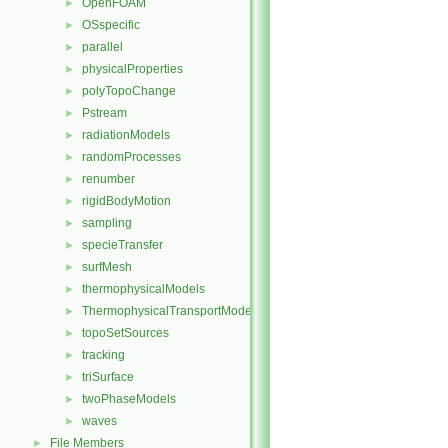
OpenFOAM
►
OSspecific
►
parallel
►
physicalProperties
►
polyTopoChange
►
Pstream
►
radiationModels
►
randomProcesses
►
renumber
►
rigidBodyMotion
►
sampling
►
specieTransfer
►
surfMesh
►
thermophysicalModels
►
ThermophysicalTransportModels
►
topoSetSources
►
tracking
►
triSurface
►
twoPhaseModels
►
waves
►
File Members
►