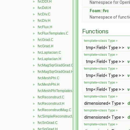
fvcDDt.H
►
Namespace for Ope
fvcDdt.H
►
Foam::fvc
fvcDiv.C
►
Namespace of function
fvcDiv.H
►
fvcFlux.H
►
Functions
fvcFluxTemplates.C
►
fvcGrad.C
►
template<class Type >
fvcGrad.H
►
tmp< Field< Type > >
v
fvcLaplacian.C
►
template<class Type >
fvcLaplacian.H
►
tmp< Field< Type > >
v
fvcMagSqrGradGrad.C
►
template<class Type >
fvcMagSqrGradGrad.H
►
tmp< Field< Type > >
v
fvcMeshPhi.C
template<class Type >
fvcMeshPhi.H
►
tmp< Field< Type > >
v
fvcMeshPhiTemplates.C
template<class Type >
fvcReconstruct.C
►
dimensioned< Type >
d
fvcReconstruct.H
►
fvcReconstructMag.C
►
template<class Type >
fvcSimpleReconstruct.C
►
dimensioned< Type >
d
fvcSnGrad.C
►
template<class Type >
fvcSnGrad.H
►