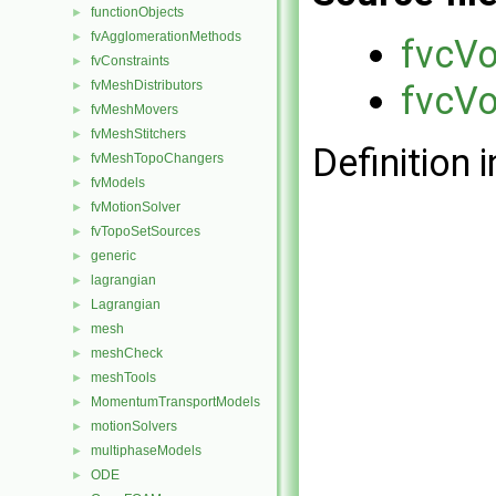
functionObjects
►
fvAgglomerationMethods
►
fvcVo
fvConstraints
►
fvMeshDistributors
►
fvcVo
fvMeshMovers
►
fvMeshStitchers
►
Definition i
fvMeshTopoChangers
►
fvModels
►
fvMotionSolver
►
fvTopoSetSources
►
generic
►
lagrangian
►
Lagrangian
►
mesh
►
meshCheck
►
meshTools
►
MomentumTransportModels
►
motionSolvers
►
multiphaseModels
►
ODE
►