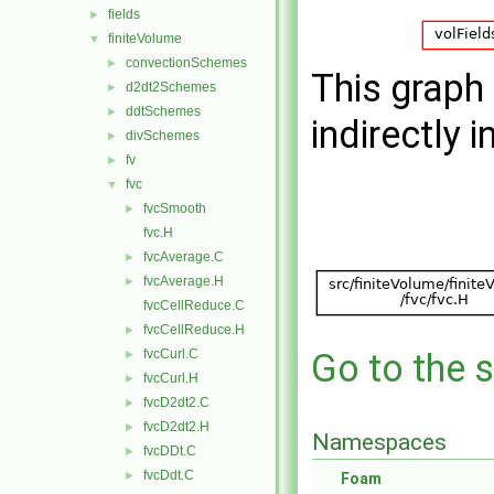
fields
►
finiteVolume
▼
convectionSchemes
►
This graph 
d2dt2Schemes
►
ddtSchemes
►
indirectly i
divSchemes
►
fv
►
fvc
▼
fvcSmooth
►
fvc.H
fvcAverage.C
►
fvcAverage.H
►
fvcCellReduce.C
fvcCellReduce.H
►
fvcCurl.C
Go to the s
►
fvcCurl.H
►
fvcD2dt2.C
►
fvcD2dt2.H
►
Namespaces
fvcDDt.C
►
fvcDdt.C
►
Foam