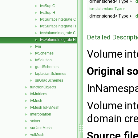
dimensioned< Type >
d
fvcSup.C
►
template<class Type >
fvcSup.H
►
dimensioned< Type >
d
fvcSurfaceIntegrate.C
►
fvcSurfaceIntegrate.H
►
fvcVolumeIntegrate.C
►
Detailed Descript
fvcVolumeIntegrate.H
►
fvm
►
Volume inte
fvSchemes
►
fvSolution
►
gradSchemes
►
Original so
laplacianSchemes
►
snGradSchemes
►
InNamesp
functionObjects
►
fvMatrices
►
fvMesh
►
Volume int
fvMeshToFvMesh
►
interpolation
►
domain cre
solver
►
surfaceMesh
►
Source fil
volMesh
►