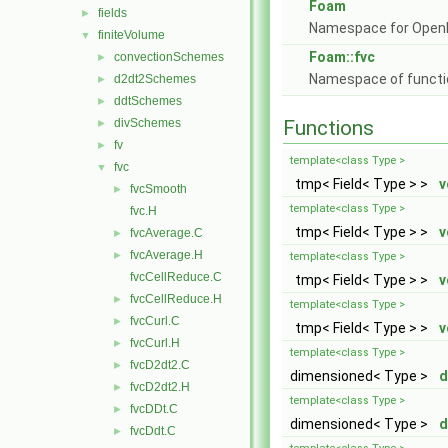
Foam
fields
►
Namespace for Ope
finiteVolume
▼
Foam::fvc
convectionSchemes
►
Namespace of function
d2dt2Schemes
►
ddtSchemes
►
divSchemes
Functions
►
fv
►
template<class Type >
fvc
▼
tmp< Field< Type > >
v
fvcSmooth
►
template<class Type >
fvc.H
tmp< Field< Type > >
v
fvcAverage.C
►
fvcAverage.H
►
template<class Type >
fvcCellReduce.C
tmp< Field< Type > >
v
fvcCellReduce.H
►
template<class Type >
fvcCurl.C
►
tmp< Field< Type > >
v
fvcCurl.H
►
template<class Type >
fvcD2dt2.C
►
dimensioned< Type >
d
fvcD2dt2.H
►
template<class Type >
fvcDDt.C
►
dimensioned< Type >
d
fvcDdt.C
►