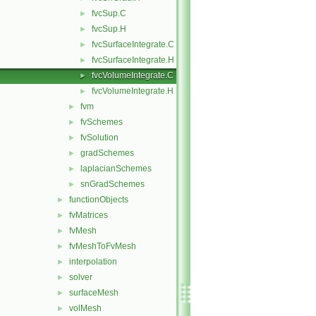
fvcSup.C
►
fvcSup.H
►
fvcSurfaceIntegrate.C
►
fvcSurfaceIntegrate.H
►
fvcVolumeIntegrate.C
►
fvcVolumeIntegrate.H
►
fvm
►
fvSchemes
►
fvSolution
►
gradSchemes
►
laplacianSchemes
►
snGradSchemes
►
functionObjects
►
fvMatrices
►
fvMesh
►
fvMeshToFvMesh
►
interpolation
►
solver
►
surfaceMesh
►
volMesh
►