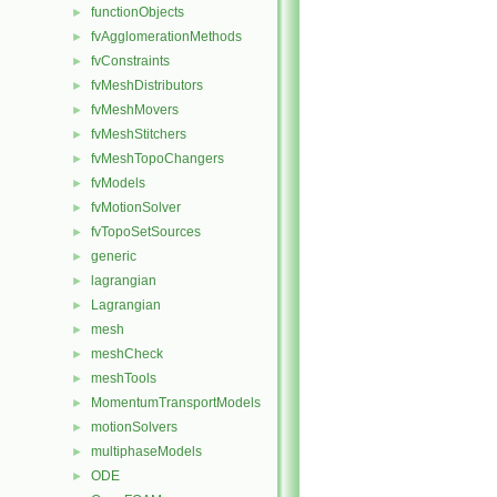
functionObjects
►
fvAgglomerationMethods
►
fvConstraints
►
fvMeshDistributors
►
fvMeshMovers
►
fvMeshStitchers
►
fvMeshTopoChangers
►
fvModels
►
fvMotionSolver
►
fvTopoSetSources
►
generic
►
lagrangian
►
Lagrangian
►
mesh
►
meshCheck
►
meshTools
►
MomentumTransportModels
►
motionSolvers
►
multiphaseModels
►
ODE
►