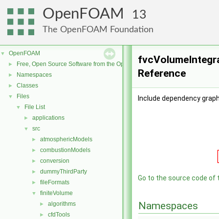
OpenFOAM
13
The OpenFOAM Foundation
OpenFOAM
▼
fvcVolumeIntegra
Free, Open Source Software from the OpenFOAM Foundation
►
Reference
Namespaces
►
Classes
►
Files
▼
Include dependency graph
File List
▼
applications
►
src
▼
atmosphericModels
►
combustionModels
►
conversion
►
dummyThirdParty
►
Go to the source code of th
fileFormats
►
finiteVolume
▼
Namespaces
algorithms
►
cfdTools
►