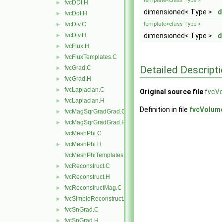
template<class Type >
fvcDDt.H
►
dimensioned< Type >
d
fvcDdt.H
►
fvcDiv.C
template<class Type >
►
fvcDiv.H
dimensioned< Type >
d
►
fvcFlux.H
►
fvcFluxTemplates.C
►
Detailed Descript
fvcGrad.C
►
fvcGrad.H
►
fvcLaplacian.C
►
Original source file
fvcV
fvcLaplacian.H
►
Definition in file
fvcVolum
fvcMagSqrGradGrad.C
►
fvcMagSqrGradGrad.H
►
fvcMeshPhi.C
fvcMeshPhi.H
►
fvcMeshPhiTemplates.C
fvcReconstruct.C
►
fvcReconstruct.H
►
fvcReconstructMag.C
►
fvcSimpleReconstruct.C
►
fvcSnGrad.C
►
fvcSnGrad.H
►