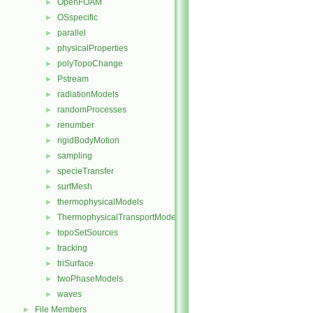
OpenFOAM
►
OSspecific
►
parallel
►
physicalProperties
►
polyTopoChange
►
Pstream
►
radiationModels
►
randomProcesses
►
renumber
►
rigidBodyMotion
►
sampling
►
specieTransfer
►
surfMesh
►
thermophysicalModels
►
ThermophysicalTransportModels
►
topoSetSources
►
tracking
►
triSurface
►
twoPhaseModels
►
waves
►
File Members
►