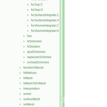
fvcSup.C
►
fvcSup.H
►
fvcSurfaceIntegrate.C
►
fvcSurfaceIntegrate.H
►
fvcVolumeIntegrate.C
►
fvcVolumeIntegrate.H
►
fvm
►
fvSchemes
►
fvSolution
►
gradSchemes
►
laplacianSchemes
►
snGradSchemes
►
functionObjects
►
fvMatrices
►
fvMesh
►
fvMeshToFvMesh
►
interpolation
►
solver
►
surfaceMesh
►
volMesh
►