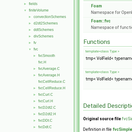
fields
►
Foam
finiteVolume
▼
Namespace for Ope
convectionSchemes
►
Foam::fvc
d2dt2Schemes
►
Namespace of function
ddtSchemes
►
divSchemes
►
Functions
fv
►
fvc
▼
template<class Type >
fvcSmooth
►
tmp< VolField< typename
fvc.H
fvcAverage.C
►
template<class Type >
fvcAverage.H
►
tmp< VolField< typename
fvcCellReduce.C
fvcCellReduce.H
►
fvcCurl.C
►
fvcCurl.H
►
Detailed Descript
fvcD2dt2.C
►
fvcD2dt2.H
►
Original source file
fvcS
fvcDDt.C
►
fvcDdt.C
►
Definition in file
fvcSimpl