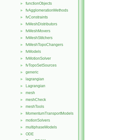
functionObjects
►
fvAgglomerationMethods
►
fvConstraints
►
fvMeshDistributors
►
fvMeshMovers
►
fvMeshStitchers
►
fvMeshTopoChangers
►
fvModels
►
fvMotionSolver
►
fvTopoSetSources
►
generic
►
lagrangian
►
Lagrangian
►
mesh
►
meshCheck
►
meshTools
►
MomentumTransportModels
►
motionSolvers
►
multiphaseModels
►
ODE
►