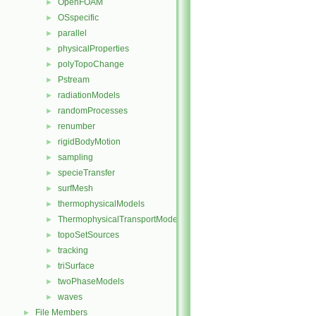
OpenFOAM
►
OSspecific
►
parallel
►
physicalProperties
►
polyTopoChange
►
Pstream
►
radiationModels
►
randomProcesses
►
renumber
►
rigidBodyMotion
►
sampling
►
specieTransfer
►
surfMesh
►
thermophysicalModels
►
ThermophysicalTransportModels
►
topoSetSources
►
tracking
►
triSurface
►
twoPhaseModels
►
waves
►
File Members
►