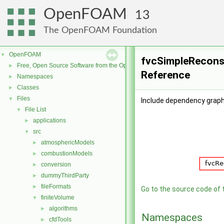
OpenFOAM
13
The OpenFOAM Foundation
OpenFOAM
▼
fvcSimpleReconst
Free, Open Source Software from the OpenFOAM Foundation
►
Reference
Namespaces
►
Classes
►
Files
▼
Include dependency graph
File List
▼
applications
►
src
▼
atmosphericModels
►
combustionModels
►
conversion
►
dummyThirdParty
►
fileFormats
►
Go to the source code of th
finiteVolume
▼
algorithms
►
Namespaces
cfdTools
►