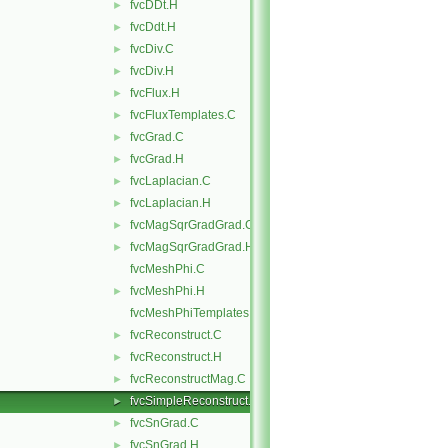
fvcDDt.H
►
fvcDdt.H
►
fvcDiv.C
►
fvcDiv.H
►
fvcFlux.H
►
fvcFluxTemplates.C
►
fvcGrad.C
►
fvcGrad.H
►
fvcLaplacian.C
►
fvcLaplacian.H
►
fvcMagSqrGradGrad.C
►
fvcMagSqrGradGrad.H
►
fvcMeshPhi.C
fvcMeshPhi.H
►
fvcMeshPhiTemplates.C
fvcReconstruct.C
►
fvcReconstruct.H
►
fvcReconstructMag.C
►
fvcSimpleReconstruct.C
►
fvcSnGrad.C
►
fvcSnGrad.H
►