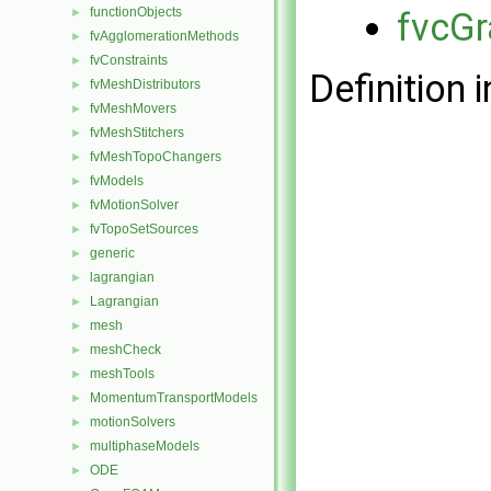
functionObjects
►
fvcGr
fvAgglomerationMethods
►
fvConstraints
►
Definition i
fvMeshDistributors
►
fvMeshMovers
►
fvMeshStitchers
►
fvMeshTopoChangers
►
fvModels
►
fvMotionSolver
►
fvTopoSetSources
►
generic
►
lagrangian
►
Lagrangian
►
mesh
►
meshCheck
►
meshTools
►
MomentumTransportModels
►
motionSolvers
►
multiphaseModels
►
ODE
►