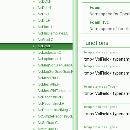
fvcDDt.H
►
Foam
fvcDdt.H
►
Namespace for Ope
fvcDiv.C
►
fvcDiv.H
►
Foam::fvc
fvcFlux.H
►
Namespace of function
fvcFluxTemplates.C
►
fvcGrad.C
►
Functions
fvcGrad.H
►
fvcLaplacian.C
template<class Type >
►
fvcLaplacian.H
tmp< VolField< typename
►
fvcMagSqrGradGrad.C
►
template<class Type >
fvcMagSqrGradGrad.H
►
tmp< VolField< typename
fvcMeshPhi.C
fvcMeshPhi.H
►
template<class Type >
fvcMeshPhiTemplates.C
tmp< VolField< typename
fvcReconstruct.C
►
fvcReconstruct.H
►
template<class Type >
fvcReconstructMag.C
►
tmp< VolField< typename
fvcSimpleReconstruct.C
►
fvcSnGrad.C
►
template<class Type >
fvcSnGrad.H
►