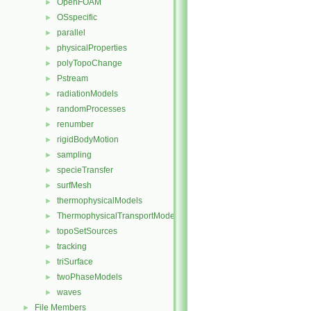
OpenFOAM
►
OSspecific
►
parallel
►
physicalProperties
►
polyTopoChange
►
Pstream
►
radiationModels
►
randomProcesses
►
renumber
►
rigidBodyMotion
►
sampling
►
specieTransfer
►
surfMesh
►
thermophysicalModels
►
ThermophysicalTransportModels
►
topoSetSources
►
tracking
►
triSurface
►
twoPhaseModels
►
waves
►
File Members
►