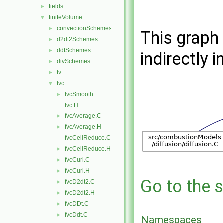
fields
►
finiteVolume
▼
convectionSchemes
►
This graph 
d2dt2Schemes
►
ddtSchemes
►
indirectly i
divSchemes
►
fv
►
fvc
▼
fvcSmooth
►
fvc.H
fvcAverage.C
►
fvcAverage.H
►
fvcCellReduce.C
fvcCellReduce.H
►
fvcCurl.C
►
fvcCurl.H
►
Go to the s
fvcD2dt2.C
►
fvcD2dt2.H
►
fvcDDt.C
►
fvcDdt.C
►
Namespaces