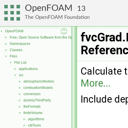
OpenFOAM
13
The OpenFOAM Foundation
OpenFOAM
▼
fvcGrad.
Free, Open Source Software from the OpenFOAM Foundation
►
Namespaces
►
Referen
Classes
►
Files
▼
File List
▼
Calculate t
applications
►
src
▼
More...
atmosphericModels
►
combustionModels
►
conversion
►
Include de
dummyThirdParty
►
fileFormats
►
finiteVolume
▼
algorithms
►
cfdTools
►