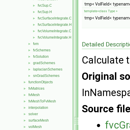
tmp< VolField< typename
fvcSup.C
►
template<class Type >
fvcSup.H
►
tmp< VolField< typename
fvcSurfaceIntegrate.C
►
fvcSurfaceIntegrate.H
►
fvcVolumeIntegrate.C
►
fvcVolumeIntegrate.H
►
Detailed Descript
fvm
►
fvSchemes
►
Calculate t
fvSolution
►
gradSchemes
►
laplacianSchemes
►
Original so
snGradSchemes
►
functionObjects
►
fvMatrices
►
InNamesp
fvMesh
►
fvMeshToFvMesh
►
Source fil
interpolation
►
solver
►
surfaceMesh
►
fvcG
volMesh
►