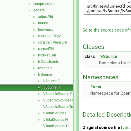
compressible
►
general
▼
adjustPhi
►
bound
►
buoyancy
►
Go to the source code of th
constrainHbyA
►
constrainPressure
►
Classes
correctPhi
►
findRefCell
►
class
fvSource
fvConstraints
►
Base class for f
fvModels
►
fvSource
▼
Namespaces
fvSource.C
►
Foam
fvSource.H
►
Namespace for Ope
fvSpecificSource.C
►
fvSpecificSource.H
►
fvSpecificSourceTemplates.C
Detailed Descript
fvTotalSource.C
►
fvTotalSource.H
►
fvTotalSourceI.H
Original source file
fvSo