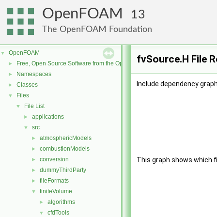
OpenFOAM
13
The OpenFOAM Foundation
OpenFOAM
▼
fvSource.H File 
Free, Open Source Software from the OpenFOAM Foundation
►
Namespaces
►
Include dependency graph
Classes
►
Files
▼
File List
▼
applications
►
src
▼
atmosphericModels
►
combustionModels
►
conversion
This graph shows which file
►
dummyThirdParty
►
fileFormats
►
finiteVolume
▼
algorithms
►
cfdTools
▼