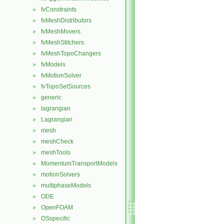
fvConstraints
►
fvMeshDistributors
►
fvMeshMovers
►
fvMeshStitchers
►
fvMeshTopoChangers
►
fvModels
►
fvMotionSolver
►
fvTopoSetSources
►
generic
►
lagrangian
►
Lagrangian
►
mesh
►
meshCheck
►
meshTools
►
MomentumTransportModels
►
motionSolvers
►
multiphaseModels
►
ODE
►
OpenFOAM
►
OSspecific
►