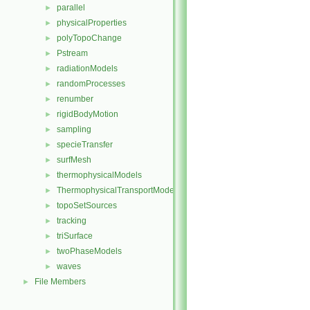
parallel
►
physicalProperties
►
polyTopoChange
►
Pstream
►
radiationModels
►
randomProcesses
►
renumber
►
rigidBodyMotion
►
sampling
►
specieTransfer
►
surfMesh
►
thermophysicalModels
►
ThermophysicalTransportModels
►
topoSetSources
►
tracking
►
triSurface
►
twoPhaseModels
►
waves
►
File Members
►