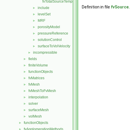
fvTotalSourceTemplates.C
Definition in file
fvSource
include
►
levelSet
►
MRF
►
porosityModel
►
pressureReference
►
solutionControl
►
surfaceToVolVelocity
►
incompressible
►
fields
►
finiteVolume
►
functionObjects
►
fvMatrices
►
fvMesh
►
fvMeshToFvMesh
►
interpolation
►
solver
►
surfaceMesh
►
volMesh
►
functionObjects
►
fvAgglomerationMethods
►