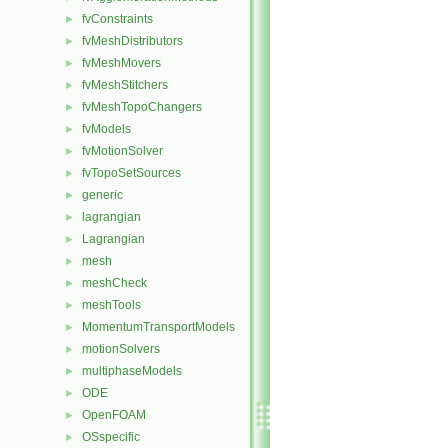
fvConstraints
►
fvMeshDistributors
►
fvMeshMovers
►
fvMeshStitchers
►
fvMeshTopoChangers
►
fvModels
►
fvMotionSolver
►
fvTopoSetSources
►
generic
►
lagrangian
►
Lagrangian
►
mesh
►
meshCheck
►
meshTools
►
MomentumTransportModels
►
motionSolvers
►
multiphaseModels
►
ODE
►
OpenFOAM
►
OSspecific
►