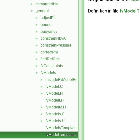
compressible
►
Definition in file
fvModelT
general
▼
adjustPhi
►
bound
►
buoyancy
►
constrainHbyA
►
constrainPressure
►
correctPhi
►
findRefCell
►
fvConstraints
►
fvModels
▼
includeFvModelEntry
►
fvModel.C
►
fvModel.H
►
fvModelI.H
fvModelM.H
►
fvModels.C
►
fvModels.H
►
fvModelsTemplates.C
fvModelTemplates.C