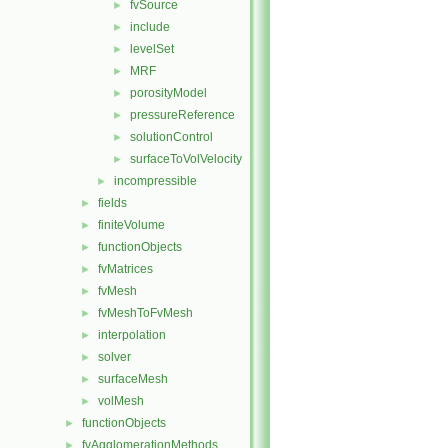
fvSource
►
include
►
levelSet
►
MRF
►
porosityModel
►
pressureReference
►
solutionControl
►
surfaceToVolVelocity
►
incompressible
►
fields
►
finiteVolume
►
functionObjects
►
fvMatrices
►
fvMesh
►
fvMeshToFvMesh
►
interpolation
►
solver
►
surfaceMesh
►
volMesh
►
functionObjects
►
fvAgglomerationMethods
►