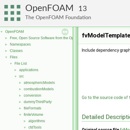
OpenFOAM
13
The OpenFOAM Foundation
OpenFOAM
▼
fvModelTemplates
Free, Open Source Software from the OpenFOAM Foundation
►
Namespaces
►
Include dependency graph
Classes
►
Files
▼
File List
▼
applications
►
src
▼
atmosphericModels
►
combustionModels
►
conversion
►
Go to the source code of th
dummyThirdParty
►
fileFormats
►
finiteVolume
▼
Detailed Descript
algorithms
►
cfdTools
▼
Original source file
fvMo