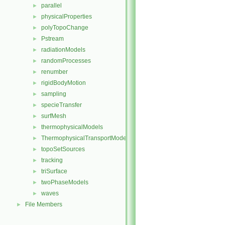
parallel
►
physicalProperties
►
polyTopoChange
►
Pstream
►
radiationModels
►
randomProcesses
►
renumber
►
rigidBodyMotion
►
sampling
►
specieTransfer
►
surfMesh
►
thermophysicalModels
►
ThermophysicalTransportModels
►
topoSetSources
►
tracking
►
triSurface
►
twoPhaseModels
►
waves
►
File Members
►