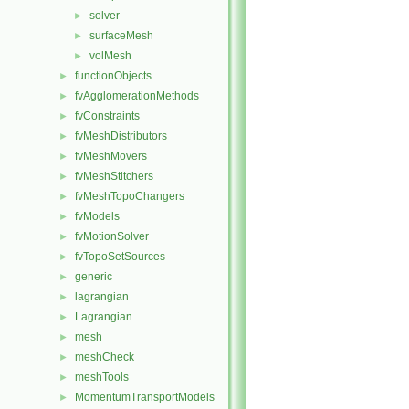
solver
►
surfaceMesh
►
volMesh
►
functionObjects
►
fvAgglomerationMethods
►
fvConstraints
►
fvMeshDistributors
►
fvMeshMovers
►
fvMeshStitchers
►
fvMeshTopoChangers
►
fvModels
►
fvMotionSolver
►
fvTopoSetSources
►
generic
►
lagrangian
►
Lagrangian
►
mesh
►
meshCheck
►
meshTools
►
MomentumTransportModels
►