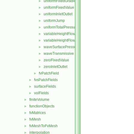
uniformFixedGradient
►
uniformFixedValue
►
uniformInletOutlet
►
uniformJump
►
uniformTotalPressure
►
variableHeightFlowRate
►
variableHeightFlowRateInletVelocity
►
waveSurfacePressure
►
waveTransmissive
►
zeroFixedValue
►
zeroInletOutlet
►
fvPatchField
►
fvsPatchFields
►
surfaceFields
►
volFields
►
finiteVolume
►
functionObjects
►
fvMatrices
►
fvMesh
►
fvMeshToFvMesh
►
interpolation
►