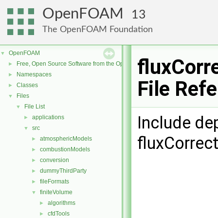
OpenFOAM
13
The OpenFOAM Foundation
OpenFOAM
▼
fluxCorr
Free, Open Source Software from the OpenFOAM Foundation
►
Namespaces
►
File Ref
Classes
►
Files
▼
File List
▼
Include de
applications
►
src
▼
fluxCorrec
atmosphericModels
►
combustionModels
►
conversion
►
dummyThirdParty
►
fileFormats
►
finiteVolume
▼
algorithms
►
cfdTools
►