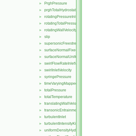
PrghPressure
►
prghTotalHydrostaticPressure
►
rotatingPressureInletOutletVelocity
►
rotatingTotalPressure
►
rotatingWallVelocity
►
slip
►
supersonicFreestream
►
surfaceNormalFixedValue
►
surfaceNormalUniformFixedValue
►
swirlFlowRateInletVelocity
►
swirlInletVelocity
►
syringePressure
►
timeVaryingMappedFixedValue
►
totalPressure
►
totalTemperature
►
translatingWallVelocity
►
transonicEntrainmentPressure
►
turbulentInlet
►
turbulentIntensityKineticEnergyInlet
►
uniformDensityHydrostaticPressure
►