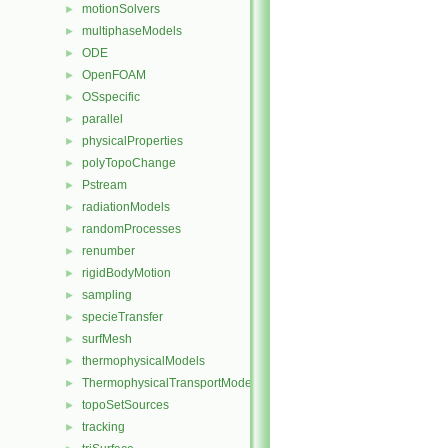
motionSolvers
►
multiphaseModels
►
ODE
►
OpenFOAM
►
OSspecific
►
parallel
►
physicalProperties
►
polyTopoChange
►
Pstream
►
radiationModels
►
randomProcesses
►
renumber
►
rigidBodyMotion
►
sampling
►
specieTransfer
►
surfMesh
►
thermophysicalModels
►
ThermophysicalTransportModels
►
topoSetSources
►
tracking
►