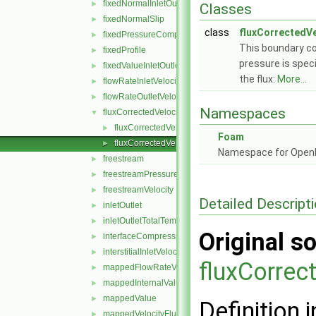
fixedNormalInletOutletVelocity
►
Classes
fixedNormalSlip
►
class
fluxCorrectedVe
fixedPressureCompressibleDensity
►
This boundary co
fixedProfile
►
pressure is spec
fixedValueInletOutlet
►
the flux:
More...
flowRateInletVelocity
►
flowRateOutletVelocity
►
Namespaces
fluxCorrectedVelocity
▼
fluxCorrectedVelocityFvPatchVectorField.C
►
Foam
fluxCorrectedVelocityFvPatchVectorField.H
►
Namespace for Ope
freestream
►
freestreamPressure
►
freestreamVelocity
►
Detailed Descript
inletOutlet
►
inletOutletTotalTemperature
►
Original so
interfaceCompression
►
interstitialInletVelocity
►
fluxCorrec
mappedFlowRateVelocity
►
mappedInternalValue
►
mappedValue
►
Definition i
mappedVelocityFlux
►