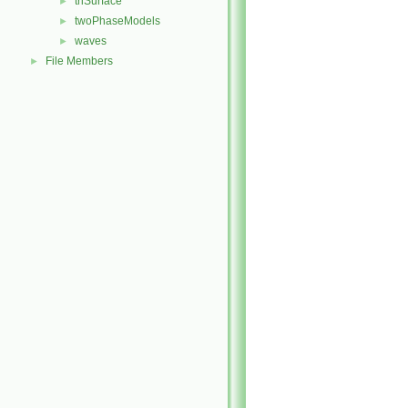
triSurface
►
twoPhaseModels
►
waves
►
File Members
►