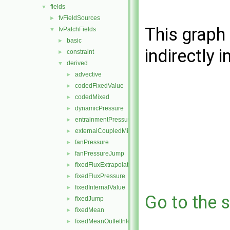
fields
▼
fvFieldSources
►
This graph 
fvPatchFields
▼
basic
►
indirectly i
constraint
►
derived
▼
advective
►
codedFixedValue
►
codedMixed
►
dynamicPressure
►
entrainmentPressure
►
externalCoupledMixed
►
fanPressure
►
fanPressureJump
►
fixedFluxExtrapolatedPressure
►
fixedFluxPressure
►
fixedInternalValue
►
Go to the s
fixedJump
►
fixedMean
►
fixedMeanOutletInlet
►