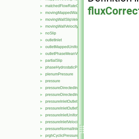
matchedFlowRateOutletVelocity
►
fluxCorrec
movingMappedWallVelocity
►
movingWallSlipVelocity
►
movingWallVelocity
►
noSlip
►
outletInlet
►
outletMappedUniformInlet
►
outletPhaseMeanVelocity
►
partialSlip
►
phaseHydrostaticPressure
►
plenumPressure
►
pressure
►
pressureDirectedInletOutletVelocity
►
pressureDirectedInletVelocity
►
pressureInletOutletParSlipVelocity
►
pressureInletOutletVelocity
►
pressureInletUniformVelocity
►
pressureInletVelocity
►
pressureNormalInletOutletVelocity
►
prghCyclicPressure
►