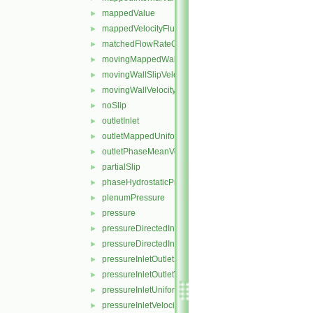
mappedValue
►
mappedVelocityFlux
►
matchedFlowRateOutletVelocity
►
movingMappedWallVelocity
►
movingWallSlipVelocity
►
movingWallVelocity
►
noSlip
►
outletInlet
►
outletMappedUniformInlet
►
outletPhaseMeanVelocity
►
partialSlip
►
phaseHydrostaticPressure
►
plenumPressure
►
pressure
►
pressureDirectedInletOutletVelocity
►
pressureDirectedInletVelocity
►
pressureInletOutletParSlipVelocity
►
pressureInletOutletVelocity
►
pressureInletUniformVelocity
►
pressureInletVelocity
►