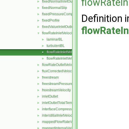
flowRateIn
fixedNormalInletOutletVelocity
►
fixedNormalSlip
►
fixedPressureCompressibleDensity
►
Definition i
fixedProfile
►
fixedValueInletOutlet
flowRateIn
►
flowRateInletVelocity
▼
laminarBL
►
turbulentBL
►
flowRateInletVelocityFvPatchVectorField.C
►
flowRateInletVelocityFvPatchVectorField.H
►
flowRateOutletVelocity
►
fluxCorrectedVelocity
►
freestream
►
freestreamPressure
►
freestreamVelocity
►
inletOutlet
►
inletOutletTotalTemperature
►
interfaceCompression
►
interstitialInletVelocity
►
mappedFlowRateVelocity
►
mappedInternalValue
►