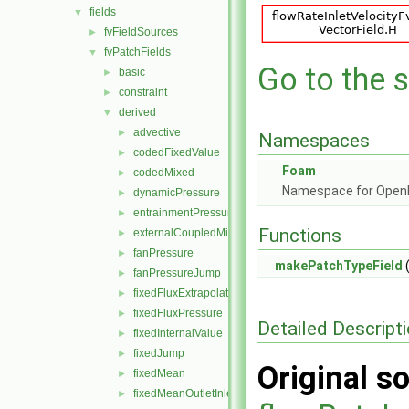
fields
▼
fvFieldSources
►
fvPatchFields
▼
Go to the s
basic
►
constraint
►
derived
▼
advective
►
Namespaces
codedFixedValue
►
Foam
codedMixed
►
Namespace for Ope
dynamicPressure
►
entrainmentPressure
►
Functions
externalCoupledMixed
►
fanPressure
►
makePatchTypeField
(
fanPressureJump
►
fixedFluxExtrapolatedPressure
►
fixedFluxPressure
►
Detailed Descript
fixedInternalValue
►
fixedJump
►
Original so
fixedMean
►
fixedMeanOutletInlet
►