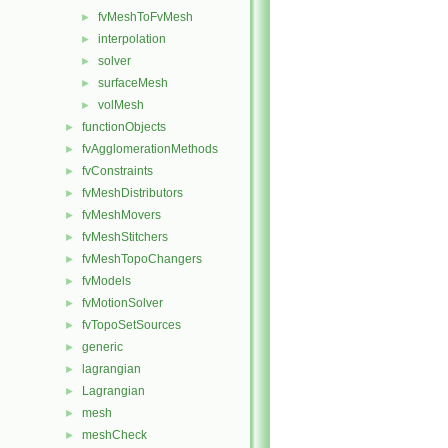
fvMeshToFvMesh
►
interpolation
►
solver
►
surfaceMesh
►
volMesh
►
functionObjects
►
fvAgglomerationMethods
►
fvConstraints
►
fvMeshDistributors
►
fvMeshMovers
►
fvMeshStitchers
►
fvMeshTopoChangers
►
fvModels
►
fvMotionSolver
►
fvTopoSetSources
►
generic
►
lagrangian
►
Lagrangian
►
mesh
►
meshCheck
►