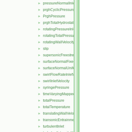
pressureNormalInletOutletVelocity
►
prghCyclicPressure
►
PrghPressure
►
prghTotalHydrostaticPressure
►
rotatingPressureInletOutletVelocity
►
rotatingTotalPressure
►
rotatingWallVelocity
►
slip
►
supersonicFreestream
►
surfaceNormalFixedValue
►
surfaceNormalUniformFixedValue
►
swirlFlowRateInletVelocity
►
swirlInletVelocity
►
syringePressure
►
timeVaryingMappedFixedValue
►
totalPressure
►
totalTemperature
►
translatingWallVelocity
►
transonicEntrainmentPressure
►
turbulentInlet
►