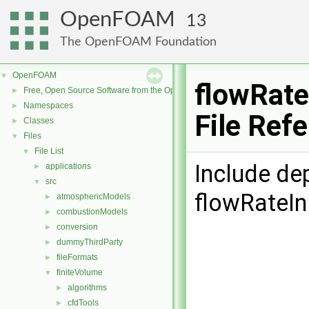
OpenFOAM
13
The OpenFOAM Foundation
OpenFOAM
▼
flowRate
Free, Open Source Software from the OpenFOAM Foundation
►
Namespaces
►
File Ref
Classes
►
Files
▼
File List
▼
Include de
applications
►
src
▼
flowRateIn
atmosphericModels
►
combustionModels
►
conversion
►
dummyThirdParty
►
fileFormats
►
finiteVolume
▼
algorithms
►
cfdTools
►