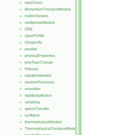
meshTools
►
MomentumTransportModels
►
motionSolvers
►
multiphaseModels
►
ODE
►
OpenFOAM
►
OSspecific
►
parallel
►
physicalProperties
►
polyTopoChange
►
Pstream
►
radiationModels
►
randomProcesses
►
renumber
►
rigidBodyMotion
►
sampling
►
specieTransfer
►
surfMesh
►
thermophysicalModels
►
ThermophysicalTransportModels
►