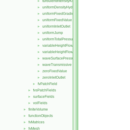
turbulentIntensityKineticEnergyInlet
►
uniformDensityHydrostaticPressure
►
uniformFixedGradient
►
uniformFixedValue
►
uniformInletOutlet
►
uniformJump
►
uniformTotalPressure
►
variableHeightFlowRate
►
variableHeightFlowRateInletVelocity
►
waveSurfacePressure
►
waveTransmissive
►
zeroFixedValue
►
zeroInletOutlet
►
fvPatchField
►
fvsPatchFields
►
surfaceFields
►
volFields
►
finiteVolume
►
functionObjects
►
fvMatrices
►
fvMesh
►