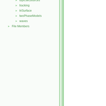
topoSetSources
►
tracking
►
triSurface
►
twoPhaseModels
►
waves
►
File Members
►