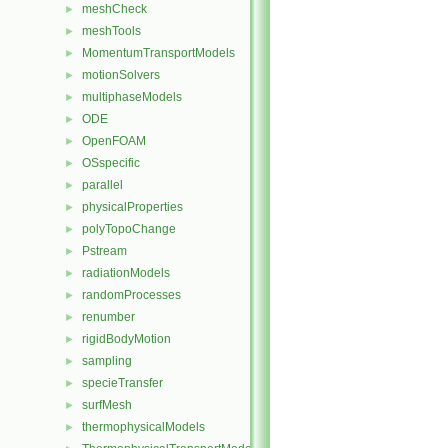
meshCheck
►
meshTools
►
MomentumTransportModels
►
motionSolvers
►
multiphaseModels
►
ODE
►
OpenFOAM
►
OSspecific
►
parallel
►
physicalProperties
►
polyTopoChange
►
Pstream
►
radiationModels
►
randomProcesses
►
renumber
►
rigidBodyMotion
►
sampling
►
specieTransfer
►
surfMesh
►
thermophysicalModels
►