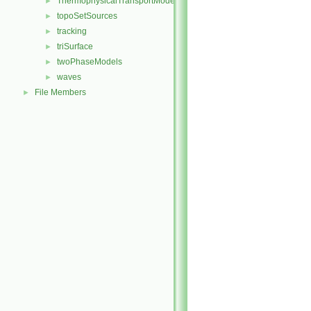
ThermophysicalTransportModels
►
topoSetSources
►
tracking
►
triSurface
►
twoPhaseModels
►
waves
►
File Members
►