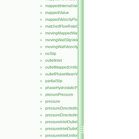
mappedInternalValue
►
mappedValue
►
mappedVelocityFlux
►
matchedFlowRateOutletVelocity
►
movingMappedWallVelocity
►
movingWallSlipVelocity
►
movingWallVelocity
►
noSlip
►
outletInlet
►
outletMappedUniformInlet
►
outletPhaseMeanVelocity
►
partialSlip
►
phaseHydrostaticPressure
►
plenumPressure
►
pressure
►
pressureDirectedInletOutletVelocity
►
pressureDirectedInletVelocity
►
pressureInletOutletParSlipVelocity
►
pressureInletOutletVelocity
►
pressureInletUniformVelocity
►