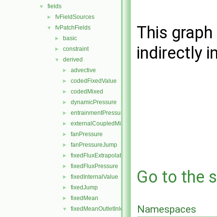
fields
▼
fvFieldSources
►
This graph 
fvPatchFields
▼
basic
►
indirectly i
constraint
►
derived
▼
advective
►
codedFixedValue
►
codedMixed
►
dynamicPressure
►
entrainmentPressure
►
externalCoupledMixed
►
fanPressure
►
fanPressureJump
►
fixedFluxExtrapolatedPressure
►
fixedFluxPressure
►
Go to the s
fixedInternalValue
►
fixedJump
►
fixedMean
►
Namespaces
fixedMeanOutletInlet
▼