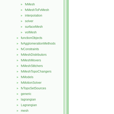
fvMesh
►
fvMeshToFvMesh
►
interpolation
►
solver
►
surfaceMesh
►
volMesh
►
functionObjects
►
fvAgglomerationMethods
►
fvConstraints
►
fvMeshDistributors
►
fvMeshMovers
►
fvMeshStitchers
►
fvMeshTopoChangers
►
fvModels
►
fvMotionSolver
►
fvTopoSetSources
►
generic
►
lagrangian
►
Lagrangian
►
mesh
►