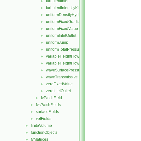
turbulentInlet
►
turbulentIntensityKineticEnergyInlet
►
uniformDensityHydrostaticPressure
►
uniformFixedGradient
►
uniformFixedValue
►
uniformInletOutlet
►
uniformJump
►
uniformTotalPressure
►
variableHeightFlowRate
►
variableHeightFlowRateInletVelocity
►
waveSurfacePressure
►
waveTransmissive
►
zeroFixedValue
►
zeroInletOutlet
►
fvPatchField
►
fvsPatchFields
►
surfaceFields
►
volFields
►
finiteVolume
►
functionObjects
►
fvMatrices
►