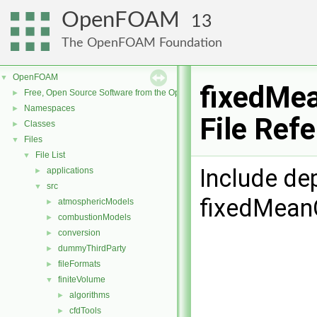
OpenFOAM
13
The OpenFOAM Foundation
OpenFOAM
▼
fixedMea
Free, Open Source Software from the OpenFOAM Foundation
►
Namespaces
►
File Ref
Classes
►
Files
▼
File List
▼
Include de
applications
►
src
▼
fixedMeanO
atmosphericModels
►
combustionModels
►
conversion
►
dummyThirdParty
►
fileFormats
►
finiteVolume
▼
algorithms
►
cfdTools
►