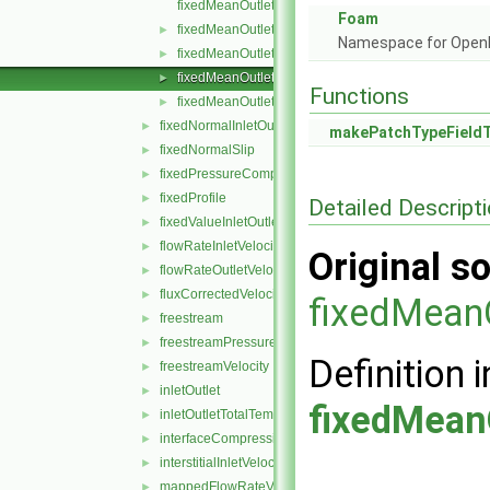
fixedMeanOutletInletFvPatchField.C
Foam
fixedMeanOutletInletFvPatchField.H
►
Namespace for Ope
fixedMeanOutletInletFvPatchFields.C
►
fixedMeanOutletInletFvPatchFields.H
►
Functions
fixedMeanOutletInletFvPatchFieldsFwd.H
►
fixedNormalInletOutletVelocity
►
makePatchTypeField
fixedNormalSlip
►
fixedPressureCompressibleDensity
►
fixedProfile
►
Detailed Descript
fixedValueInletOutlet
►
flowRateInletVelocity
►
Original so
flowRateOutletVelocity
►
fluxCorrectedVelocity
►
fixedMeanO
freestream
►
freestreamPressure
►
Definition i
freestreamVelocity
►
inletOutlet
►
fixedMean
inletOutletTotalTemperature
►
interfaceCompression
►
interstitialInletVelocity
►
mappedFlowRateVelocity
►