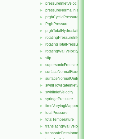
pressureInletVelocity
►
pressureNormalInletOutletVelocity
►
prghCyclicPressure
►
PrghPressure
►
prghTotalHydrostaticPressure
►
rotatingPressureInletOutletVelocity
►
rotatingTotalPressure
►
rotatingWallVelocity
►
slip
►
supersonicFreestream
►
surfaceNormalFixedValue
►
surfaceNormalUniformFixedValue
►
swirlFlowRateInletVelocity
►
swirlInletVelocity
►
syringePressure
►
timeVaryingMappedFixedValue
►
totalPressure
►
totalTemperature
►
translatingWallVelocity
►
transonicEntrainmentPressure
►