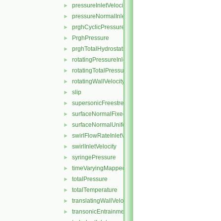
pressureInletVelocity
►
pressureNormalInletOutletVelocity
►
prghCyclicPressure
►
PrghPressure
►
prghTotalHydrostaticPressure
►
rotatingPressureInletOutletVelocity
►
rotatingTotalPressure
►
rotatingWallVelocity
►
slip
►
supersonicFreestream
►
surfaceNormalFixedValue
►
surfaceNormalUniformFixedValue
►
swirlFlowRateInletVelocity
►
swirlInletVelocity
►
syringePressure
►
timeVaryingMappedFixedValue
►
totalPressure
►
totalTemperature
►
translatingWallVelocity
►
transonicEntrainmentPressure
►