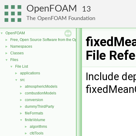
OpenFOAM
13
The OpenFOAM Foundation
OpenFOAM
▼
fixedMea
Free, Open Source Software from the OpenFOAM Foundation
►
Namespaces
►
File Ref
Classes
►
Files
▼
File List
▼
Include de
applications
►
src
▼
fixedMeanO
atmosphericModels
►
combustionModels
►
conversion
►
dummyThirdParty
►
fileFormats
►
finiteVolume
▼
algorithms
►
cfdTools
►