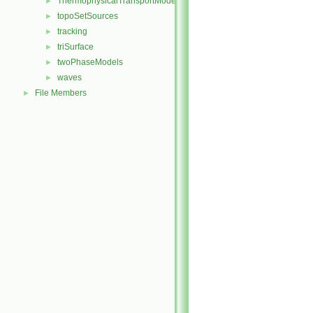
ThermophysicalTransportModels
►
topoSetSources
►
tracking
►
triSurface
►
twoPhaseModels
►
waves
►
File Members
►