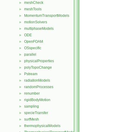
meshCheck
►
meshTools
►
MomentumTransportModels
►
motionSolvers
►
multiphaseModels
►
ODE
►
OpenFOAM
►
OSspecific
►
parallel
►
physicalProperties
►
polyTopoChange
►
Pstream
►
radiationModels
►
randomProcesses
►
renumber
►
rigidBodyMotion
►
sampling
►
specieTransfer
►
surfMesh
►
thermophysicalModels
►