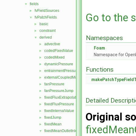
fields
▼
fvFieldSources
►
Go to the s
fvPatchFields
▼
basic
►
constraint
►
Namespaces
derived
▼
advective
►
Foam
codedFixedValue
►
Namespace for Ope
codedMixed
►
dynamicPressure
►
Functions
entrainmentPressure
►
externalCoupledMixed
►
makePatchTypeField
fanPressure
►
fanPressureJump
►
fixedFluxExtrapolatedPressure
►
Detailed Descript
fixedFluxPressure
►
fixedInternalValue
►
Original so
fixedJump
►
fixedMean
►
fixedMean
fixedMeanOutletInlet
▼