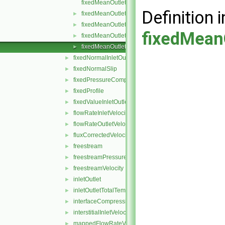
fixedMeanOutletInletFvPatchField.C
Definition i
fixedMeanOutletInletFvPatchField.H
►
fixedMeanOutletInletFvPatchFields.C
►
fixedMean
fixedMeanOutletInletFvPatchFields.H
►
fixedMeanOutletInletFvPatchFieldsFwd.H
►
fixedNormalInletOutletVelocity
►
fixedNormalSlip
►
fixedPressureCompressibleDensity
►
fixedProfile
►
fixedValueInletOutlet
►
flowRateInletVelocity
►
flowRateOutletVelocity
►
fluxCorrectedVelocity
►
freestream
►
freestreamPressure
►
freestreamVelocity
►
inletOutlet
►
inletOutletTotalTemperature
►
interfaceCompression
►
interstitialInletVelocity
►
mappedFlowRateVelocity
►