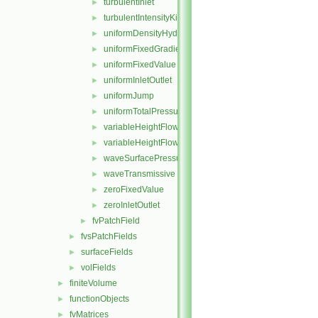
turbulentInlet
►
turbulentIntensityKineticEnergyInlet
►
uniformDensityHydrostaticPressure
►
uniformFixedGradient
►
uniformFixedValue
►
uniformInletOutlet
►
uniformJump
►
uniformTotalPressure
►
variableHeightFlowRate
►
variableHeightFlowRateInletVelocity
►
waveSurfacePressure
►
waveTransmissive
►
zeroFixedValue
►
zeroInletOutlet
►
fvPatchField
►
fvsPatchFields
►
surfaceFields
►
volFields
►
finiteVolume
►
functionObjects
►
fvMatrices
►