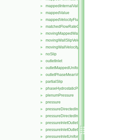
mappedInternalValue
►
mappedValue
►
mappedVelocityFlux
►
matchedFlowRateOutletVelocity
►
movingMappedWallVelocity
►
movingWallSlipVelocity
►
movingWallVelocity
►
noSlip
►
outletInlet
►
outletMappedUniformInlet
►
outletPhaseMeanVelocity
►
partialSlip
►
phaseHydrostaticPressure
►
plenumPressure
►
pressure
►
pressureDirectedInletOutletVelocity
►
pressureDirectedInletVelocity
►
pressureInletOutletParSlipVelocity
►
pressureInletOutletVelocity
►
pressureInletUniformVelocity
►