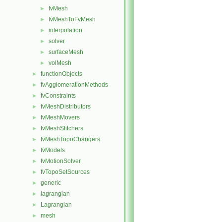
fvMesh
►
fvMeshToFvMesh
►
interpolation
►
solver
►
surfaceMesh
►
volMesh
►
functionObjects
►
fvAgglomerationMethods
►
fvConstraints
►
fvMeshDistributors
►
fvMeshMovers
►
fvMeshStitchers
►
fvMeshTopoChangers
►
fvModels
►
fvMotionSolver
►
fvTopoSetSources
►
generic
►
lagrangian
►
Lagrangian
►
mesh
►