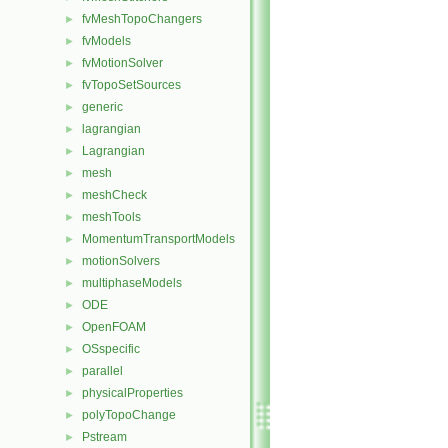
fvMeshTopoChangers
►
fvModels
►
fvMotionSolver
►
fvTopoSetSources
►
generic
►
lagrangian
►
Lagrangian
►
mesh
►
meshCheck
►
meshTools
►
MomentumTransportModels
►
motionSolvers
►
multiphaseModels
►
ODE
►
OpenFOAM
►
OSspecific
►
parallel
►
physicalProperties
►
polyTopoChange
►
Pstream
►