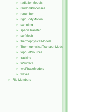
radiationModels
►
randomProcesses
►
renumber
►
rigidBodyMotion
►
sampling
►
specieTransfer
►
surfMesh
►
thermophysicalModels
►
ThermophysicalTransportModels
►
topoSetSources
►
tracking
►
triSurface
►
twoPhaseModels
►
waves
►
File Members
►