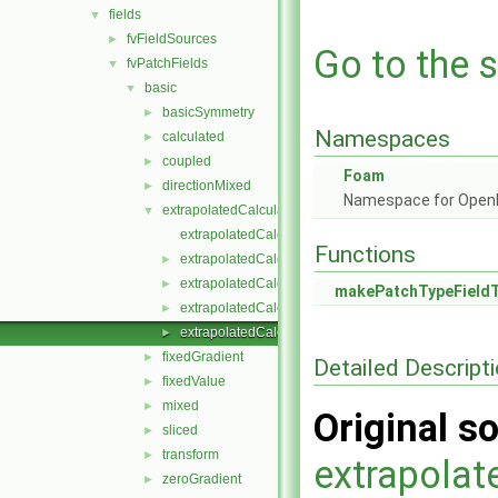
fields
▼
fvFieldSources
►
Go to the s
fvPatchFields
▼
basic
▼
basicSymmetry
►
Namespaces
calculated
►
coupled
►
Foam
directionMixed
►
Namespace for Ope
extrapolatedCalculated
▼
extrapolatedCalculatedFvPatchField.C
Functions
extrapolatedCalculatedFvPatchField.H
►
extrapolatedCalculatedFvPatchFields.C
►
makePatchTypeField
extrapolatedCalculatedFvPatchFields.H
►
extrapolatedCalculatedFvPatchFieldsFwd.H
►
fixedGradient
►
Detailed Descript
fixedValue
►
mixed
►
Original so
sliced
►
transform
►
extrapola
zeroGradient
►