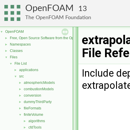
OpenFOAM
13
The OpenFOAM Foundation
OpenFOAM
▼
extrapol
Free, Open Source Software from the OpenFOAM Foundation
►
Namespaces
►
File Ref
Classes
►
Files
▼
File List
▼
Include de
applications
►
src
▼
extrapolat
atmosphericModels
►
combustionModels
►
conversion
►
dummyThirdParty
►
fileFormats
►
finiteVolume
▼
algorithms
►
cfdTools
►