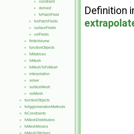
constraint
►
Definition i
derived
►
fvPatchField
►
extrapola
fvsPatchFields
►
surfaceFields
►
volFields
►
finiteVolume
►
functionObjects
►
fvMatrices
►
fvMesh
►
fvMeshToFvMesh
►
interpolation
►
solver
►
surfaceMesh
►
volMesh
►
functionObjects
►
fvAgglomerationMethods
►
fvConstraints
►
fvMeshDistributors
►
fvMeshMovers
►
fvMeshStitchers
►