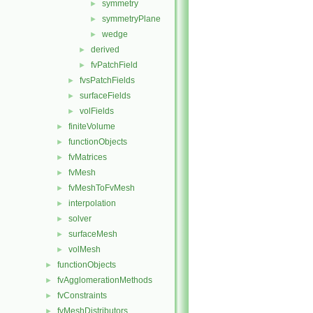
symmetry
►
symmetryPlane
►
wedge
►
derived
►
fvPatchField
►
fvsPatchFields
►
surfaceFields
►
volFields
►
finiteVolume
►
functionObjects
►
fvMatrices
►
fvMesh
►
fvMeshToFvMesh
►
interpolation
►
solver
►
surfaceMesh
►
volMesh
►
functionObjects
►
fvAgglomerationMethods
►
fvConstraints
►
fvMeshDistributors
►