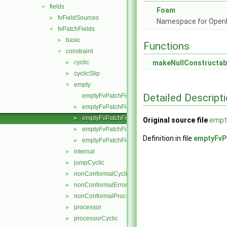
fields
▼
Foam
fvFieldSources
►
Namespace for Ope
fvPatchFields
▼
basic
►
Functions
constraint
▼
cyclic
makeNullConstructab
►
cyclicSlip
►
empty
▼
Detailed Descript
emptyFvPatchField.C
emptyFvPatchField.H
►
emptyFvPatchFields.C
►
Original source file
empt
emptyFvPatchFields.H
►
Definition in file
emptyFvP
emptyFvPatchFieldsFwd.H
►
internal
►
jumpCyclic
►
nonConformalCyclic
►
nonConformalError
►
nonConformalProcessorCyclic
►
processor
►
processorCyclic
►