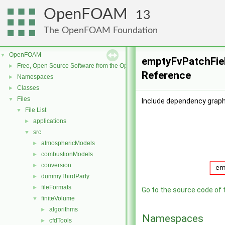
OpenFOAM
13
The OpenFOAM Foundation
OpenFOAM
▼
emptyFvPatchFiel
Free, Open Source Software from the OpenFOAM Foundation
►
Reference
Namespaces
►
Classes
►
Files
▼
Include dependency graph
File List
▼
applications
►
src
▼
atmosphericModels
►
combustionModels
►
conversion
►
dummyThirdParty
►
fileFormats
►
Go to the source code of th
finiteVolume
▼
algorithms
►
Namespaces
cfdTools
►