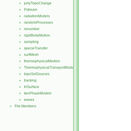
polyTopoChange
►
Pstream
►
radiationModels
►
randomProcesses
►
renumber
►
rigidBodyMotion
►
sampling
►
specieTransfer
►
surfMesh
►
thermophysicalModels
►
ThermophysicalTransportModels
►
topoSetSources
►
tracking
►
triSurface
►
twoPhaseModels
►
waves
►
File Members
►