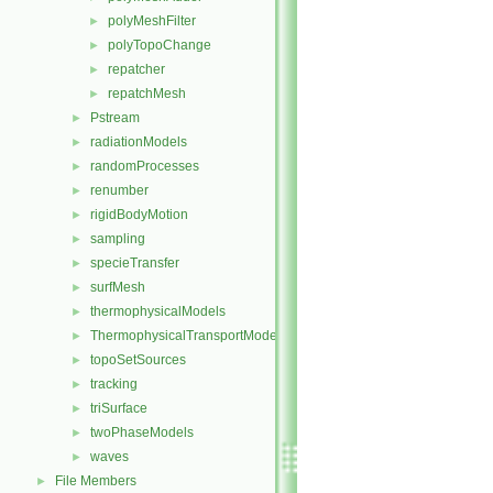
polyMeshFilter
►
polyTopoChange
►
repatcher
►
repatchMesh
►
Pstream
►
radiationModels
►
randomProcesses
►
renumber
►
rigidBodyMotion
►
sampling
►
specieTransfer
►
surfMesh
►
thermophysicalModels
►
ThermophysicalTransportModels
►
topoSetSources
►
tracking
►
triSurface
►
twoPhaseModels
►
waves
►
File Members
►