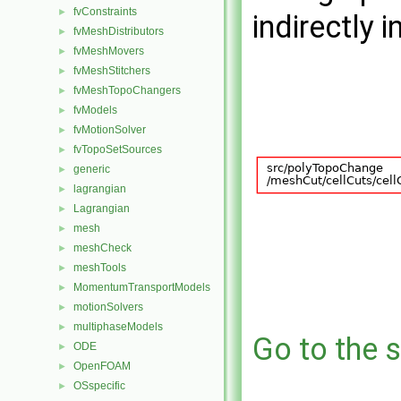
fvConstraints
►
indirectly i
fvMeshDistributors
►
fvMeshMovers
►
fvMeshStitchers
►
fvMeshTopoChangers
►
fvModels
►
fvMotionSolver
►
fvTopoSetSources
►
generic
►
lagrangian
►
Lagrangian
►
mesh
►
meshCheck
►
meshTools
►
MomentumTransportModels
►
motionSolvers
►
multiphaseModels
►
Go to the s
ODE
►
OpenFOAM
►
OSspecific
►