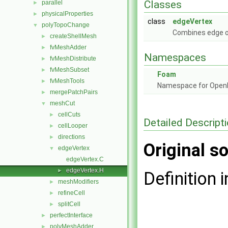
Classes
parallel
►
physicalProperties
►
class
edgeVertex
polyTopoChange
▼
Combines edge or
createShellMesh
►
fvMeshAdder
►
Namespaces
fvMeshDistribute
►
fvMeshSubset
►
Foam
fvMeshTools
►
Namespace for Ope
mergePatchPairs
►
meshCut
▼
cellCuts
►
Detailed Descript
cellLooper
►
directions
►
Original so
edgeVertex
▼
edgeVertex.C
edgeVertex.H
►
Definition i
meshModifiers
►
refineCell
►
splitCell
►
perfectInterface
►
polyMeshAdder
►