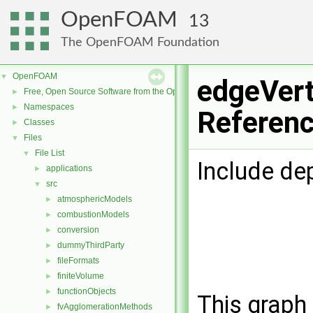
OpenFOAM
13
The OpenFOAM Foundation
OpenFOAM
▼
edgeVert
Free, Open Source Software from the OpenFOAM Foundation
►
Namespaces
►
Referen
Classes
►
Files
▼
File List
▼
Include de
applications
►
src
▼
atmosphericModels
►
combustionModels
►
conversion
►
dummyThirdParty
►
fileFormats
►
finiteVolume
►
functionObjects
►
This graph 
fvAgglomerationMethods
►