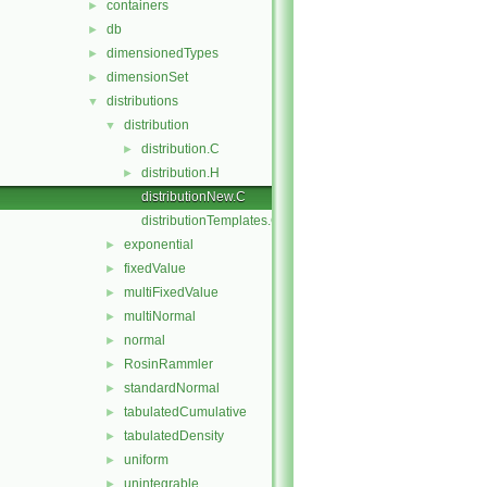
containers
►
db
►
dimensionedTypes
►
dimensionSet
►
distributions
▼
distribution
▼
distribution.C
►
distribution.H
►
distributionNew.C
distributionTemplates.C
exponential
►
fixedValue
►
multiFixedValue
►
multiNormal
►
normal
►
RosinRammler
►
standardNormal
►
tabulatedCumulative
►
tabulatedDensity
►
uniform
►
unintegrable
►