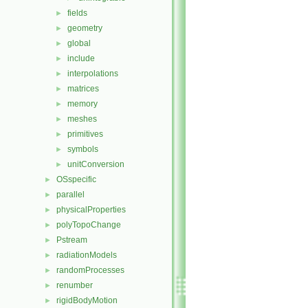
fields
►
geometry
►
global
►
include
►
interpolations
►
matrices
►
memory
►
meshes
►
primitives
►
symbols
►
unitConversion
►
OSspecific
►
parallel
►
physicalProperties
►
polyTopoChange
►
Pstream
►
radiationModels
►
randomProcesses
►
renumber
►
rigidBodyMotion
►