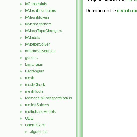
fvConstraints
►
Definition in file
distribut
fvMeshDistributors
►
fvMeshMovers
►
fvMeshStitchers
►
fvMeshTopoChangers
►
fvModels
►
fvMotionSolver
►
fvTopoSetSources
►
generic
►
lagrangian
►
Lagrangian
►
mesh
►
meshCheck
►
meshTools
►
MomentumTransportModels
►
motionSolvers
►
multiphaseModels
►
ODE
►
OpenFOAM
▼
algorithms
►