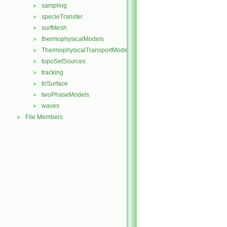
sampling
►
specieTransfer
►
surfMesh
►
thermophysicalModels
►
ThermophysicalTransportModels
►
topoSetSources
►
tracking
►
triSurface
►
twoPhaseModels
►
waves
►
File Members
►