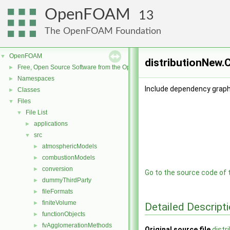
OpenFOAM
13
The OpenFOAM Foundation
OpenFOAM
▼
distributionNew.C
Free, Open Source Software from the OpenFOAM Foundation
►
Namespaces
►
Include dependency graph 
Classes
►
Files
▼
File List
▼
applications
►
src
▼
atmosphericModels
►
combustionModels
►
conversion
►
Go to the source code of th
dummyThirdParty
►
fileFormats
►
finiteVolume
►
Detailed Descript
functionObjects
►
fvAgglomerationMethods
►
Original source file
distr