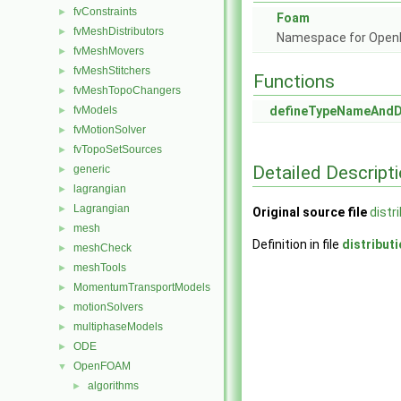
fvConstraints
►
Foam
fvMeshDistributors
►
Namespace for Ope
fvMeshMovers
►
fvMeshStitchers
►
Functions
fvMeshTopoChangers
►
fvModels
defineTypeNameAnd
►
fvMotionSolver
►
fvTopoSetSources
►
Detailed Descript
generic
►
lagrangian
►
Lagrangian
►
Original source file
distr
mesh
►
Definition in file
distribu
meshCheck
►
meshTools
►
MomentumTransportModels
►
motionSolvers
►
multiphaseModels
►
ODE
►
OpenFOAM
▼
algorithms
►