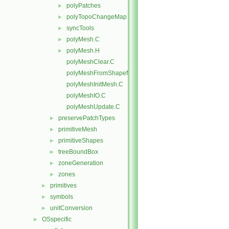
polyPatches
►
polyTopoChangeMap
►
syncTools
►
polyMesh.C
►
polyMesh.H
►
polyMeshClear.C
polyMeshFromShapeMesh.C
polyMeshInitMesh.C
polyMeshIO.C
polyMeshUpdate.C
preservePatchTypes
►
primitiveMesh
►
primitiveShapes
►
treeBoundBox
►
zoneGeneration
►
zones
►
primitives
►
symbols
►
unitConversion
►
OSspecific
►