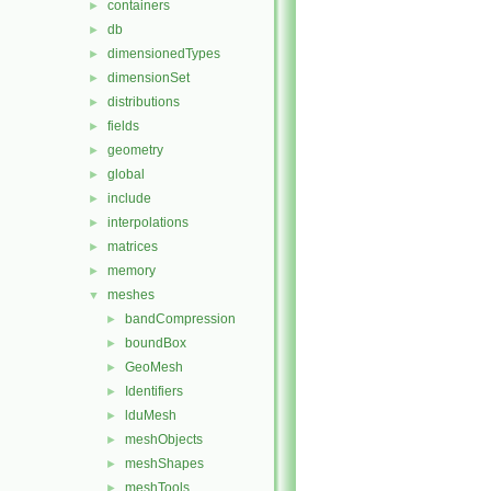
containers
►
db
►
dimensionedTypes
►
dimensionSet
►
distributions
►
fields
►
geometry
►
global
►
include
►
interpolations
►
matrices
►
memory
►
meshes
▼
bandCompression
►
boundBox
►
GeoMesh
►
Identifiers
►
lduMesh
►
meshObjects
►
meshShapes
►
meshTools
►