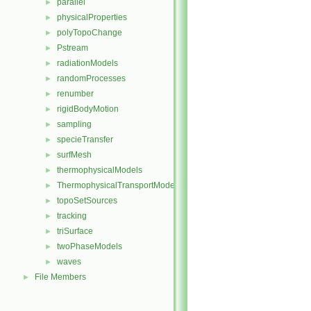
parallel
►
physicalProperties
►
polyTopoChange
►
Pstream
►
radiationModels
►
randomProcesses
►
renumber
►
rigidBodyMotion
►
sampling
►
specieTransfer
►
surfMesh
►
thermophysicalModels
►
ThermophysicalTransportModels
►
topoSetSources
►
tracking
►
triSurface
►
twoPhaseModels
►
waves
►
File Members
►