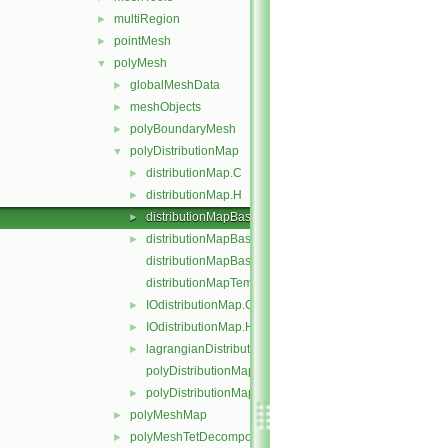
multiRegion
►
pointMesh
►
polyMesh
▼
globalMeshData
►
meshObjects
►
polyBoundaryMesh
►
polyDistributionMap
▼
distributionMap.C
►
distributionMap.H
►
distributionMapBase.C
►
distributionMapBase.H
►
distributionMapBaseTemplates.C
distributionMapTemplates.C
IOdistributionMap.C
►
IOdistributionMap.H
►
lagrangianDistributionMap.H
►
polyDistributionMap.C
polyDistributionMap.H
►
polyMeshMap
►
polyMeshTetDecomposition
►