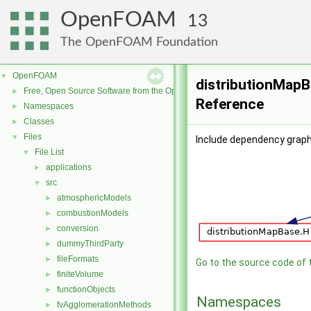
OpenFOAM
13
The OpenFOAM Foundation
OpenFOAM
▼
distributionMapB
Free, Open Source Software from the OpenFOAM Foundation
►
Reference
Namespaces
►
Classes
►
Files
▼
Include dependency graph
File List
▼
applications
►
src
▼
atmosphericModels
►
combustionModels
►
conversion
►
dummyThirdParty
►
fileFormats
►
Go to the source code of th
finiteVolume
►
functionObjects
►
Namespaces
fvAgglomerationMethods
►