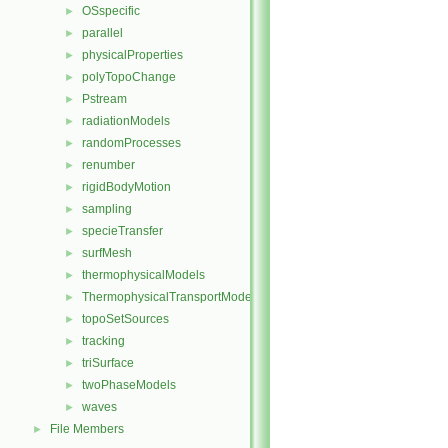
OSspecific
►
parallel
►
physicalProperties
►
polyTopoChange
►
Pstream
►
radiationModels
►
randomProcesses
►
renumber
►
rigidBodyMotion
►
sampling
►
specieTransfer
►
surfMesh
►
thermophysicalModels
►
ThermophysicalTransportModels
►
topoSetSources
►
tracking
►
triSurface
►
twoPhaseModels
►
waves
►
File Members
►