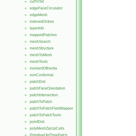
cutTriTet
►
edgeFaceCirculator
►
edgeMesh
►
indexedOctree
►
layerInfo
►
mappedPatches
►
meshSearch
►
meshStructure
►
meshToMesh
►
meshTools
►
momentOfInertia
►
nonConformal
►
patchDist
►
patchFaceOrientation
►
patchIntersection
►
patchToPatch
►
patchToPatchFieldMapper
►
patchToPatchTools
►
pointDist
►
polyMeshZipUpCells
►
PrimitiveOldTimePatch
►