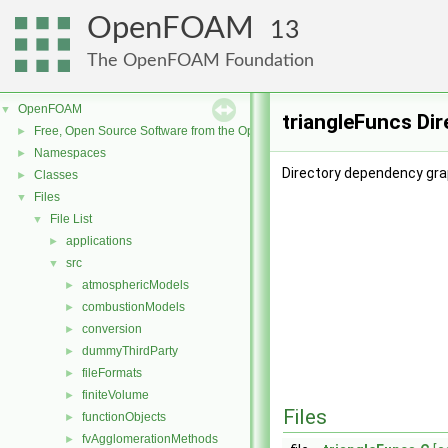
OpenFOAM
13
The OpenFOAM Foundation
OpenFOAM
▼
triangleFuncs Di
Free, Open Source Software from the OpenFOAM Foundation
►
Namespaces
►
Directory dependency grap
Classes
►
Files
▼
File List
▼
applications
►
src
▼
atmosphericModels
►
combustionModels
►
conversion
►
dummyThirdParty
►
fileFormats
►
finiteVolume
►
Files
functionObjects
►
fvAgglomerationMethods
►