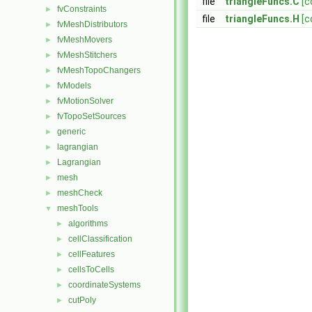
file
triangleFuncs.C
[c
fvConstraints
►
file
triangleFuncs.H
[c
fvMeshDistributors
►
fvMeshMovers
►
fvMeshStitchers
►
fvMeshTopoChangers
►
fvModels
►
fvMotionSolver
►
fvTopoSetSources
►
generic
►
lagrangian
►
Lagrangian
►
mesh
►
meshCheck
►
meshTools
▼
algorithms
►
cellClassification
►
cellFeatures
►
cellsToCells
►
coordinateSystems
►
cutPoly
►