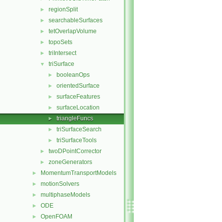
regionSplit
►
searchableSurfaces
►
tetOverlapVolume
►
topoSets
►
triIntersect
►
triSurface
▼
booleanOps
►
orientedSurface
►
surfaceFeatures
►
surfaceLocation
►
triangleFuncs
►
triSurfaceSearch
►
triSurfaceTools
►
twoDPointCorrector
►
zoneGenerators
►
MomentumTransportModels
►
motionSolvers
►
multiphaseModels
►
ODE
►
OpenFOAM
►