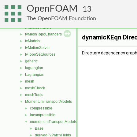
fvAgglomerationMethods
►
OpenFOAM
fvConstraints
►
13
fvMeshDistributors
►
The OpenFOAM Foundation
fvMeshMovers
►
fvMeshStitchers
►
fvMeshTopoChangers
►
dynamicKEqn Direc
fvModels
►
fvMotionSolver
►
Directory dependency graph
fvTopoSetSources
►
generic
►
lagrangian
►
Lagrangian
►
mesh
►
meshCheck
►
meshTools
►
MomentumTransportModels
▼
compressible
►
incompressible
►
momentumTransportModels
▼
Base
►
derivedFvPatchFields
►