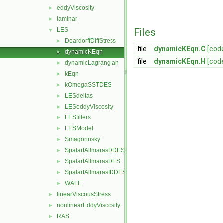
eddyViscosity
►
laminar
►
LES
Files
▼
DeardorffDiffStress
►
file
dynamicKEqn.C
[cod
dynamicKEqn
►
file
dynamicKEqn.H
[cod
dynamicLagrangian
►
kEqn
►
kOmegaSSTDES
►
LESdeltas
►
LESeddyViscosity
►
LESfilters
►
LESModel
►
Smagorinsky
►
SpalartAllmarasDDES
►
SpalartAllmarasDES
►
SpalartAllmarasIDDES
►
WALE
►
linearViscousStress
►
nonlinearEddyViscosity
►
RAS
►