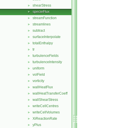
shearStress
►
specieFlux
►
streamFunction
►
streamlines
►
subtract
►
surfaceInterpolate
►
totalEnthalpy
►
tr
►
turbulenceFields
►
turbulenceIntensity
►
uniform
►
volField
►
vorticity
►
wallHeatFlux
►
wallHeatTransferCoeff
►
wallShearStress
►
writeCellCentres
►
writeCellVolumes
►
XiReactionRate
►
yPlus
►