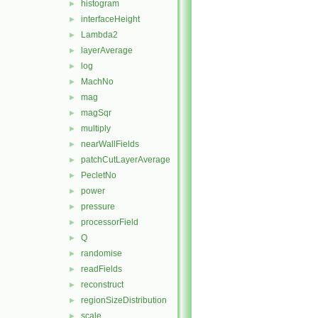
histogram
►
interfaceHeight
►
Lambda2
►
layerAverage
►
log
►
MachNo
►
mag
►
magSqr
►
multiply
►
nearWallFields
►
patchCutLayerAverage
►
PecletNo
►
power
►
pressure
►
processorField
►
Q
►
randomise
►
readFields
►
reconstruct
►
regionSizeDistribution
►
scale
►