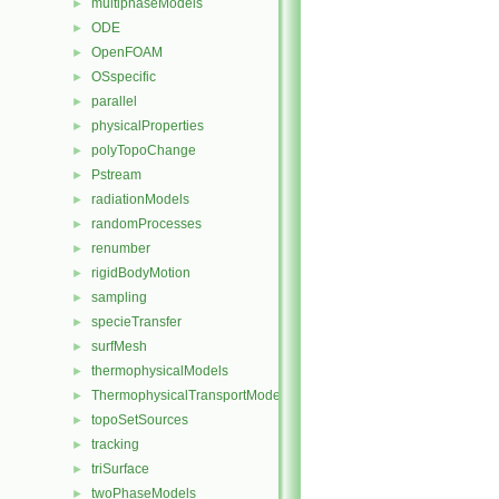
multiphaseModels
►
ODE
►
OpenFOAM
►
OSspecific
►
parallel
►
physicalProperties
►
polyTopoChange
►
Pstream
►
radiationModels
►
randomProcesses
►
renumber
►
rigidBodyMotion
►
sampling
►
specieTransfer
►
surfMesh
►
thermophysicalModels
►
ThermophysicalTransportModels
►
topoSetSources
►
tracking
►
triSurface
►
twoPhaseModels
►