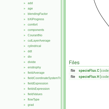
add
►
age
►
blendingFactor
►
bXiProgress
►
comfort
►
components
►
CourantNo
►
cutLayerAverage
►
cylindrical
►
ddt
►
div
►
Files
divide
►
enstrophy
►
file
specieFlux.C
[code
fieldAverage
►
file
specieFlux.H
[code
fieldCoordinateSystemTransform
►
fieldExpression
►
fieldsExpression
►
fieldValues
►
flowType
►
grad
►