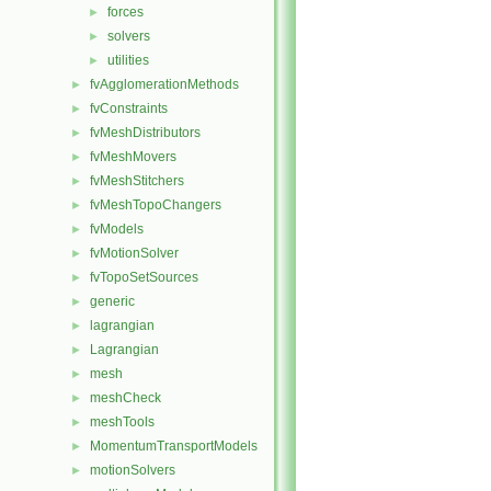
forces
►
solvers
►
utilities
►
fvAgglomerationMethods
►
fvConstraints
►
fvMeshDistributors
►
fvMeshMovers
►
fvMeshStitchers
►
fvMeshTopoChangers
►
fvModels
►
fvMotionSolver
►
fvTopoSetSources
►
generic
►
lagrangian
►
Lagrangian
►
mesh
►
meshCheck
►
meshTools
►
MomentumTransportModels
►
motionSolvers
►