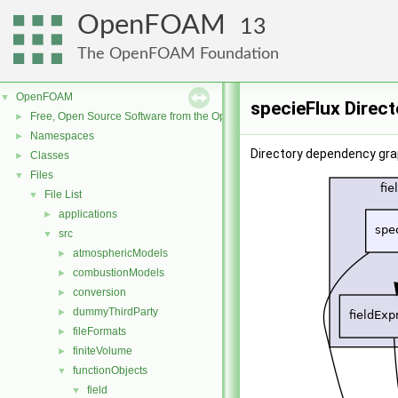
OpenFOAM
13
The OpenFOAM Foundation
OpenFOAM
▼
specieFlux Direc
Free, Open Source Software from the OpenFOAM Foundation
►
Namespaces
►
Directory dependency grap
Classes
►
Files
▼
File List
▼
applications
►
src
▼
atmosphericModels
►
combustionModels
►
conversion
►
dummyThirdParty
►
fileFormats
►
finiteVolume
►
functionObjects
▼
field
▼