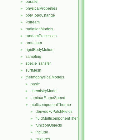
parallel
►
physicalProperties
►
polyTopoChange
►
Pstream
►
radiationModels
►
randomProcesses
►
renumber
►
rigidBodyMotion
►
sampling
►
specieTransfer
►
surfMesh
►
thermophysicalModels
▼
basic
►
chemistryModel
►
laminarFlameSpeed
►
multicomponentThermo
▼
derivedFvPatchFields
►
fluidMulticomponentThermo
►
functionObjects
►
include
►
mixtures
►