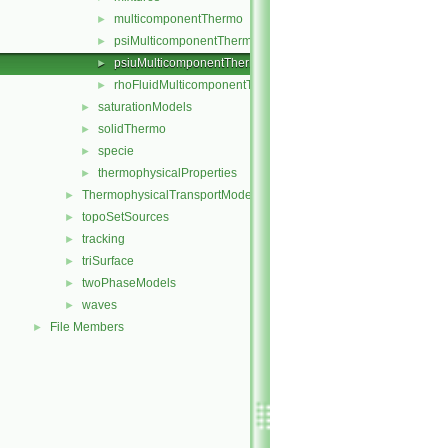
multicomponentThermo
►
psiMulticomponentThermo
►
psiuMulticomponentThermo
►
rhoFluidMulticomponentThermo
►
saturationModels
►
solidThermo
►
specie
►
thermophysicalProperties
►
ThermophysicalTransportModels
►
topoSetSources
►
tracking
►
triSurface
►
twoPhaseModels
►
waves
►
File Members
►