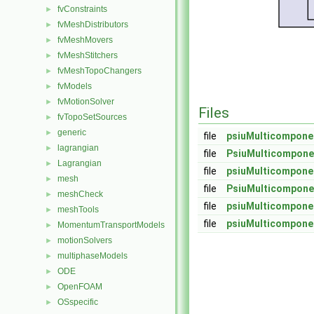
fvConstraints
►
fvMeshDistributors
►
fvMeshMovers
►
fvMeshStitchers
►
fvMeshTopoChangers
►
fvModels
►
fvMotionSolver
►
Files
fvTopoSetSources
►
generic
►
file
psiuMulticompon
lagrangian
►
file
PsiuMulticompon
Lagrangian
►
file
psiuMulticompon
mesh
►
file
PsiuMulticompon
meshCheck
►
file
psiuMulticompone
meshTools
►
file
psiuMulticompon
MomentumTransportModels
►
motionSolvers
►
multiphaseModels
►
ODE
►
OpenFOAM
►
OSspecific
►