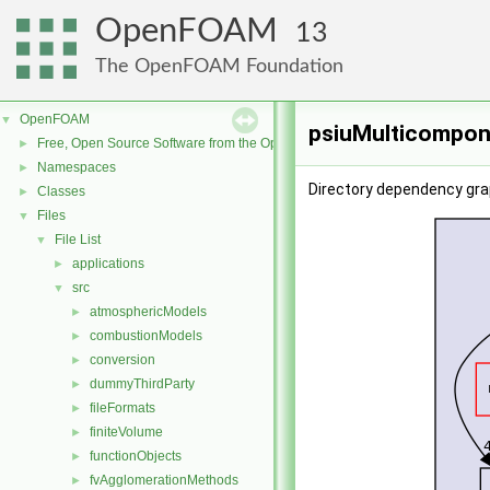
OpenFOAM
13
The OpenFOAM Foundation
OpenFOAM
▼
psiuMulticompon
Free, Open Source Software from the OpenFOAM Foundation
►
Namespaces
►
Directory dependency gr
Classes
►
Files
▼
File List
▼
applications
►
src
▼
atmosphericModels
►
combustionModels
►
conversion
►
dummyThirdParty
►
fileFormats
►
finiteVolume
►
functionObjects
►
fvAgglomerationMethods
►