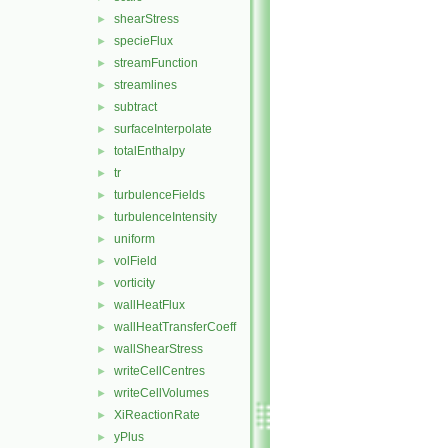
shearStress
►
specieFlux
►
streamFunction
►
streamlines
►
subtract
►
surfaceInterpolate
►
totalEnthalpy
►
tr
►
turbulenceFields
►
turbulenceIntensity
►
uniform
►
volField
►
vorticity
►
wallHeatFlux
►
wallHeatTransferCoeff
►
wallShearStress
►
writeCellCentres
►
writeCellVolumes
►
XiReactionRate
►
yPlus
►