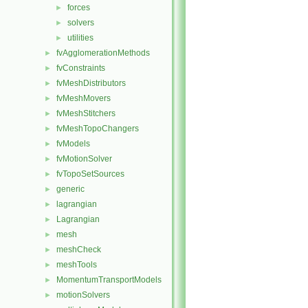
forces
►
solvers
►
utilities
►
fvAgglomerationMethods
►
fvConstraints
►
fvMeshDistributors
►
fvMeshMovers
►
fvMeshStitchers
►
fvMeshTopoChangers
►
fvModels
►
fvMotionSolver
►
fvTopoSetSources
►
generic
►
lagrangian
►
Lagrangian
►
mesh
►
meshCheck
►
meshTools
►
MomentumTransportModels
►
motionSolvers
►