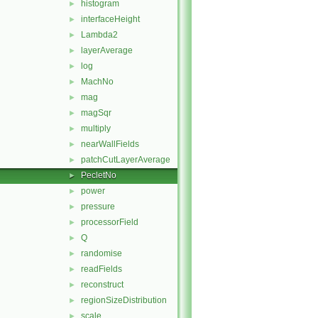
histogram
►
interfaceHeight
►
Lambda2
►
layerAverage
►
log
►
MachNo
►
mag
►
magSqr
►
multiply
►
nearWallFields
►
patchCutLayerAverage
►
PecletNo
►
power
►
pressure
►
processorField
►
Q
►
randomise
►
readFields
►
reconstruct
►
regionSizeDistribution
►
scale
►