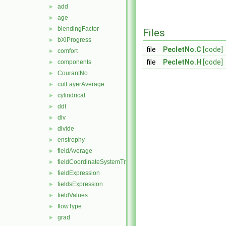
add
►
age
►
blendingFactor
►
Files
bXiProgress
►
file
PecletNo.C
[code]
comfort
►
file
PecletNo.H
[code]
components
►
CourantNo
►
cutLayerAverage
►
cylindrical
►
ddt
►
div
►
divide
►
enstrophy
►
fieldAverage
►
fieldCoordinateSystemTransform
►
fieldExpression
►
fieldsExpression
►
fieldValues
►
flowType
►
grad
►