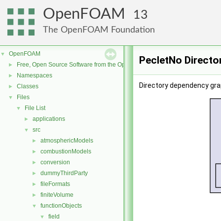
OpenFOAM
13
The OpenFOAM Foundation
OpenFOAM
▼
PecletNo Directo
Free, Open Source Software from the OpenFOAM Foundation
►
Namespaces
►
Directory dependency gra
Classes
►
Files
▼
File List
▼
applications
►
src
▼
atmosphericModels
►
combustionModels
►
conversion
►
dummyThirdParty
►
fileFormats
►
finiteVolume
►
functionObjects
▼
field
▼