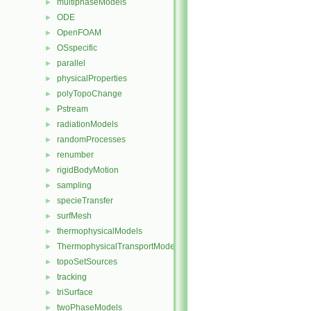
multiphaseModels
►
ODE
►
OpenFOAM
►
OSspecific
►
parallel
►
physicalProperties
►
polyTopoChange
►
Pstream
►
radiationModels
►
randomProcesses
►
renumber
►
rigidBodyMotion
►
sampling
►
specieTransfer
►
surfMesh
►
thermophysicalModels
►
ThermophysicalTransportModels
►
topoSetSources
►
tracking
►
triSurface
►
twoPhaseModels
►