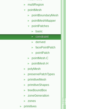
multiRegion
►
pointMesh
▼
pointBoundaryMesh
►
pointMeshMapper
►
pointPatches
▼
basic
►
constraint
►
derived
►
facePointPatch
►
pointPatch
►
pointMesh.C
►
pointMesh.H
►
polyMesh
►
preservePatchTypes
►
primitiveMesh
►
primitiveShapes
►
treeBoundBox
►
zoneGeneration
►
zones
►
primitives
►