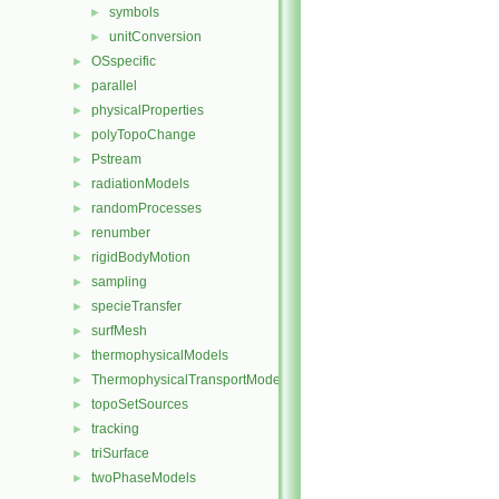
symbols
►
unitConversion
►
OSspecific
►
parallel
►
physicalProperties
►
polyTopoChange
►
Pstream
►
radiationModels
►
randomProcesses
►
renumber
►
rigidBodyMotion
►
sampling
►
specieTransfer
►
surfMesh
►
thermophysicalModels
►
ThermophysicalTransportModels
►
topoSetSources
►
tracking
►
triSurface
►
twoPhaseModels
►