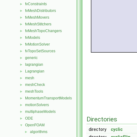
fvConstraints
►
fvMeshDistributors
►
fvMeshMovers
►
fvMeshStitchers
►
fvMeshTopoChangers
►
fvModels
►
fvMotionSolver
►
fvTopoSetSources
►
generic
►
lagrangian
►
Lagrangian
►
mesh
►
meshCheck
►
meshTools
►
MomentumTransportModels
►
motionSolvers
►
multiphaseModels
►
Directories
ODE
►
OpenFOAM
▼
directory
cyclic
algorithms
►