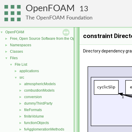
OpenFOAM
13
The OpenFOAM Foundation
OpenFOAM
▼
constraint Direc
Free, Open Source Software from the OpenFOAM Foundation
►
Namespaces
►
Directory dependency grap
Classes
►
Files
▼
File List
▼
applications
►
src
▼
atmosphericModels
►
combustionModels
►
conversion
►
dummyThirdParty
►
fileFormats
►
finiteVolume
►
functionObjects
►
fvAgglomerationMethods
►