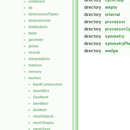
directory
cyclicSlip
containers
►
directory
empty
db
►
dimensionedTypes
directory
internal
►
dimensionSet
►
directory
processor
distributions
►
directory
processorCy
fields
►
directory
symmetry
geometry
►
directory
symmetryPl
global
►
directory
wedge
include
►
interpolations
►
matrices
►
memory
►
meshes
▼
bandCompression
►
boundBox
►
GeoMesh
►
Identifiers
►
lduMesh
►
meshObjects
►
meshShapes
►
meshTools
►