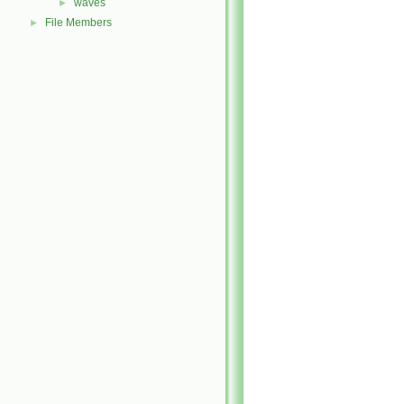
waves
►
File Members
►