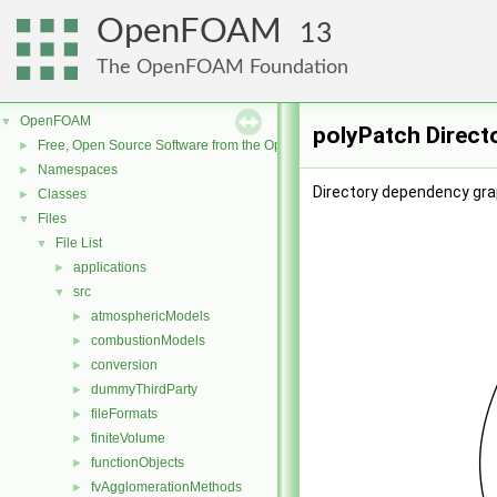
OpenFOAM
13
The OpenFOAM Foundation
OpenFOAM
▼
polyPatch Direct
Free, Open Source Software from the OpenFOAM Foundation
►
Namespaces
►
Directory dependency gra
Classes
►
Files
▼
File List
▼
applications
►
src
▼
atmosphericModels
►
combustionModels
►
conversion
►
dummyThirdParty
►
fileFormats
►
finiteVolume
►
functionObjects
►
fvAgglomerationMethods
►