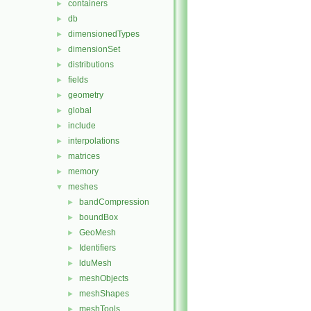
containers
►
db
►
dimensionedTypes
►
dimensionSet
►
distributions
►
fields
►
geometry
►
global
►
include
►
interpolations
►
matrices
►
memory
►
meshes
▼
bandCompression
►
boundBox
►
GeoMesh
►
Identifiers
►
lduMesh
►
meshObjects
►
meshShapes
►
meshTools
►