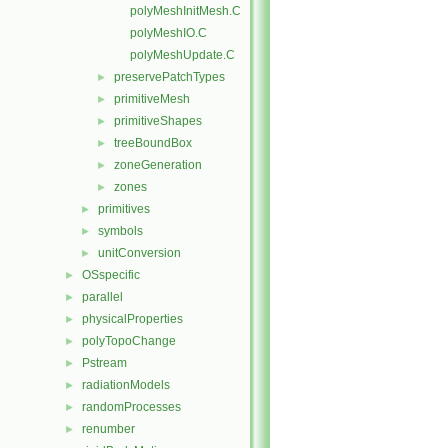
polyMeshInitMesh.C
polyMeshIO.C
polyMeshUpdate.C
preservePatchTypes
►
primitiveMesh
►
primitiveShapes
►
treeBoundBox
►
zoneGeneration
►
zones
►
primitives
►
symbols
►
unitConversion
►
OSspecific
►
parallel
►
physicalProperties
►
polyTopoChange
►
Pstream
►
radiationModels
►
randomProcesses
►
renumber
►