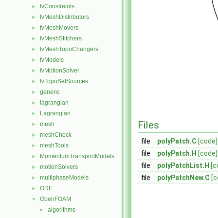
fvConstraints
►
fvMeshDistributors
►
fvMeshMovers
►
fvMeshStitchers
►
fvMeshTopoChangers
►
fvModels
►
fvMotionSolver
►
fvTopoSetSources
►
generic
►
lagrangian
►
Lagrangian
►
Files
mesh
►
meshCheck
►
file
polyPatch.C
[code]
meshTools
►
file
polyPatch.H
[code]
MomentumTransportModels
►
file
polyPatchList.H
[c
motionSolvers
►
file
polyPatchNew.C
[c
multiphaseModels
►
ODE
►
OpenFOAM
▼
algorithms
►