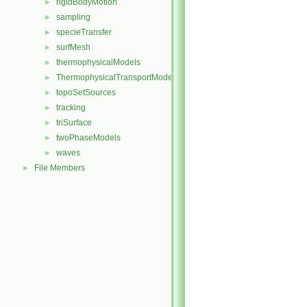
rigidBodyMotion
►
sampling
►
specieTransfer
►
surfMesh
►
thermophysicalModels
►
ThermophysicalTransportModels
►
topoSetSources
►
tracking
►
triSurface
►
twoPhaseModels
►
waves
►
File Members
►