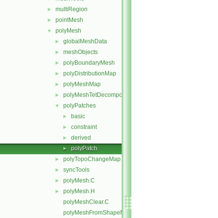
multiRegion
►
pointMesh
►
polyMesh
▼
globalMeshData
►
meshObjects
►
polyBoundaryMesh
►
polyDistributionMap
►
polyMeshMap
►
polyMeshTetDecomposition
►
polyPatches
▼
basic
►
constraint
►
derived
►
polyPatch
►
polyTopoChangeMap
►
syncTools
►
polyMesh.C
►
polyMesh.H
►
polyMeshClear.C
polyMeshFromShapeMesh.C