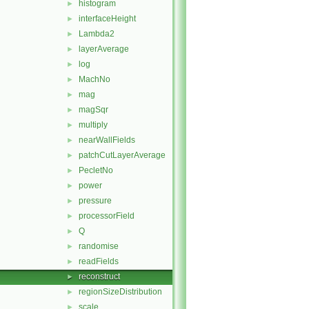
histogram
►
interfaceHeight
►
Lambda2
►
layerAverage
►
log
►
MachNo
►
mag
►
magSqr
►
multiply
►
nearWallFields
►
patchCutLayerAverage
►
PecletNo
►
power
►
pressure
►
processorField
►
Q
►
randomise
►
readFields
►
reconstruct
►
regionSizeDistribution
►
scale
►