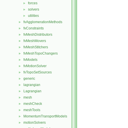
forces
►
solvers
►
utilities
►
fvAgglomerationMethods
►
fvConstraints
►
fvMeshDistributors
►
fvMeshMovers
►
fvMeshStitchers
►
fvMeshTopoChangers
►
fvModels
►
fvMotionSolver
►
fvTopoSetSources
►
generic
►
lagrangian
►
Lagrangian
►
mesh
►
meshCheck
►
meshTools
►
MomentumTransportModels
►
motionSolvers
►