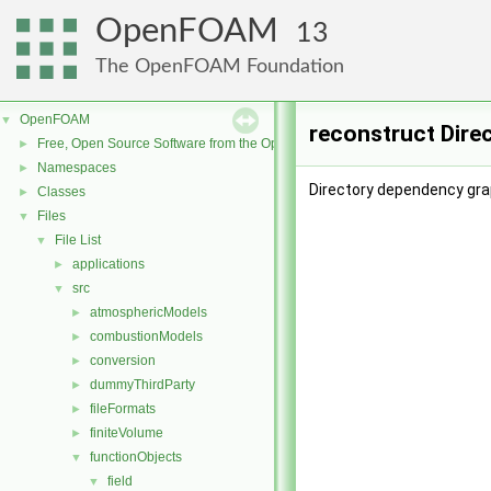
OpenFOAM
13
The OpenFOAM Foundation
OpenFOAM
▼
reconstruct Dire
Free, Open Source Software from the OpenFOAM Foundation
►
Namespaces
►
Directory dependency gra
Classes
►
Files
▼
File List
▼
applications
►
src
▼
atmosphericModels
►
combustionModels
►
conversion
►
dummyThirdParty
►
fileFormats
►
finiteVolume
►
functionObjects
▼
field
▼