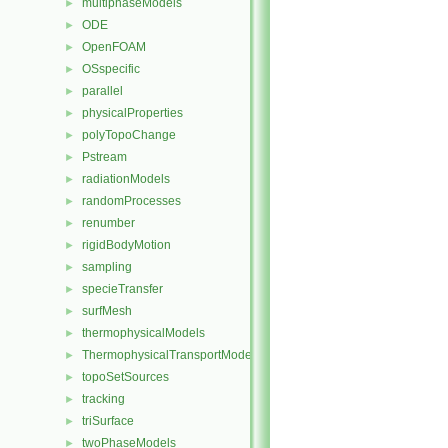
multiphaseModels
►
ODE
►
OpenFOAM
►
OSspecific
►
parallel
►
physicalProperties
►
polyTopoChange
►
Pstream
►
radiationModels
►
randomProcesses
►
renumber
►
rigidBodyMotion
►
sampling
►
specieTransfer
►
surfMesh
►
thermophysicalModels
►
ThermophysicalTransportModels
►
topoSetSources
►
tracking
►
triSurface
►
twoPhaseModels
►