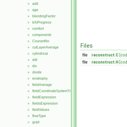
add
►
age
►
blendingFactor
►
bXiProgress
►
comfort
►
components
►
CourantNo
►
Files
cutLayerAverage
►
cylindrical
►
file
reconstruct.C
[cod
ddt
►
file
reconstruct.H
[cod
div
►
divide
►
enstrophy
►
fieldAverage
►
fieldCoordinateSystemTransform
►
fieldExpression
►
fieldsExpression
►
fieldValues
►
flowType
►
grad
►