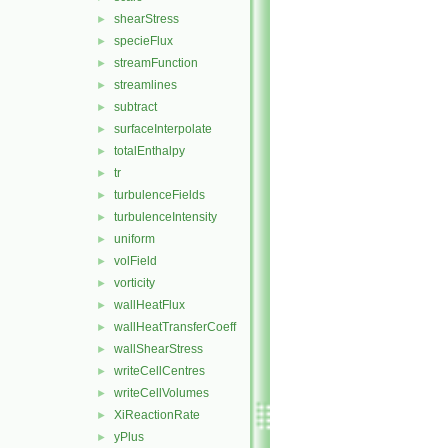
shearStress
►
specieFlux
►
streamFunction
►
streamlines
►
subtract
►
surfaceInterpolate
►
totalEnthalpy
►
tr
►
turbulenceFields
►
turbulenceIntensity
►
uniform
►
volField
►
vorticity
►
wallHeatFlux
►
wallHeatTransferCoeff
►
wallShearStress
►
writeCellCentres
►
writeCellVolumes
►
XiReactionRate
►
yPlus
►