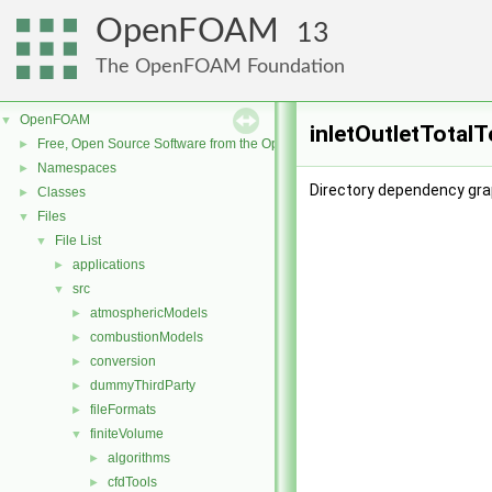
OpenFOAM
13
The OpenFOAM Foundation
OpenFOAM
▼
inletOutletTotal
Free, Open Source Software from the OpenFOAM Foundation
►
Namespaces
►
Directory dependency gra
Classes
►
Files
▼
File List
▼
applications
►
src
▼
atmosphericModels
►
combustionModels
►
conversion
►
dummyThirdParty
►
fileFormats
►
finiteVolume
▼
algorithms
►
cfdTools
►