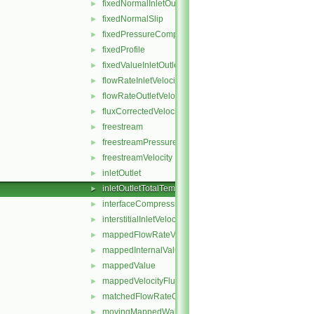
fixedNormalInletOutletVelocity
►
fixedNormalSlip
►
fixedPressureCompressibleDensity
►
fixedProfile
►
fixedValueInletOutlet
►
flowRateInletVelocity
►
flowRateOutletVelocity
►
fluxCorrectedVelocity
►
freestream
►
freestreamPressure
►
freestreamVelocity
►
inletOutlet
►
inletOutletTotalTemperature
►
interfaceCompression
►
interstitialInletVelocity
►
mappedFlowRateVelocity
►
mappedInternalValue
►
mappedValue
►
mappedVelocityFlux
►
matchedFlowRateOutletVelocity
►
movingMappedWallVelocity
►