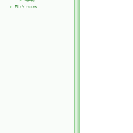
waves
►
File Members
►