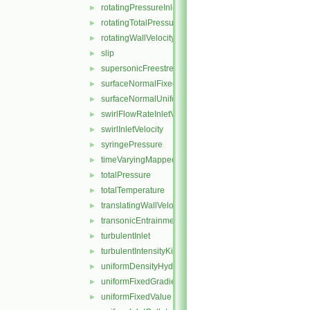
rotatingPressureInletOutletVelocity
►
rotatingTotalPressure
►
rotatingWallVelocity
►
slip
►
supersonicFreestream
►
surfaceNormalFixedValue
►
surfaceNormalUniformFixedValue
►
swirlFlowRateInletVelocity
►
swirlInletVelocity
►
syringePressure
►
timeVaryingMappedFixedValue
►
totalPressure
►
totalTemperature
►
translatingWallVelocity
►
transonicEntrainmentPressure
►
turbulentInlet
►
turbulentIntensityKineticEnergyInlet
►
uniformDensityHydrostaticPressure
►
uniformFixedGradient
►
uniformFixedValue
►