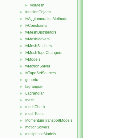
volMesh
►
functionObjects
►
fvAgglomerationMethods
►
fvConstraints
►
fvMeshDistributors
►
fvMeshMovers
►
fvMeshStitchers
►
fvMeshTopoChangers
►
fvModels
►
fvMotionSolver
►
fvTopoSetSources
►
generic
►
lagrangian
►
Lagrangian
►
mesh
►
meshCheck
►
meshTools
►
MomentumTransportModels
►
motionSolvers
►
multiphaseModels
►