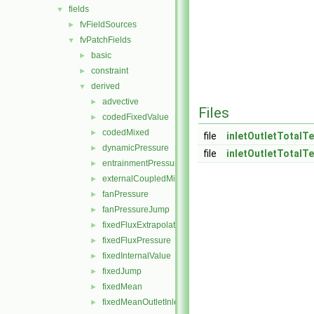
fields
▼
fvFieldSources
►
fvPatchFields
▼
basic
►
constraint
►
derived
▼
advective
►
Files
codedFixedValue
►
codedMixed
►
file
inletOutletTotalT
dynamicPressure
►
file
inletOutletTotalT
entrainmentPressure
►
externalCoupledMixed
►
fanPressure
►
fanPressureJump
►
fixedFluxExtrapolatedPressure
►
fixedFluxPressure
►
fixedInternalValue
►
fixedJump
►
fixedMean
►
fixedMeanOutletInlet
►