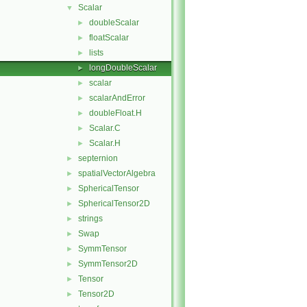
Scalar
▼
doubleScalar
►
floatScalar
►
lists
►
longDoubleScalar
►
scalar
►
scalarAndError
►
doubleFloat.H
►
Scalar.C
►
Scalar.H
►
septernion
►
spatialVectorAlgebra
►
SphericalTensor
►
SphericalTensor2D
►
strings
►
Swap
►
SymmTensor
►
SymmTensor2D
►
Tensor
►
Tensor2D
►