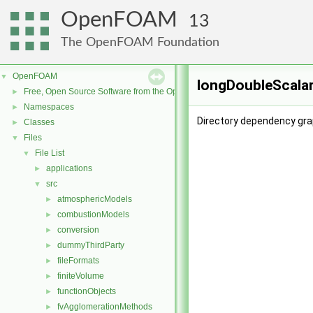
OpenFOAM
13
The OpenFOAM Foundation
OpenFOAM
▼
longDoubleScalar
Free, Open Source Software from the OpenFOAM Foundation
►
Namespaces
►
Directory dependency gra
Classes
►
Files
▼
File List
▼
applications
►
src
▼
atmosphericModels
►
combustionModels
►
conversion
►
dummyThirdParty
►
fileFormats
►
finiteVolume
►
functionObjects
►
fvAgglomerationMethods
►