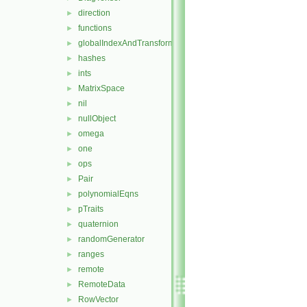
direction
►
functions
►
globalIndexAndTransform
►
hashes
►
ints
►
MatrixSpace
►
nil
►
nullObject
►
omega
►
one
►
ops
►
Pair
►
polynomialEqns
►
pTraits
►
quaternion
►
randomGenerator
►
ranges
►
remote
►
RemoteData
►
RowVector
►