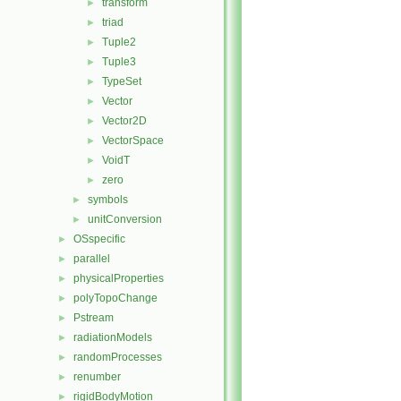
transform
►
triad
►
Tuple2
►
Tuple3
►
TypeSet
►
Vector
►
Vector2D
►
VectorSpace
►
VoidT
►
zero
►
symbols
►
unitConversion
►
OSspecific
►
parallel
►
physicalProperties
►
polyTopoChange
►
Pstream
►
radiationModels
►
randomProcesses
►
renumber
►
rigidBodyMotion
►