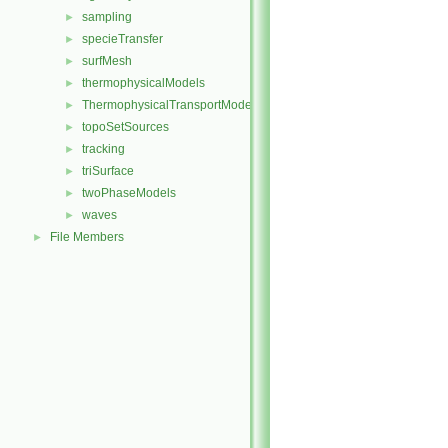
sampling
►
specieTransfer
►
surfMesh
►
thermophysicalModels
►
ThermophysicalTransportModels
►
topoSetSources
►
tracking
►
triSurface
►
twoPhaseModels
►
waves
►
File Members
►