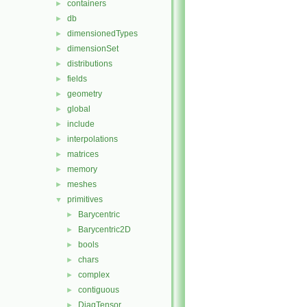
containers
►
db
►
dimensionedTypes
►
dimensionSet
►
distributions
►
fields
►
geometry
►
global
►
include
►
interpolations
►
matrices
►
memory
►
meshes
►
primitives
▼
Barycentric
►
Barycentric2D
►
bools
►
chars
►
complex
►
contiguous
►
DiagTensor
►