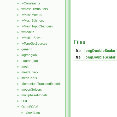
fvConstraints
►
fvMeshDistributors
►
fvMeshMovers
►
fvMeshStitchers
►
fvMeshTopoChangers
►
fvModels
►
fvMotionSolver
►
Files
fvTopoSetSources
►
generic
►
file
longDoubleScalar
lagrangian
►
file
longDoubleScalar
Lagrangian
►
mesh
►
meshCheck
►
meshTools
►
MomentumTransportModels
►
motionSolvers
►
multiphaseModels
►
ODE
►
OpenFOAM
▼
algorithms
►