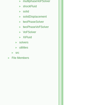
multiphaseVoFSolver
►
shockFluid
►
solid
►
solidDisplacement
►
twoPhaseSolver
►
twoPhaseVoFSolver
►
VoFSolver
►
XiFluid
►
solvers
►
utilities
►
src
►
File Members
►