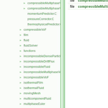
file
compressibleMult
compressibleMultiphaseVoF.C
►
file
compressibleMult
compressibleMultiphaseVoF.H
►
momentumPredictor.C
pressureCorrector.C
thermophysicalPredictor.C
compressibleVoF
►
film
►
fluid
►
fluidSolver
►
functions
►
incompressibleDenseParticleFluid
►
incompressibleDriftFlux
►
incompressibleFluid
►
incompressibleMultiphaseVoF
►
incompressibleVoF
►
isothermalFilm
►
isothermalFluid
►
movingMesh
►
multicomponentFluid
►
multiphaseEuler
►