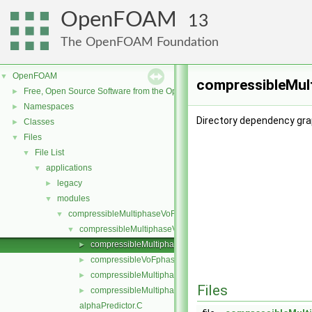
OpenFOAM
13
The OpenFOAM Foundation
OpenFOAM
▼
compressibleMul
Free, Open Source Software from the OpenFOAM Foundation
►
Namespaces
►
Directory dependency gr
Classes
►
Files
▼
File List
▼
applications
▼
legacy
►
modules
▼
compressibleMultiphaseVoF
▼
compressibleMultiphaseVoFMixture
▼
compressibleMultiphaseVoFMixtureThermo
►
compressibleVoFphase
►
compressibleMultiphaseVoFMixture.C
►
Files
compressibleMultiphaseVoFMixture.H
►
alphaPredictor.C