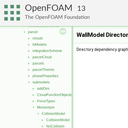
lagrangian
▼
OpenFOAM
basic
►
13
DSMC
►
The OpenFOAM Foundation
functionObjects
►
molecularDynamics
►
parcel
▼
WallModel Directo
clouds
►
fvModels
►
Directory dependency graph
integrationScheme
►
parcelCloud
►
parcels
►
parcelThermo
►
phaseProperties
►
submodels
▼
addOns
►
CloudFunctionObjects
►
ForceTypes
►
Momentum
▼
CollisionModel
▼
CollisionModel
►
NoCollision
►