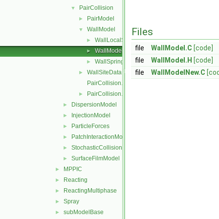
PairCollision
▼
PairModel
►
WallModel
Files
▼
WallLocalSpringSliderDashpot
►
file
WallModel.C
[code]
WallModel
►
file
WallModel.H
[code]
WallSpringSliderDashpot
►
file
WallModelNew.C
[co
WallSiteData
►
PairCollision.C
PairCollision.H
►
DispersionModel
►
InjectionModel
►
ParticleForces
►
PatchInteractionModel
►
StochasticCollision
►
SurfaceFilmModel
►
MPPIC
►
Reacting
►
ReactingMultiphase
►
Spray
►
subModelBase
►